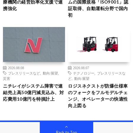
療機関の経営効率化支援で連
ムの国際規格「ISO9001」認
携強化
証取得、自動運転分野で国内
初
2026.08.08
2026.08.07
プレスリリースなど
,
動向/展望
,
テクノロジー
,
プレスリリースな
災害
ど
,
動向/展望
ニチレイがシステム障害で連
ロジスネクストが防爆仕様車
結売上高50億円減見込み、対
のフォークをフルモデルチェ
応費用10億円を特損計上
ンジ、オペレーターの快適性
向上図る
Back to Top