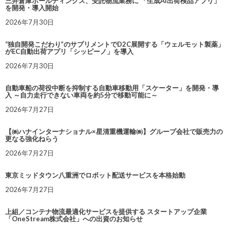
三井倉庫ホールディングス、受託物流業務に 「生成AI出荷検品アプリ」
を開発・導入開始
2026年7月30日
“独自開発こだわり”のサプリメントでD2C展開する「ウェルモット製薬」
がEC自動出荷アプリ「シッピーノ」を導入
2026年7月30日
自動車船の荷役中断を抑制する自動車移動用「スケーター」を開発・導
入 ～自力走行できない車両を約5分で移動可能に～
2026年7月27日
【㈱ハナインターナショナル×星清重機運輸㈱】グループ会社で販売力の
更なる強化ねらう
2026年7月27日
東京ミッドタウン八重洲でロボット配送サービスを本格始動
2026年7月27日
上組／コンテナ物流最適化サービスを提供する スタートアップ企業
「OneStream株式会社」への出資のお知らせ