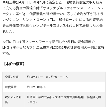
商船三井は4月3日、今年1月に策定した、環境負荷低減の取り組み
に充てる資金の調達方針「サステナブルファイナンス・フレームワ
ーク」に基づき、低炭素化の達成度合いに応じて金利が下がるトラ
ンジション・リンク・ローン（TLL、移行ローン）による融資契約
を三井住友信託銀行シンガポール支店と3月28日付で締結したと発
表した。
今回のTLLは同フレームワークを活用した6件目の資金調達で、
LNG（液化天然ガス）二元燃料VLCC船1隻の建造費用の一部に充当
する。
【本船の概要】
全長 / 全幅
約339.5メートル / 約60メートル
載貨重量
約309,000トン
建造者 / 造船
川崎重工業株式会社 / 大連中遠海運川崎船舶工程有限公司
所
（中国）