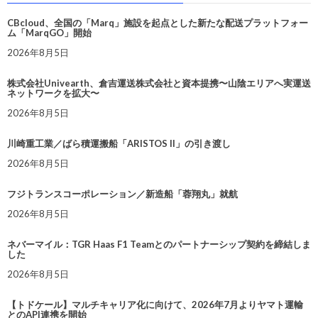
CBcloud、全国の「Marq」施設を起点とした新たな配送プラットフォー
ム「MarqGO」開始
2026年8月5日
株式会社Univearth、倉吉運送株式会社と資本提携〜山陰エリアへ実運送
ネットワークを拡大〜
2026年8月5日
川崎重工業／ばら積運搬船「ARISTOS II」の引き渡し
2026年8月5日
フジトランスコーポレーション／新造船「蓉翔丸」就航
2026年8月5日
ネバーマイル：TGR Haas F1 Teamとのパートナーシップ契約を締結しま
した
2026年8月5日
【トドケール】マルチキャリア化に向けて、2026年7月よりヤマト運輸
とのAPI連携を開始