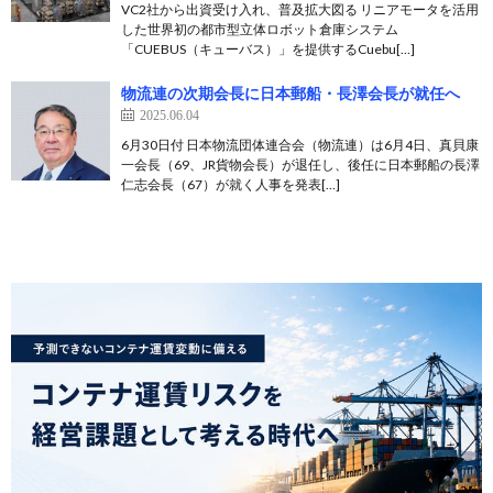
VC2社から出資受け入れ、普及拡大図る リニアモータを活用
した世界初の都市型立体ロボット倉庫システム
「CUEBUS（キューバス）」を提供するCuebu[…]
物流連の次期会長に日本郵船・長澤会長が就任へ
2025.06.04
6月30日付 日本物流団体連合会（物流連）は6月4日、真貝康
一会長（69、JR貨物会長）が退任し、後任に日本郵船の長澤
仁志会長（67）が就く人事を発表[…]