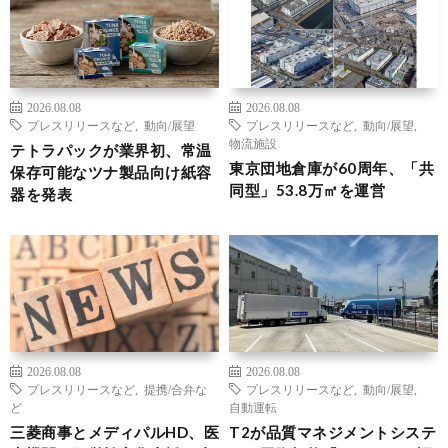
2026.08.08
2026.08.08
プレスリリースなど
,
動向/展望
プレスリリースなど
,
動向/展望
,
物流施設
テトラパックが業界初、常温
東京団地倉庫が60周年、「共
保存可能なツナ製品向け紙容
同型」53.8万㎡を運営
器を発表
2026.08.08
2026.08.08
プレスリリースなど
,
提携/合弁な
プレスリリースなど
,
動向/展望
,
ど
自動運転
三菱商事とメディパルHD、医
T2が品質マネジメントシステ