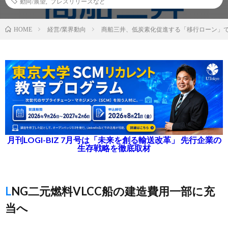
動向/展望
,
プレスリリースなど
経営/業界動向
商船三井、低炭素化促進する「移行ローン」で
HOME
月刊LOGI-BIZ 7月号は「未来を創る輸送改革」 先行企業の
生存戦略を徹底取材
LNG二元燃料VLCC船の建造費用一部に充
当へ