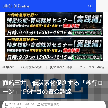
独自取材
物流施設/不動産
災害/事故/不祥事
テクノロジー/製品
商船三井、低炭素化促進する「移行ロ
ーン」で6件目の資金調達
2024.04.05 06:00:54
経営/業界動向