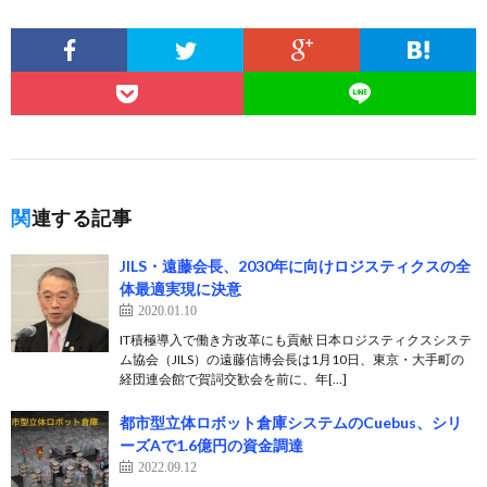
関連する記事
JILS・遠藤会長、2030年に向けロジスティクスの全
体最適実現に決意
2020.01.10
IT積極導入で働き方改革にも貢献 日本ロジスティクスシステ
ム協会（JILS）の遠藤信博会長は1月10日、東京・大手町の
経団連会館で賀詞交歓会を前に、年[…]
都市型立体ロボット倉庫システムのCuebus、シリ
ーズAで1.6億円の資金調達
2022.09.12