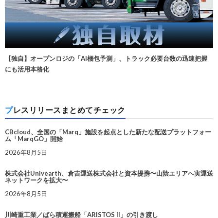
【独自】オープンロジの「AI梱包予測」、トラック必要台数の迅速把握
にも活用本格化
プレスリリースまとめてチェック
CBcloud、全国の「Marq」施設を起点とした新たな配送プラットフォー
ム「MarqGO」開始
2026年8月5日
株式会社Univearth、倉吉運送株式会社と資本提携〜山陰エリアへ実運送
ネットワークを拡大〜
2026年8月5日
川崎重工業／ばら積運搬船「ARISTOS II」の引き渡し