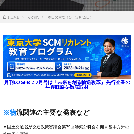
その他
本日の主な予定（5月15日）
HOME
月刊LOGI-BIZ 7月号は「未来を創る輸送改革」 先行企業の
生存戦略を徹底取材
※物流関連の主要な発表など
▼国土交通省が交通政策審議会第75回港湾分科会を開き基本方針の
答申案を審議