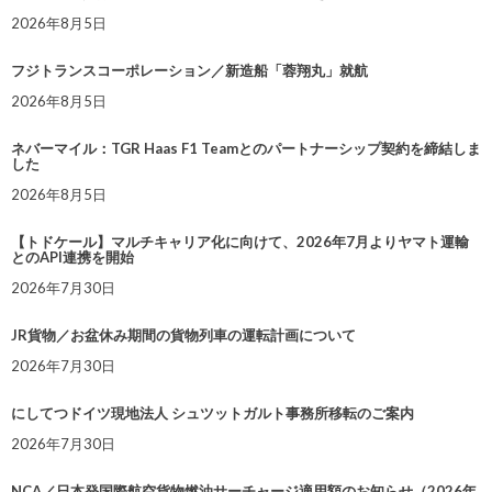
2026年8月5日
フジトランスコーポレーション／新造船「蓉翔丸」就航
2026年8月5日
ネバーマイル：TGR Haas F1 Teamとのパートナーシップ契約を締結しま
した
2026年8月5日
【トドケール】マルチキャリア化に向けて、2026年7月よりヤマト運輸
とのAPI連携を開始
2026年7月30日
JR貨物／お盆休み期間の貨物列車の運転計画について
2026年7月30日
にしてつドイツ現地法人 シュツットガルト事務所移転のご案内
2026年7月30日
NCA／日本発国際航空貨物燃油サーチャージ適用額のお知らせ（2026年