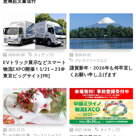
意喚起文書送付
2026.01.09
タイアップ2
2026.01.01
プレスリリースなど
EVトラック展示などスマート
謹賀新年・2026年も何卒宜し
物流EXPO開催！1/21～23＠
くお願い申し上げます
東京ビッグサイト[PR]
2025.12.25
2025.10.06
タイアップ2
その他の記事
,
プレスリリースな