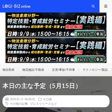
独自取材
物流施設/不動産
災害/事故/不祥事
テクノロジー/製品
本日の主な予定（5月15日）
2019.05.15 06:00:02
その他
その他の記事
,
プレスリリースなど