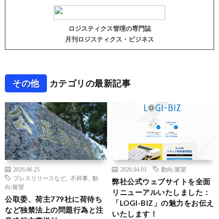
ロジスティクス管理の専門誌
月刊ロジスティクス・ビジネス
その他
カテゴリの最新記事
2026.06.25
2026.04.01
動向/展望
プレスリリースなど
,
不祥事
,
動
弊社公式ウェブサイトを全面
向/展望
リニューアルいたしました：
公取委、荷主779社に荷待ち
「LOGI-BIZ」の魅力をお伝え
など独禁法上の問題行為と注
いたします！