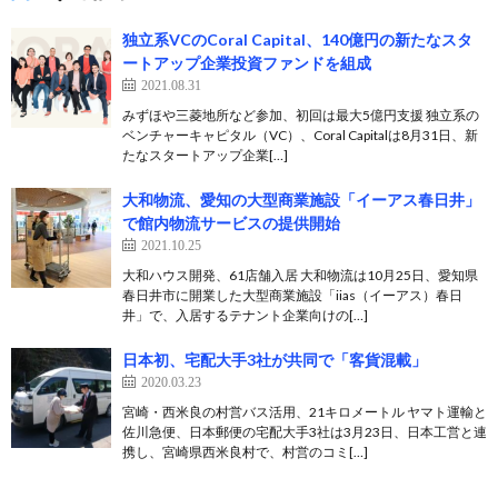
独立系VCのCoral Capital、140億円の新たなスタ
ートアップ企業投資ファンドを組成
2021.08.31
みずほや三菱地所など参加、初回は最大5億円支援 独立系の
ベンチャーキャピタル（VC）、Coral Capitalは8月31日、新
たなスタートアップ企業[…]
大和物流、愛知の大型商業施設「イーアス春日井」
で館内物流サービスの提供開始
2021.10.25
大和ハウス開発、61店舗入居 大和物流は10月25日、愛知県
春日井市に開業した大型商業施設「iias（イーアス）春日
井」で、入居するテナント企業向けの[…]
日本初、宅配大手3社が共同で「客貨混載」
2020.03.23
宮崎・西米良の村営バス活用、21キロメートル ヤマト運輸と
佐川急便、日本郵便の宅配大手3社は3月23日、日本工営と連
携し、宮崎県西米良村で、村営のコミ[…]