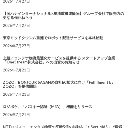
2026年7月27日
【㈱ハナインターナショナル×星清重機運輸㈱】グループ会社で販売力の
更なる強化ねらう
2026年7月27日
東京ミッドタウン八重洲でロボット配送サービスを本格始動
2026年7月27日
上組／コンテナ物流最適化サービスを提供する スタートアップ企業
「OneStream株式会社」への出資のお知らせ
2026年7月21日
ZOZO、BONJOUR SAGANの自社EC拡大に向け「Fulfillment by
ZOZO」を提供開始
2026年7月21日
ロジポケ、「パスキー認証（MFA）」機能をリリース
2026年7月21日
NTTロジスコ、エンタメ物流の平時5倍の波動を「t-Sort MAS」で吸収