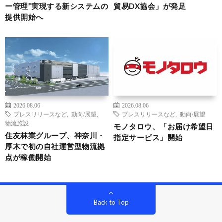
ー管理”実現する新システムの
貿易DX協会」が発足
提供開始へ
2026.08.06
2026.08.06
プレスリリースなど
,
動向/展望
,
プレスリリースなど
,
動向/展望
物流施設
モノタロウ、「お届け希望日
住友林業グループ、神奈川・
指定サービス」開始
厚木で初の自社運営型物流拠
点が稼働開始
Back to Top