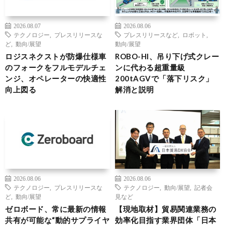
2026.08.07
2026.08.06
テクノロジー
,
プレスリリースな
プレスリリースなど
,
ロボット
,
ど
,
動向/展望
動向/展望
ロジスネクストが防爆仕様車
ROBO-HI、吊り下げ式クレー
のフォークをフルモデルチェ
ンに代わる超重量級
ンジ、オペレーターの快適性
200tAGVで「落下リスク」
向上図る
解消と説明
2026.08.06
2026.08.06
テクノロジー
,
プレスリリースな
テクノロジー
,
動向/展望
,
記者会
ど
,
動向/展望
見など
ゼロボード、常に最新の情報
【現地取材】貿易関連業務の
共有が可能な“動的サプライヤ
効率化目指す業界団体「日本