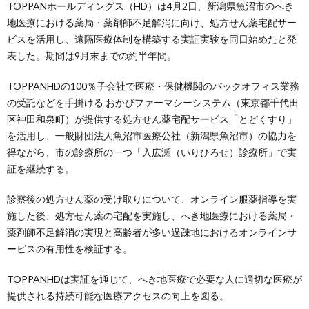
TOPPANホールディングス（HD）は4月2日、新潟県魚沼市のへき
地医療における薬局・薬剤師不足解消に向け、処方せん薬宅配サー
ビスを活用し、遠隔医療体制を構築する実証実験を同日始めたと発
表した。期間は9月末までの約半年間。
TOPPANHDの100％子会社で医療・保健機関のバックオフィス業務
の受託などを手掛ける おかぴファーマシーシステム（東京都千代田
区神田和泉町）が提供する処方せん薬宅配サービス「とどくすり」
を活用し、一般財団法人魚沼市医療公社（新潟県魚沼市）の協力を
得ながら、市の診療所の一つ「入広瀬（いりひろせ）診療所」で実
証を継続する。
診察後の処方せん薬の受け取りについて、オンライン服薬指導を実
施した後、処方せん薬の宅配を実施し、へき地医療における薬局・
薬剤師不足解消の実現と高齢者が多い過疎地におけるオンラインサ
ービスの有用性を検証する。
TOPPANHDは実証を通じて、へき地医療で必要な人に適切な医療が
提供される持続可能な医療アクセスの向上を図る。