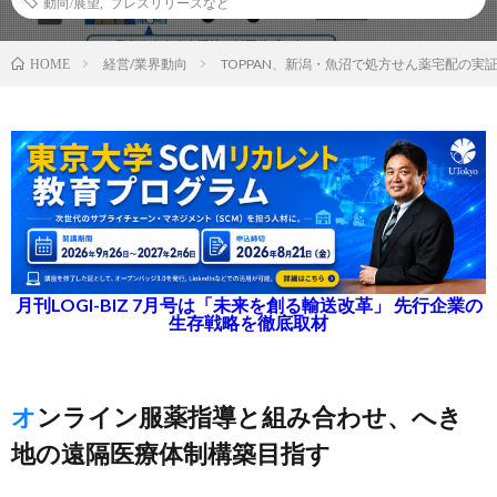
動向/展望
,
プレスリリースなど
経営/業界動向
TOPPAN、新潟・魚沼で処方せん薬宅配の実
HOME
月刊LOGI-BIZ 7月号は「未来を創る輸送改革」 先行企業の
生存戦略を徹底取材
オンライン服薬指導と組み合わせ、へき
地の遠隔医療体制構築目指す