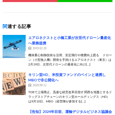
関連する記事
エアロネクストと小橋工業が次世代ドローン量産化
へ業務提携
2019.02.20
機体重心制御技術を活用、安定飛行や燃費向上図る ドロー
ン（小型無人機）開発を手掛けるエアロネクスト（東京）は
2月19日、次世代ドローンの量産化に向け[…]
キリン堂HD、米投資ファンドのベインと連携し
MBOで非公開化へ
2020.09.12
TOBで上場廃止、迅速な経営改革目指す 関西を地盤とするド
ラッグストアチェーンのキリン堂ホールディングス（HD）
は9月10日、MBO（経営陣が参加する[…]
【告知】2024年目前、運輸デジタルビジネス協議会