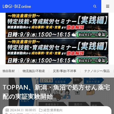
独自取材
物流施設/不動産
災害/事故/不祥事
テクノロジー/製品
TOPPAN、新潟・魚沼で処方せん薬宅
配の実証実験開始
2024.04.11 06:00:05
経営/業界動向