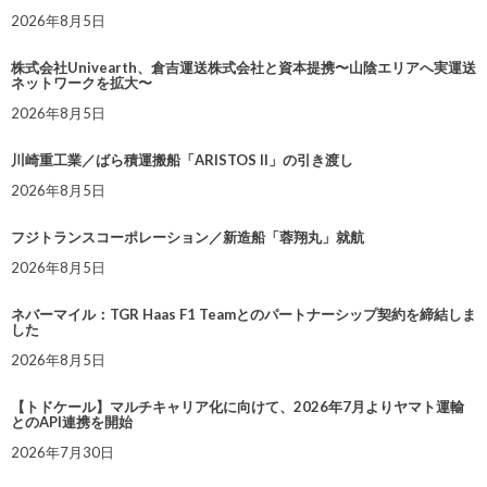
2026年8月5日
株式会社Univearth、倉吉運送株式会社と資本提携〜山陰エリアへ実運送
ネットワークを拡大〜
2026年8月5日
川崎重工業／ばら積運搬船「ARISTOS II」の引き渡し
2026年8月5日
フジトランスコーポレーション／新造船「蓉翔丸」就航
2026年8月5日
ネバーマイル：TGR Haas F1 Teamとのパートナーシップ契約を締結しま
した
2026年8月5日
【トドケール】マルチキャリア化に向けて、2026年7月よりヤマト運輸
とのAPI連携を開始
2026年7月30日