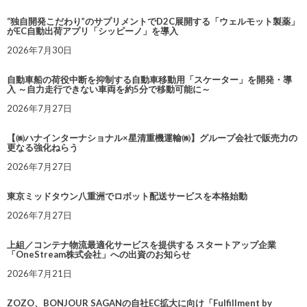
“独自開発こだわり”のサプリメントでD2C展開する「ウェルモット製薬」
がEC自動出荷アプリ「シッピーノ」を導入
2026年7月30日
自動車船の荷役中断を抑制する自動車移動用「スケーター」を開発・導
入 ～自力走行できない車両を約5分で移動可能に～
2026年7月27日
【㈱ハナインターナショナル×星清重機運輸㈱】グループ会社で販売力の
更なる強化ねらう
2026年7月27日
東京ミッドタウン八重洲でロボット配送サービスを本格始動
2026年7月27日
上組／コンテナ物流最適化サービスを提供する スタートアップ企業
「OneStream株式会社」への出資のお知らせ
2026年7月21日
ZOZO、BONJOUR SAGANの自社EC拡大に向け「Fulfillment by