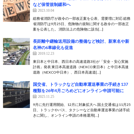
など保管規制緩和へ
2023.10.04
総務省消防庁が政令の一部改正案を公表、需要増に対応 総務
省消防庁は9月25日、危険物の規制に関する政令の一部改正
案を公表した。 消防法上の危険物に該当[…]
長距離中継輸送用設備の整備など検討、新東名や新
名神の6車線化も促進
2019.12.23
東日本と中日本、西日本の高速道路3社が「安全・安心実施
計画」発表 東日本高速道路（NEXCO東日本）と中日本高速
道路（NEXCO中日本）、西日本高速道[…]
国交省、トラックなど自動車運送事業の手続き137
種類を26年4月ごろめどにオンライン申請可能に
2025.11.25
9月に先行運用開始、12月に対象拡大へ 国土交通省は11月25
日、トラックやバス、タクシーなど自動車運送事業の諸手続
きに関し、オンライン申請の本格運用[…]