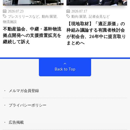
2026.07.23
2026.07.17
プレスリリースなど
,
動向/展望
,
動向/展望
,
記者会見など
物流施設
【現地取材】「適正原価」の
不動産協会、中継・基幹物流
枠組み議論する有識者検討会
拠点開発への支援措置拡充を
が初会合、26年中に提言取り
継続して訴え
まとめへ
Back to Top
メルマガ会員登録
プライバシーポリシー
広告掲載