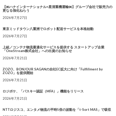
【㈱ハナインターナショナル×星清重機運輸㈱】グループ会社で販売力の
更なる強化ねらう
2026年7月27日
東京ミッドタウン八重洲でロボット配送サービスを本格始動
2026年7月27日
上組／コンテナ物流最適化サービスを提供する スタートアップ企業
「OneStream株式会社」への出資のお知らせ
2026年7月21日
ZOZO、BONJOUR SAGANの自社EC拡大に向け「Fulfillment by
ZOZO」を提供開始
2026年7月21日
ロジポケ、「パスキー認証（MFA）」機能をリリース
2026年7月21日
NTTロジスコ、エンタメ物流の平時5倍の波動を「t-Sort MAS」で吸収