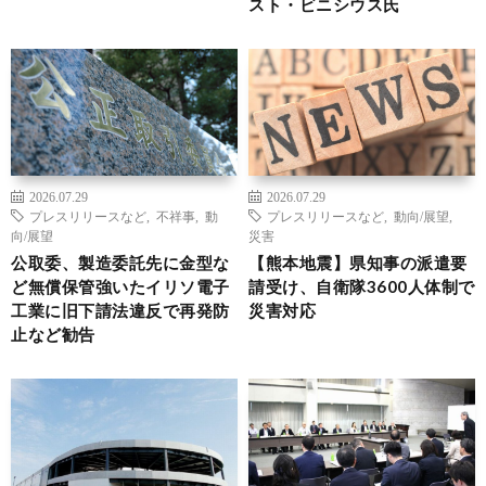
スト・ビニシウス氏
2026.07.29
2026.07.29
プレスリリースなど
,
不祥事
,
動
プレスリリースなど
,
動向/展望
,
向/展望
災害
公取委、製造委託先に金型な
【熊本地震】県知事の派遣要
ど無償保管強いたイリソ電子
請受け、自衛隊3600人体制で
工業に旧下請法違反で再発防
災害対応
止など勧告