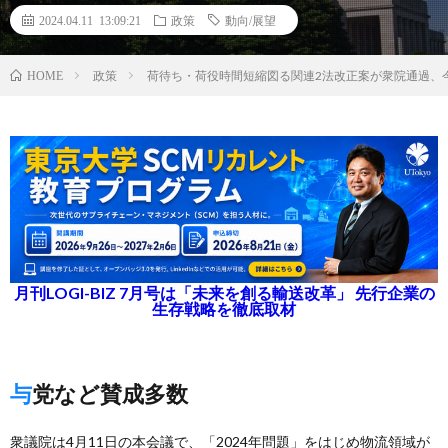
2024.04.11 13:09:21
政策
動向/展望
政策
荷待ち・荷役時間短縮図る関連2法改正案が衆院通過、
HOME
月刊LOGI-BIZ 7月号は「未来を創る輸送改革」 先行企業の
生存戦略を徹底取材
与党など賛成多数
衆議院は4月11日の本会議で、「2024年問題」をはじめ物流領域が