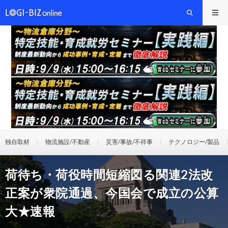
独自取材
物流施設/不動産
災害/事故/不祥事
テクノロジー/製品
荷待ち・荷役時間短縮図る関連2法改
正案が衆院通過、今国会で成立の公算
大★速報