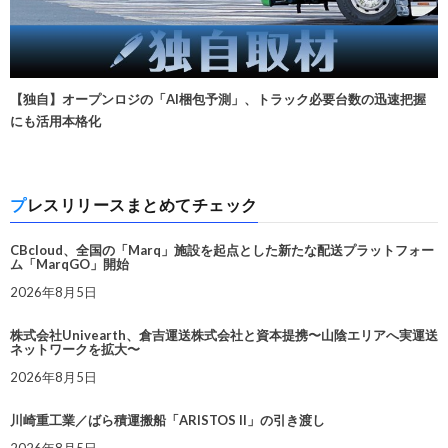
【独自】オープンロジの「AI梱包予測」、トラック必要台数の迅速把握
にも活用本格化
プレスリリースまとめてチェック
CBcloud、全国の「Marq」施設を起点とした新たな配送プラットフォー
ム「MarqGO」開始
2026年8月5日
株式会社Univearth、倉吉運送株式会社と資本提携〜山陰エリアへ実運送
ネットワークを拡大〜
2026年8月5日
川崎重工業／ばら積運搬船「ARISTOS II」の引き渡し