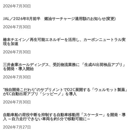
2026年7月30日
JAL／2026年8月前半 燃油サーチャージ適用額のお知らせ(変更)
2026年7月30日
椿本チエイン／再生可能エネルギーを活用し、カーボンニュートラル実
現を加速
2026年7月30日
三井倉庫ホールディングス、受託物流業務に 「生成AI出荷検品アプリ」
を開発・導入開始
2026年7月30日
“独自開発こだわり”のサプリメントでD2C展開する「ウェルモット製薬」
がEC自動出荷アプリ「シッピーノ」を導入
2026年7月30日
自動車船の荷役中断を抑制する自動車移動用「スケーター」を開発・導
入 ～自力走行できない車両を約5分で移動可能に～
2026年7月27日