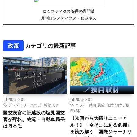
ロジスティクス管理の専門誌
月刊ロジスティクス・ビジネス
政策
カテゴリの最新記事
2026.08.03
2026.08.03
プレスリリースなど
,
幹部人事
コラム
,
動向/展望
,
戦争/紛争
,
独
自取材
国交次官に旧建設の塩見国交
【次回から大幅リニューア
審が昇格、物流・自動車局長
ル！】「今そこにある危機」
は舟本氏
を読み解く 国際ジャーナリ