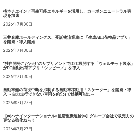
椿本チエイン／再生可能エネルギーを活用し、カーボンニュートラル実
現を加速
2026年7月30日
三井倉庫ホールディングス、受託物流業務に 「生成AI出荷検品アプリ」
を開発・導入開始
2026年7月30日
“独自開発こだわり”のサプリメントでD2C展開する「ウェルモット製薬」
がEC自動出荷アプリ「シッピーノ」を導入
2026年7月30日
自動車船の荷役中断を抑制する自動車移動用「スケーター」を開発・導
入 ～自力走行できない車両を約5分で移動可能に～
2026年7月27日
【㈱ハナインターナショナル×星清重機運輸㈱】グループ会社で販売力の
更なる強化ねらう
2026年7月27日