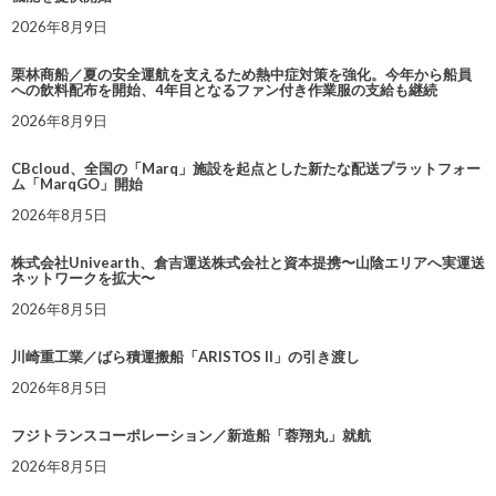
2026年8月9日
栗林商船／夏の安全運航を支えるため熱中症対策を強化。今年から船員
への飲料配布を開始、4年目となるファン付き作業服の支給も継続
2026年8月9日
CBcloud、全国の「Marq」施設を起点とした新たな配送プラットフォー
ム「MarqGO」開始
2026年8月5日
株式会社Univearth、倉吉運送株式会社と資本提携〜山陰エリアへ実運送
ネットワークを拡大〜
2026年8月5日
川崎重工業／ばら積運搬船「ARISTOS II」の引き渡し
2026年8月5日
フジトランスコーポレーション／新造船「蓉翔丸」就航
2026年8月5日