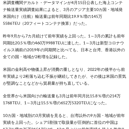
米調査機関デカルト・データマインが4月15日公表した海上コンテ
ナ輸送量実績調査結果によると、3月のアジア主要10カ国・地域発
米国向け（往航）輸送量は前年同期比19.9％増の145万
5586TEU（20フィートコンテナ換算）だった。
昨年9月から7カ月続けて前年実績を上回った。1～3月の累計も前年
同期比20.5％増の460万9988TEUに達した。1～3月は新型コロナウ
イルス禍前の2019年の同期間と比べても、日本と台湾、香港以外の
全ての国・地域が2桁増を記録した。
米国の金利高や物価上昇が消費の重しとなり、2022年の後半から前
年実績より2桁落ち込む不振が継続してきたが、その後は米国の景気
が堅調なことなどから貿易量が持ち直している。
全世界から米国向けの輸送量も3月は前年同月比15.8％増の214万
1768TEU、1～3月は15.5％増の652万5320TEUになった。
10カ国・地域別の3月実績を見ると、台湾以外の9カ国・地域が前年
実績を上回った。シェア5割強で取扱量が圧倒的に首位の中国は