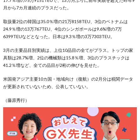
17.7％増の75万9151TEUで、13カ月ぶりに前年実績を超えた昨年9
月から7カ月連続のプラスだった。
取扱量2位の韓国は35.0％増の21万8158TEU、3位のベトナムは
24.9％増の13万767TEU、4位のシンガポールは9.6%増の7万
6399TEUなどとなった。日本は9.3％増の3万7303TEU。
3月の主要品目別実績は、上位10品目の全てがプラス。トップの家
具類は28.7%増、2位の機械類は15.8％増、3位のプラスチックは
41.2％増など、全ての品目が2桁の伸びを見せた。
米国発アジア主要10カ国・地域向け（復航）の2月分は税関データ
が更新されていないため、公表していない。
（藤原秀行）