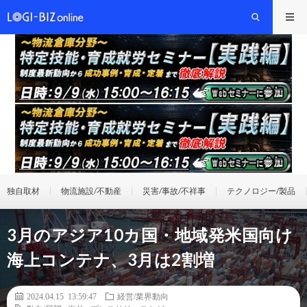
独自取材
物流施設/不動産
災害/事故/不祥事
テクノロジー/製品
3月のアジア10カ国・地域発米国向け
海上コンテナ、3月は2割増
2024.04.15 13:59:47
経営/業界動向