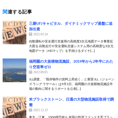
関連する記事
三菱UFJキャピタル、ダイナミックマップ基盤に追
加出資
2022.03.24
自動運転や安全運行支援用の高精度3次元地図データ事業拡
大図る 自動走行や安全運転支援システム用の高精度な3次元
地図データ（HDマップ）を手掛けるダイナ[…]
福岡圏の大規模物流施設、2019年から2年半にわた
り空室率ゼロ
2022.09.05
JLL調査、「既存物件の賃料上昇続く」と展望 JLL（ジョーン
ズ ラング ラサール）は9月1日、福岡圏の大規模物流施設市
場の動向に関するリポートを公表[…]
米ブラックストーン、日通の大型物流施設取得で調
整
2025.12.23
東京・江東、1000億円超も 米国の投資ファンド大手ブラッ