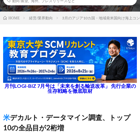
動向/展望
,
海外
,
プレスリリースなど
経営/業界動向
3月のアジア10カ国・地域発米国向け海上コン
HOME
月刊LOGI-BIZ 7月号は「未来を創る輸送改革」 先行企業の
生存戦略を徹底取材
米デカルト・データマイン調査、トップ
10の全品目が2桁増