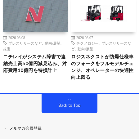
2026.08.08
2026.08.07
プレスリリースなど
,
動向/展望
,
テクノロジー
,
プレスリリースな
災害
ど
,
動向/展望
ニチレイがシステム障害で連
ロジスネクストが防爆仕様車
結売上高50億円減見込み、対
のフォークをフルモデルチェ
応費用10億円を特損計上
ンジ、オペレーターの快適性
向上図る
Back to Top
メルマガ会員登録