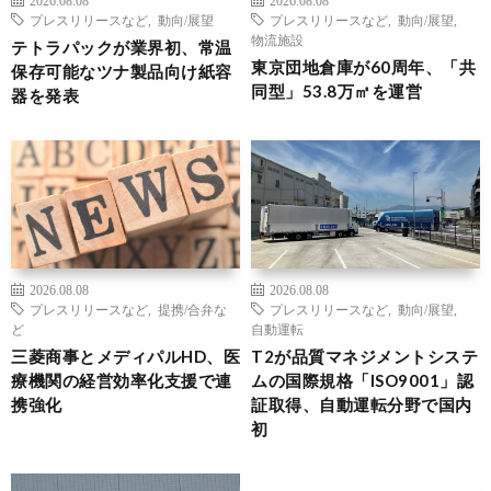
プレスリリースなど
,
動向/展望
プレスリリースなど
,
動向/展望
,
物流施設
テトラパックが業界初、常温
東京団地倉庫が60周年、「共
保存可能なツナ製品向け紙容
同型」53.8万㎡を運営
器を発表
2026.08.08
2026.08.08
プレスリリースなど
,
提携/合弁な
プレスリリースなど
,
動向/展望
,
ど
自動運転
三菱商事とメディパルHD、医
T2が品質マネジメントシステ
療機関の経営効率化支援で連
ムの国際規格「ISO9001」認
携強化
証取得、自動運転分野で国内
初