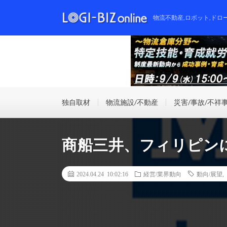
物流不動産,ロボット,ドロ
独自取材
物流施設/不動産
災害/事故/不祥
商船三井、フィリピン
2024.04.24 10:02:16
経営/業界動向
動向/展望
,