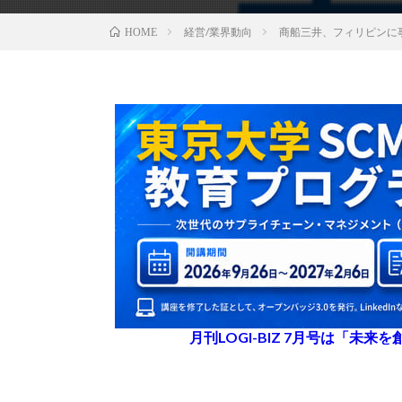
経営/業界動向
商船三井、フィリピンに
HOME
月刊LOGI-BIZ 7月号は「未