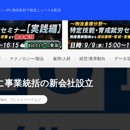
ーン,3PL,独自取材で物流ニュースを配信
事
テクノロジー/製品
雇用/人材
経営/業界動向
データ/
に事業統括の新会社設立
海外
,
プレスリリースなど