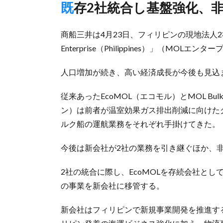
既存2社統合し基盤強化、
商船三井は4月23日、フィリピンの現地法人
Enterprise（Philippines）」（M
人口増加が続き、高い経済成長が今後も見込
従来あったEcoMOL（エコモル）とMOL Bulk Sh
ン）は前者が温室効果ガス排出削減に向けた
ルク船の運航業務をそれぞれ手掛けてきた。
今後は新会社が2社の業務を引き継ぐほか、
2社の統合に際し、EcoMOLを存続会社とし
の事業を新会社に移管する。
新会社はフィリピンで新規事業開発を推進する部門「Bus