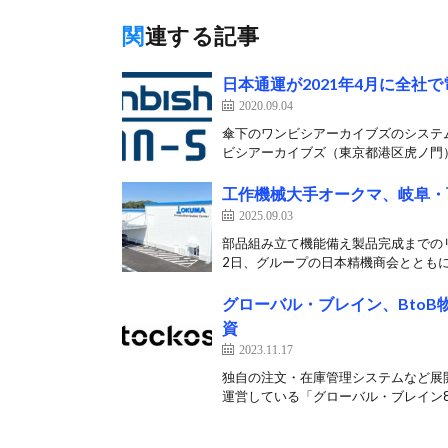
関連する記事
日本通運が2021年4月に全社
2020.09.04
傘下のワンビシアーカイブズのシステ
ビシアーカイブズ（東京都港区虎ノ門）は
工作機械大手オークマ、岐阜・
2025.09.03
部品組み立て機能備え製品完成までのリ
2日、グループの日本精機商会とともに
グローバル・ブレイン、BtoB
資
2023.11.17
独自の注文・在庫管理システムなど展開
運営している「グローバル・ブレイン8