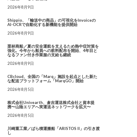
2026年8月9日
Shippio、「輸送中の商品」の可視化をInvoiceの
AI-OCRで自動化する新機能を提供開始
2026年8月9日
栗林商船／夏の安全運航を支えるため熱中症対策を
強化。今年から船員への飲料配布を開始、4年目と
なるファン付き作業服の支給も継続
2026年8月9日
CBcloud、全国の「Marq」施設を起点とした新た
な配送プラットフォーム「MarqGO」開始
2026年8月5日
株式会社Univearth、倉吉運送株式会社と資本提
携〜山陰エリアへ実運送ネットワークを拡大〜
2026年8月5日
川崎重工業／ばら積運搬船「ARISTOS II」の引き渡
し