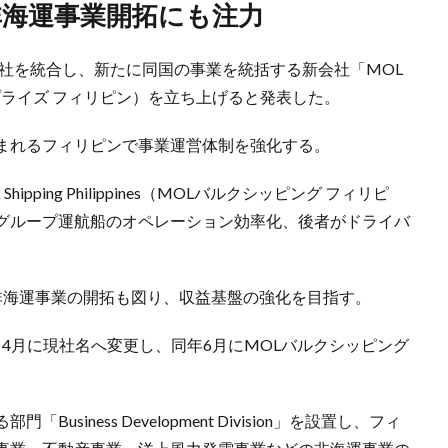
非海運事業開拓にも注力
2社を統合し、新たに同国の事業を統括する新会社「MOL
OLエンタープライズ フィリピン）を立ち上げると発表した。
まれるフィリピンで事業運営体制を強化する。
ipping Philippines（MOLバルクシッピング フィリピ
グループ運航船のオペレーション効率化、後者がドライバ
非海運事業の開拓も図り、収益基盤の強化を目指す。
て4月に現社名へ変更し、同年6月にMOLバルクシッピング
iness Development Division」を設置し、フィ