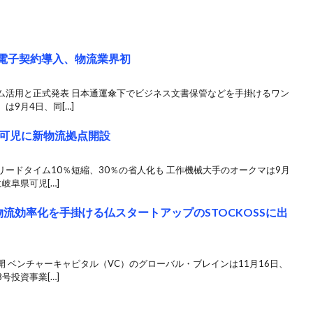
で電子契約導入、物流業界初
ム活用と正式発表 日本通運傘下でビジネス文書保管などを手掛けるワン
9月4日、同[…]
可児に新物流拠点開設
ードタイム10％短縮、30％の省人化も 工作機械大手のオークマは9月
岐阜県可児[…]
物流効率化を手掛ける仏スタートアップのSTOCKOSSに出
 ベンチャーキャピタル（VC）のグローバル・ブレインは11月16日、
号投資事業[…]