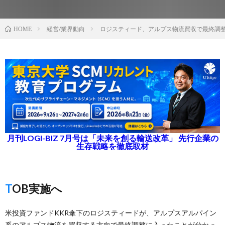
経営/業界動向
ロジスティード、アルプス物流買収で最終調
HOME
月刊LOGI-BIZ 7月号は「未来を創る輸送改革」 先行企業の
生存戦略を徹底取材
TOB実施へ
米投資ファンドKKR傘下のロジスティードが、アルプスアルパイン
系のアルプス物流を買収する方向で最終調整に入ったことが分かっ