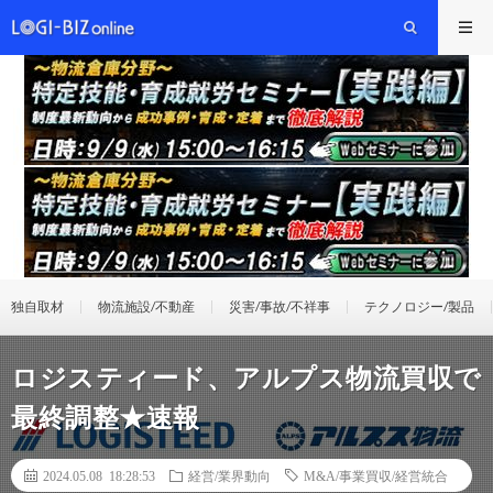
独自取材
物流施設/不動産
災害/事故/不祥事
テクノロジー/製品
ロジスティード、アルプス物流買収で
最終調整★速報
2024.05.08 18:28:53
経営/業界動向
M&A/事業買収/経営統合