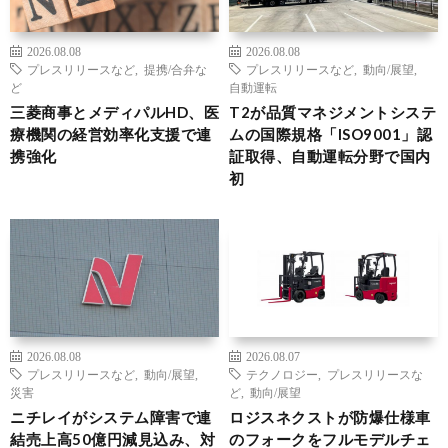
2026.08.08
2026.08.08
プレスリリースなど
,
提携/合弁な
プレスリリースなど
,
動向/展望
,
ど
自動運転
三菱商事とメディパルHD、医
T2が品質マネジメントシステ
療機関の経営効率化支援で連
ムの国際規格「ISO9001」認
携強化
証取得、自動運転分野で国内
初
2026.08.08
2026.08.07
プレスリリースなど
,
動向/展望
,
テクノロジー
,
プレスリリースな
災害
ど
,
動向/展望
ニチレイがシステム障害で連
ロジスネクストが防爆仕様車
結売上高50億円減見込み、対
のフォークをフルモデルチェ