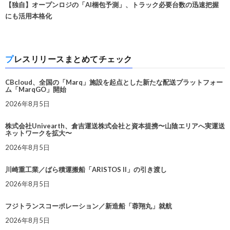
【独自】オープンロジの「AI梱包予測」、トラック必要台数の迅速把握
にも活用本格化
プレスリリースまとめてチェック
CBcloud、全国の「Marq」施設を起点とした新たな配送プラットフォー
ム「MarqGO」開始
2026年8月5日
株式会社Univearth、倉吉運送株式会社と資本提携〜山陰エリアへ実運送
ネットワークを拡大〜
2026年8月5日
川崎重工業／ばら積運搬船「ARISTOS II」の引き渡し
2026年8月5日
フジトランスコーポレーション／新造船「蓉翔丸」就航
2026年8月5日