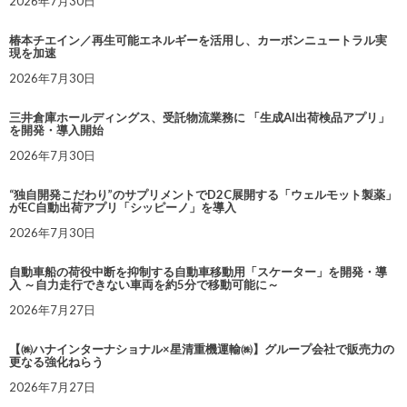
2026年7月30日
椿本チエイン／再生可能エネルギーを活用し、カーボンニュートラル実
現を加速
2026年7月30日
三井倉庫ホールディングス、受託物流業務に 「生成AI出荷検品アプリ」
を開発・導入開始
2026年7月30日
“独自開発こだわり”のサプリメントでD2C展開する「ウェルモット製薬」
がEC自動出荷アプリ「シッピーノ」を導入
2026年7月30日
自動車船の荷役中断を抑制する自動車移動用「スケーター」を開発・導
入 ～自力走行できない車両を約5分で移動可能に～
2026年7月27日
【㈱ハナインターナショナル×星清重機運輸㈱】グループ会社で販売力の
更なる強化ねらう
2026年7月27日