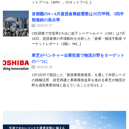
ットプール（APP）」のネットワー[…]
首都圏の4～6月賃貸倉庫総需要は20万坪弱、3四半
期連続の高水準
2019.07.17
CRE調査で空室率2％台に低下 シーアールイー（CRE）は7月
16日、賃貸倉庫の市場動向を分析した「倉庫・物流不動産 マ
ーケットレポート（β版） Ve[…]
東芝がベンチャー企業投資で物流分野をターゲット
の一つに
2019.01.10
1月1日付で新設した「新規事業推進室」を通じて外部シーズ
の積極活用 経営再建と事業構造改革を進める東芝が物流分
野を成長事業領域と捉えていることが分か[…]