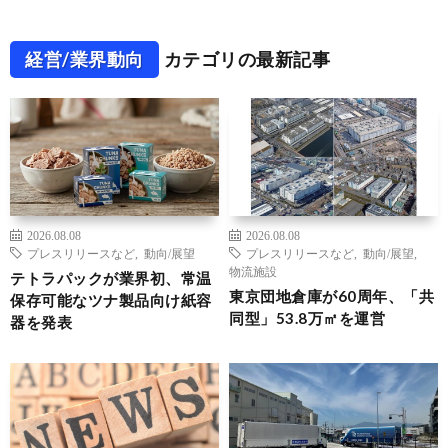
経営/業界動向
カテゴリの最新記事
2026.08.08
2026.08.08
プレスリリースなど
,
動向/展望
プレスリリースなど
,
動向/展望
,
物流施設
テトラパックが業界初、常温
東京団地倉庫が60周年、「共
保存可能なツナ製品向け紙容
同型」53.8万㎡を運営
器を発表