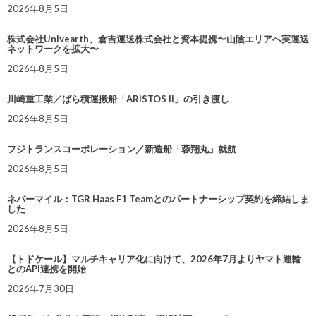
2026年8月5日
株式会社Univearth、倉吉運送株式会社と資本提携〜山陰エリアへ実運送
ネットワークを拡大〜
2026年8月5日
川崎重工業／ばら積運搬船「ARISTOS II」の引き渡し
2026年8月5日
フジトランスコーポレーション／新造船「蓉翔丸」就航
2026年8月5日
ネバーマイル：TGR Haas F1 Teamとのパートナーシップ契約を締結しま
した
2026年8月5日
【トドケール】マルチキャリア化に向けて、2026年7月よりヤマト運輸
とのAPI連携を開始
2026年7月30日