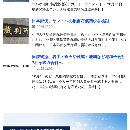
ールが増加 米調査機関デカルト・データマインは8月11日、
最新の海上コンテナ輸送量実績調査結果を[…]
日本郵便、ヤマトへの損害賠償請求を検討
2024.12.20
小型の薄型荷物配達委託見直しめぐり ヤマト運輸が日本郵便
に対して小型の薄型荷物配達の委託方針見直しを提案したの
に関連し、日本郵便が予定通り委託が成され[…]
日鉄物流、岩手・釜石や茨城・鹿嶋など地域子会社
7社を吸収合併へ
2023.02.01
10月1日めど、業務効率化など狙い 日本製鉄グループの日鉄
物流は1月31日、グループ体制の変革を実施すると発表し
た。 業務の効率化などを図るため、完全[…]