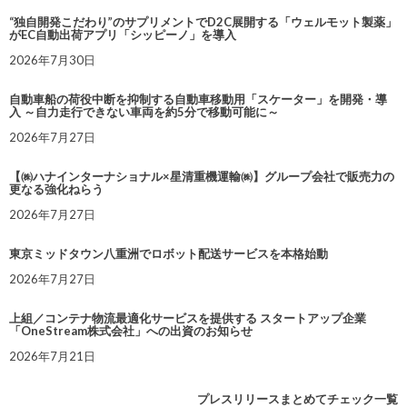
“独自開発こだわり”のサプリメントでD2C展開する「ウェルモット製薬」
がEC自動出荷アプリ「シッピーノ」を導入
2026年7月30日
自動車船の荷役中断を抑制する自動車移動用「スケーター」を開発・導
入 ～自力走行できない車両を約5分で移動可能に～
2026年7月27日
【㈱ハナインターナショナル×星清重機運輸㈱】グループ会社で販売力の
更なる強化ねらう
2026年7月27日
東京ミッドタウン八重洲でロボット配送サービスを本格始動
2026年7月27日
上組／コンテナ物流最適化サービスを提供する スタートアップ企業
「OneStream株式会社」への出資のお知らせ
2026年7月21日
プレスリリースまとめてチェック一覧