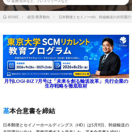
提携/合弁など
,
プレスリリースなど
経営/業界動向
日本郵便とセイノーHD、幹線輸送の共同運行
HOME
月刊LOGI-BIZ 7月号は「未来を創る輸送改革」 先行企業の
生存戦略を徹底取材
基本合意書を締結
日本郵便とセイノーホールディングス（HD）は5月9日、幹線輸送の
共同運行に向け、業務提携すると発表した。基本合意書を締結し