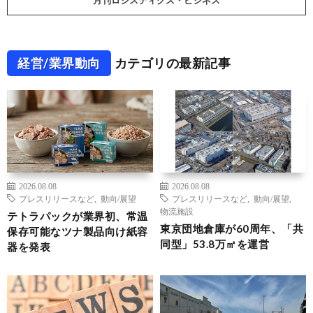
月刊ロジスティクス・ビジネス
経営/業界動向
カテゴリの最新記事
2026.08.08
2026.08.08
プレスリリースなど
,
動向/展望
プレスリリースなど
,
動向/展望
,
物流施設
テトラパックが業界初、常温
東京団地倉庫が60周年、「共
保存可能なツナ製品向け紙容
同型」53.8万㎡を運営
器を発表