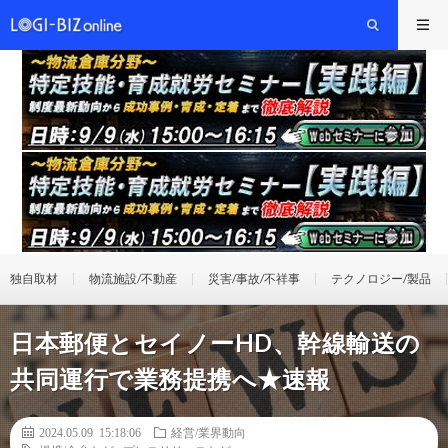
独自取材
物流施設/不動産
災害/事故/不祥事
テクノロジー/製品
日本郵便とセイノーHD、幹線輸送の
共同運行で業務提携へ★速報
2024.05.09 15:18:06
経営/業界動向