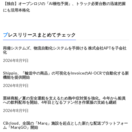
【独自】オープンロジの「AI梱包予測」、トラック必要台数の迅速把握
にも活用本格化
プレスリリースまとめてチェック
両備システムズ、物流自動化システムを手掛ける 株式会社APTを子会社
化
2026年8月9日
Shippio、「輸送中の商品」の可視化をInvoiceのAI-OCRで自動化する新
機能を提供開始
2026年8月9日
栗林商船／夏の安全運航を支えるため熱中症対策を強化。今年から船員
への飲料配布を開始、4年目となるファン付き作業服の支給も継続
2026年8月9日
CBcloud、全国の「Marq」施設を起点とした新たな配送プラットフォー
ム「MarqGO」開始