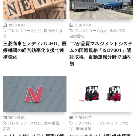
2026.08.08
2026.08.08
プレスリリースなど
,
提携/合弁な
プレスリリースなど
,
動向/展望
,
ど
自動運転
三菱商事とメディパルHD、医
T2が品質マネジメントシステ
療機関の経営効率化支援で連
ムの国際規格「ISO9001」認
携強化
証取得、自動運転分野で国内
初
2026.08.08
2026.08.07
プレスリリースなど
,
動向/展望
,
テクノロジー
,
プレスリリースな
災害
ど
,
動向/展望
ニチレイがシステム障害で連
ロジスネクストが防爆仕様車