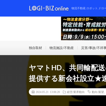
物流不動産,ロボット,ドロ
独自取材
物流施設/不動産
災害/事故/不祥
ヤマトHD、共同輸配
提供する新会社設立★
2024.05.21 13:06:20
経営/業界動向
動向/展望
,