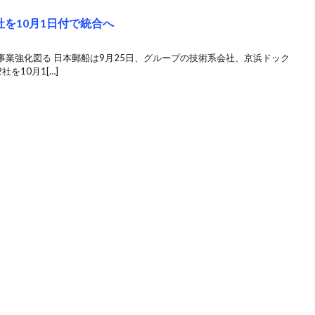
を10月1日付で統合へ
業強化図る 日本郵船は9月25日、グループの技術系会社、京浜ドック
を10月1[…]