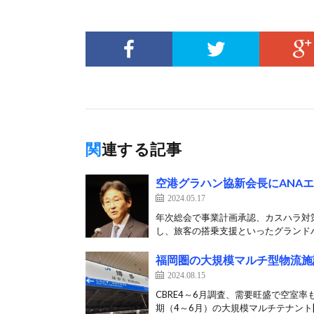
関連する記事
空港グラハン協新会長にANA
2024.05.17
年次総会で事業計画承認、カスハラ対
し、旅客の搭乗支援といったグランドハ
福岡圏の大規模マルチ型物流施
2024.08.15
CBRE4～6月調査、需要旺盛で空室率も
期（4～6月）の大規模マルチテナント[