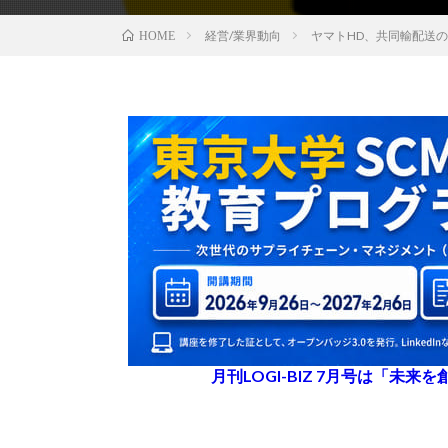
経営/業界動向
ヤマトHD、共同輸配送
HOME
月刊LOGI-BIZ 7月号は「未