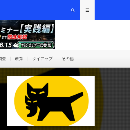
調査
政策
タイアップ
その他