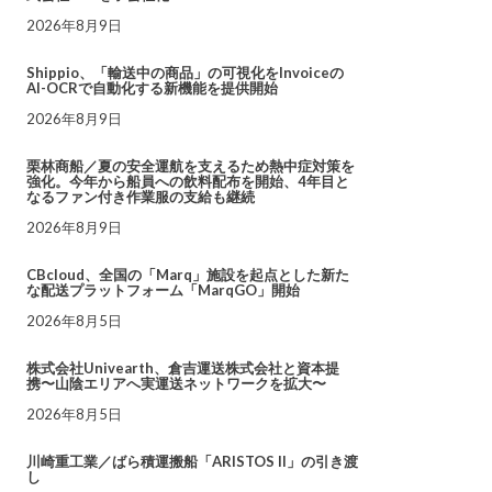
2026年8月9日
Shippio、「輸送中の商品」の可視化をInvoiceの
AI-OCRで自動化する新機能を提供開始
2026年8月9日
栗林商船／夏の安全運航を支えるため熱中症対策を
強化。今年から船員への飲料配布を開始、4年目と
なるファン付き作業服の支給も継続
2026年8月9日
CBcloud、全国の「Marq」施設を起点とした新た
な配送プラットフォーム「MarqGO」開始
2026年8月5日
株式会社Univearth、倉吉運送株式会社と資本提
携〜山陰エリアへ実運送ネットワークを拡大〜
2026年8月5日
川崎重工業／ばら積運搬船「ARISTOS II」の引き渡
し