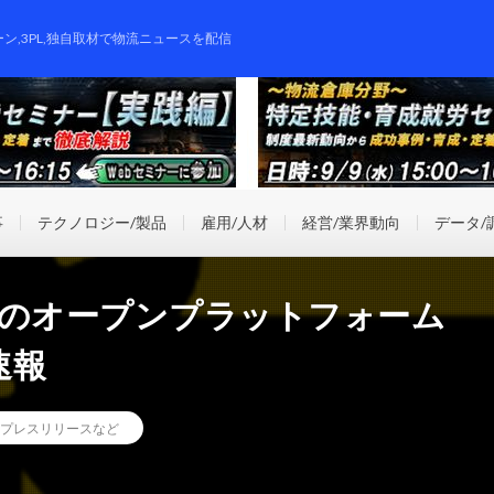
ーン,3PL,独自取材で物流ニュースを配信
事
テクノロジー/製品
雇用/人材
経営/業界動向
データ/
送のオープンプラットフォーム
速報
プレスリリースなど