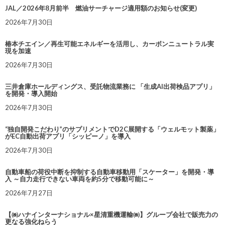
JAL／2026年8月前半 燃油サーチャージ適用額のお知らせ(変更)
2026年7月30日
椿本チエイン／再生可能エネルギーを活用し、カーボンニュートラル実
現を加速
2026年7月30日
三井倉庫ホールディングス、受託物流業務に 「生成AI出荷検品アプリ」
を開発・導入開始
2026年7月30日
“独自開発こだわり”のサプリメントでD2C展開する「ウェルモット製薬」
がEC自動出荷アプリ「シッピーノ」を導入
2026年7月30日
自動車船の荷役中断を抑制する自動車移動用「スケーター」を開発・導
入 ～自力走行できない車両を約5分で移動可能に～
2026年7月27日
【㈱ハナインターナショナル×星清重機運輸㈱】グループ会社で販売力の
更なる強化ねらう