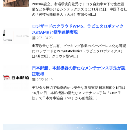
2003年設立、市場環境変化受け トヨタ自動車傘下で生産設
備などを手掛けるシンテックホズミは11月21日、中国⼦会社
の「神技智能机器⼈（天津）有限公司[…]
ロジザードのクラウドWMS、ラピュタロボティク
スのAMRと標準連携実現
2021.04.23
出荷数量など共有、ピッキング作業のペーパーレス化も可能
に ロジザードとRapyutaRobotics（ラピュタロボティクス）
は4月23日、クラウド型W[…]
日本郵船、本船機器の新たなメンテナンス手法が認
証取得
2022.10.19
デジタル技術で効率的かつ安全な運航実現 日本郵船とMTIは
10月13日、本船機器の新たなメンテナンス手法「CBM手
法」で日本海事協会（NK）から船級認[…]