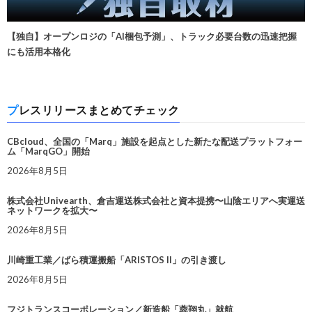
【独自】オープンロジの「AI梱包予測」、トラック必要台数の迅速把握
にも活用本格化
プレスリリースまとめてチェック
CBcloud、全国の「Marq」施設を起点とした新たな配送プラットフォー
ム「MarqGO」開始
2026年8月5日
株式会社Univearth、倉吉運送株式会社と資本提携〜山陰エリアへ実運送
ネットワークを拡大〜
2026年8月5日
川崎重工業／ばら積運搬船「ARISTOS II」の引き渡し
2026年8月5日
フジトランスコーポレーション／新造船「蓉翔丸」就航