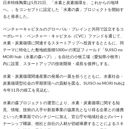
日本特殊陶業は5月21日、「水素と炭素循環を、これからの地球
へ。」をコンセプトに設定した「水素の森」プロジェクトを開始す
ると発表した。
ベンチャーキャピタルのグローバル・ブレインと共同で設立するコ
ーポレート・ベンチャー・キャピタル（CVC）ファンドを通じて、
水素・炭素循環に関連するスタートアップへ投資するとともに、同
テーマに特化した敷地総面積5000㎡の実証フィールド「SUISO no
MORI hub（水素の森ハブ）」を自社の小牧工場（愛知県小牧市）
内に設置、スタートアップの技術開発・成長を後押しする。
水素・炭素循環関連産業の発展の一翼を担うとともに、水素社会・
炭素循環型社会の早期実現への貢献を図る。SUISO no MORI hubは
今年11月の竣工を見込む。
水素の森プロジェクトの運営により、水素・炭素循環に関する知
見、情報、技術の入手や新規事業の協業先となり得る企業との連携
といった事業面でのシナジーに加え、官公庁や地域社会とのパート
ナーシップ構築、他社と自社の人材が切磋琢磨することによるスキ