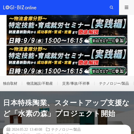
独自取材
物流施設/不動産
災害/事故/不祥事
テクノロジー/製品
日本特殊陶業、スタートアップ支援な
ど「水素の森」プロジェクト開始
2024.05.22 13:40:08
テクノロジー/製品