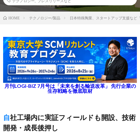
テクノロジー
,
プレスリリースなど
テクノロジー/製品
日本特殊陶業、スタートアップ支援など
HOME
月刊LOGI-BIZ 7月号は「未来を創る輸送改革」 先行企業の
生存戦略を徹底取材
自社工場内に実証フィールドも開設、技術
開発・成長後押し