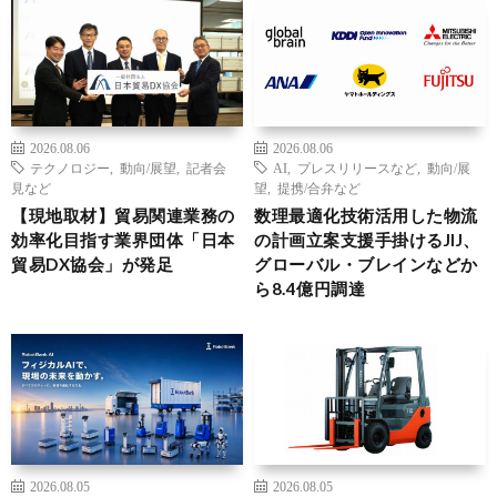
2026.08.06
2026.08.06
テクノロジー
,
動向/展望
,
記者会
AI
,
プレスリリースなど
,
動向/展
見など
望
,
提携/合弁など
【現地取材】貿易関連業務の
数理最適化技術活用した物流
効率化目指す業界団体「日本
の計画立案支援手掛けるJIJ、
貿易DX協会」が発足
グローバル・ブレインなどか
ら8.4億円調達
2026.08.05
2026.08.05