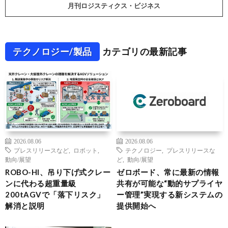
月刊ロジスティクス・ビジネス
テクノロジー/製品
カテゴリの最新記事
2026.08.06
2026.08.06
プレスリリースなど
,
ロボット
,
テクノロジー
,
プレスリリースな
動向/展望
ど
,
動向/展望
ROBO-HI、吊り下げ式クレー
ゼロボード、常に最新の情報
ンに代わる超重量級
共有が可能な“動的サプライヤ
200tAGVで「落下リスク」
ー管理”実現する新システムの
解消と説明
提供開始へ