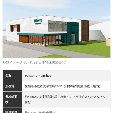
外観イメージ（いずれも日本特殊陶業提供）
名称
SUISO no MORI hub
所在地
愛知県小牧市大字岩崎2808（日本特殊陶業 小牧工場内）
敷地総面
約5,000㎡ ※実証試験場・水素インフラ供給スペースなどを
積
含む
建築面積
約500㎡（鉄骨2階建て）