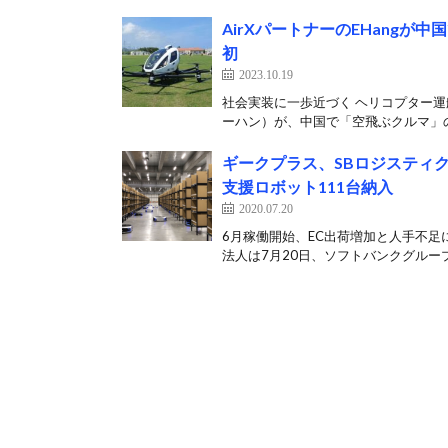
AirXパートナーのEHangが
初
2023.10.19
社会実装に一歩近づく ヘリコプター運航
ーハン）が、中国で「空飛ぶクルマ」の「
ギークプラス、SBロジスティ
支援ロボット111台納入
2020.07.20
6月稼働開始、EC出荷増加と人手不足
法人は7月20日、ソフトバンクグループ