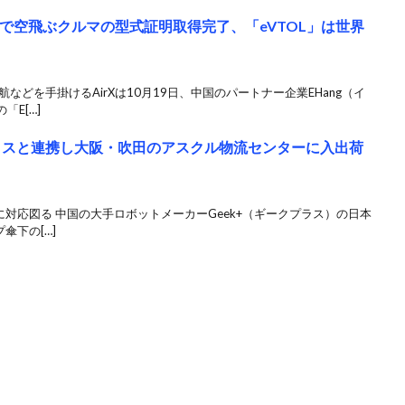
中国で空飛ぶクルマの型式証明取得完了、「eVTOL」は世界
などを手掛けるAirXは10月19日、中国のパートナー企業EHang（イ
E[…]
クスと連携し大阪・吹田のアスクル物流センターに入出荷
に対応図る 中国の大手ロボットメーカーGeek+（ギークプラス）の日本
傘下の[…]