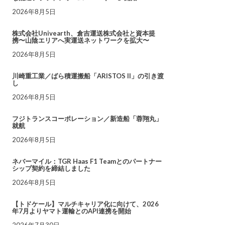
2026年8月5日
株式会社Univearth、倉吉運送株式会社と資本提
携〜山陰エリアへ実運送ネットワークを拡大〜
2026年8月5日
川崎重工業／ばら積運搬船「ARISTOS II」の引き渡
し
2026年8月5日
フジトランスコーポレーション／新造船「蓉翔丸」
就航
2026年8月5日
ネバーマイル：TGR Haas F1 Teamとのパートナー
シップ契約を締結しました
2026年8月5日
【トドケール】マルチキャリア化に向けて、2026
年7月よりヤマト運輸とのAPI連携を開始
2026年7月30日