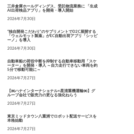
三井倉庫ホールディングス、受託物流業務に 「生成
AI出荷検品アプリ」を開発・導入開始
2026年7月30日
“独自開発こだわり”のサプリメントでD2C展開する
「ウェルモット製薬」がEC自動出荷アプリ「シッピ
ーノ」を導入
2026年7月30日
自動車船の荷役中断を抑制する自動車移動用「スケ
ーター」を開発・導入 ～自力走行できない車両を約
5分で移動可能に～
2026年7月27日
【㈱ハナインターナショナル×星清重機運輸㈱】グ
ループ会社で販売力の更なる強化ねらう
2026年7月27日
東京ミッドタウン八重洲でロボット配送サービスを
本格始動
2026年7月27日