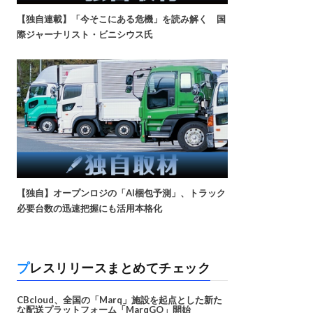
【独自連載】「今そこにある危機」を読み解く 国
際ジャーナリスト・ビニシウス氏
【独自】オープンロジの「AI梱包予測」、トラック
必要台数の迅速把握にも活用本格化
プレスリリースまとめてチェック
CBcloud、全国の「Marq」施設を起点とした新た
な配送プラットフォーム「MarqGO」開始