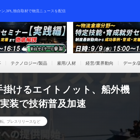
ーン,3PL,独自取材で物流ニュースを配信
事
テクノロジー/製品
雇用/人材
経営/業界動向
データ/
手掛けるエイトノット、船外機
N」実装で技術普及加速
転
,
プレスリリースなど