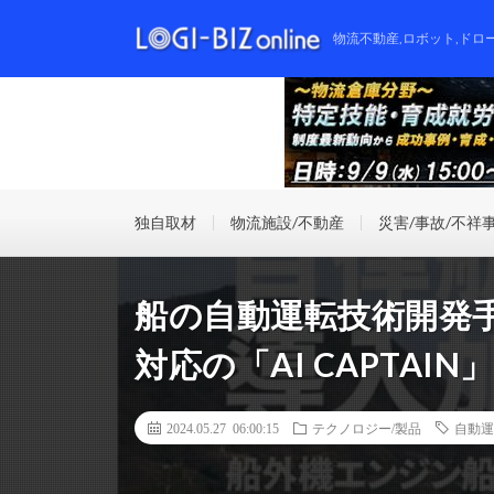
物流不動産,ロボット,ドロ
独自取材
物流施設/不動産
災害/事故/不祥
船の自動運転技術開発
対応の「AI CAPTAI
2024.05.27 06:00:15
テクノロジー/製品
自動運