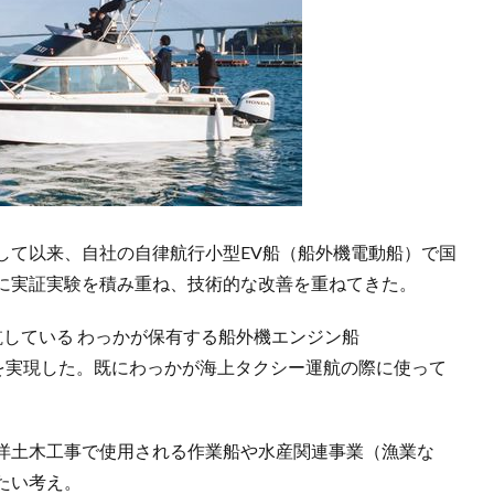
」を発表して以来、自社の自律航行小型EV船（船外機電動船）で国
に実証実験を積み重ね、技術的な改善を重ねてきた。
している わっかが保有する船外機エンジン船
装を実現した。既にわっかが海上タクシー運航の際に使って
洋土木工事で使用される作業船や水産関連事業（漁業な
たい考え。