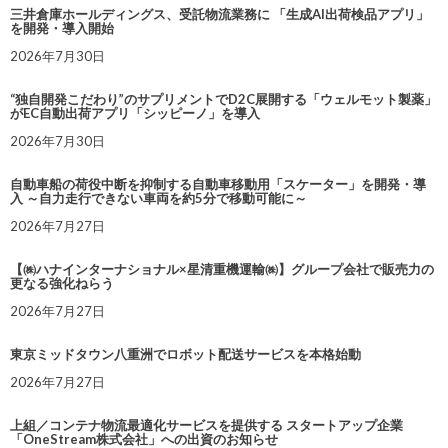
三井倉庫ホールディングス、受託物流業務に 「生成AI出荷検品アプリ」
を開発・導入開始
2026年7月30日
“独自開発こだわり”のサプリメントでD2C展開する「ウェルモット製薬」
がEC自動出荷アプリ「シッピーノ」を導入
2026年7月30日
自動車船の荷役中断を抑制する自動車移動用「スケーター」を開発・導
入 ～自力走行できない車両を約5分で移動可能に～
2026年7月27日
【㈱ハナインターナショナル×星清重機運輸㈱】グループ会社で販売力の
更なる強化ねらう
2026年7月27日
東京ミッドタウン八重洲でロボット配送サービスを本格始動
2026年7月27日
上組／コンテナ物流最適化サービスを提供する スタートアップ企業
「OneStream株式会社」への出資のお知らせ