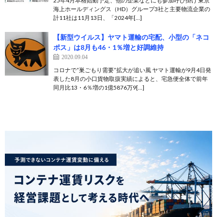
25年4月本格始動予定、他の企業などにも参加呼び掛け 東京
海上ホールディングス（HD）グループ3社と主要物流企業の
計11社は11月13日、「2024年[…]
【新型ウイルス】ヤマト運輸の宅配、小型の「ネコ
ポス」は8月も46・1％増と好調維持
2020.09.04
コロナで“巣ごもり需要”拡大が追い風 ヤマト運輸が9月4日発
表した8月の小口貨物取扱実績によると、宅急便全体で前年
同月比13・6％増の1億5876万9[…]