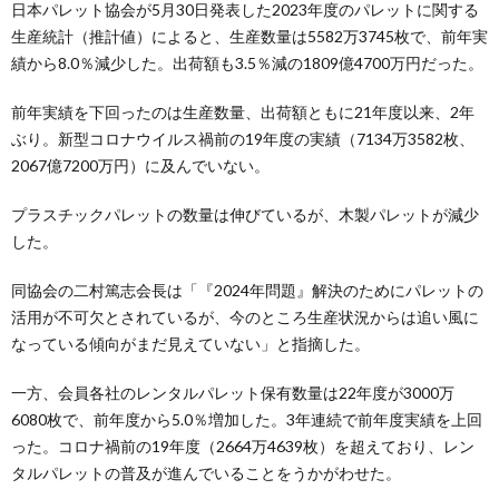
日本パレット協会が5月30日発表した2023年度のパレットに関する
生産統計（推計値）によると、生産数量は5582万3745枚で、前年実
績から8.0％減少した。出荷額も3.5％減の1809億4700万円だった。
前年実績を下回ったのは生産数量、出荷額ともに21年度以来、2年
ぶり。新型コロナウイルス禍前の19年度の実績（7134万3582枚、
2067億7200万円）に及んでいない。
プラスチックパレットの数量は伸びているが、木製パレットが減少
した。
同協会の二村篤志会長は「『2024年問題』解決のためにパレットの
活用が不可欠とされているが、今のところ生産状況からは追い風に
なっている傾向がまだ見えていない」と指摘した。
一方、会員各社のレンタルパレット保有数量は22年度が3000万
6080枚で、前年度から5.0％増加した。3年連続で前年度実績を上回
った。コロナ禍前の19年度（2664万4639枚）を超えており、レン
タルパレットの普及が進んでいることをうかがわせた。