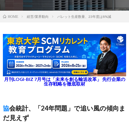
経営/業界動向
パレット生産数量、23年度は8%減
HOME
月刊LOGI-BIZ 7月号は「未来を創る輸送改革」 先行企業の
生存戦略を徹底取材
協会統計、「24年問題」で追い風の傾向ま
だ見えず