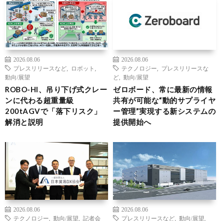
2026.08.06
2026.08.06
プレスリリースなど
,
ロボット
,
テクノロジー
,
プレスリリースな
動向/展望
ど
,
動向/展望
ROBO-HI、吊り下げ式クレー
ゼロボード、常に最新の情報
ンに代わる超重量級
共有が可能な“動的サプライヤ
200tAGVで「落下リスク」
ー管理”実現する新システムの
解消と説明
提供開始へ
2026.08.06
2026.08.06
テクノロジー
,
動向/展望
,
記者会
プレスリリースなど
,
動向/展望
,