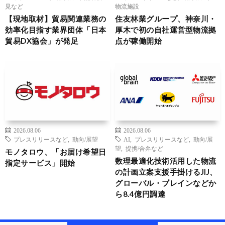
見など
物流施設
【現地取材】貿易関連業務の
住友林業グループ、神奈川・
効率化目指す業界団体「日本
厚木で初の自社運営型物流拠
貿易DX協会」が発足
点が稼働開始
2026.08.06
2026.08.06
プレスリリースなど
,
動向/展望
AI
,
プレスリリースなど
,
動向/展
望
,
提携/合弁など
モノタロウ、「お届け希望日
数理最適化技術活用した物流
指定サービス」開始
の計画立案支援手掛けるJIJ、
グローバル・ブレインなどか
ら8.4億円調達