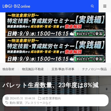
独自取材
物流施設/不動産
災害/事故/不祥事
テクノロジー/製品
パレット生産数量、23年度は8%減
2024.05.31 10:44:16
経営/業界動向
動向/展望
,
プレスリリースなど