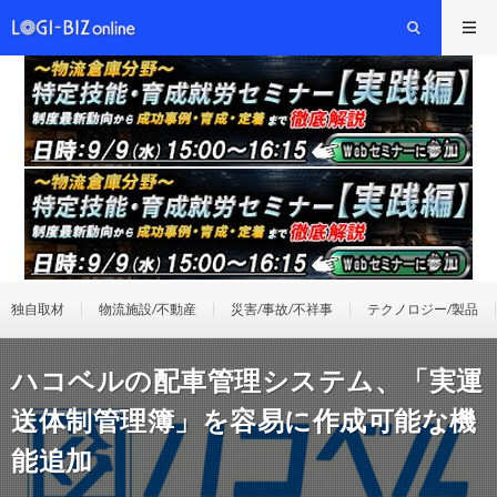
独自取材
物流施設/不動産
災害/事故/不祥事
テクノロジー/製品
ハコベルの配車管理システム、「実運
送体制管理簿」を容易に作成可能な機
能追加