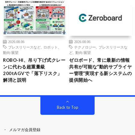
2026.08.06
2026.08.06
プレスリリースなど
,
ロボット
,
テクノロジー
,
プレスリリースな
動向/展望
ど
,
動向/展望
ROBO-HI、吊り下げ式クレー
ゼロボード、常に最新の情報
ンに代わる超重量級
共有が可能な“動的サプライヤ
200tAGVで「落下リスク」
ー管理”実現する新システムの
解消と説明
提供開始へ
Back to Top
メルマガ会員登録