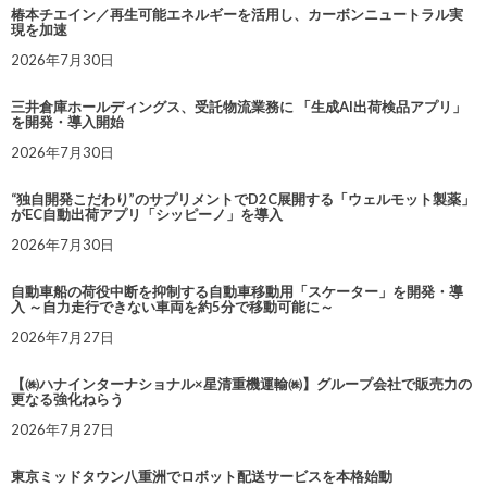
椿本チエイン／再生可能エネルギーを活用し、カーボンニュートラル実
現を加速
2026年7月30日
三井倉庫ホールディングス、受託物流業務に 「生成AI出荷検品アプリ」
を開発・導入開始
2026年7月30日
“独自開発こだわり”のサプリメントでD2C展開する「ウェルモット製薬」
がEC自動出荷アプリ「シッピーノ」を導入
2026年7月30日
自動車船の荷役中断を抑制する自動車移動用「スケーター」を開発・導
入 ～自力走行できない車両を約5分で移動可能に～
2026年7月27日
【㈱ハナインターナショナル×星清重機運輸㈱】グループ会社で販売力の
更なる強化ねらう
2026年7月27日
東京ミッドタウン八重洲でロボット配送サービスを本格始動