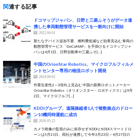
関連する記事
ドコマップジャパン、日野と三菱ふそうがデータ連
携した車両動態管理サービスを一般向けに開始
2022.04.01
新たなデバイス追加不要、燃料費低減など効果見込む 車両の
動態管理サービス「DoCoMAP」を手掛けるドコマップジャ
パンは4月1日、日野自動車や三菱ふそ[…]
中国のOrionStar Robotics、マイクロフルフィルメ
ントセンター専用の物流ロボット開発
2024.09.02
作業生産性2～3倍向上見込む 中国の新興ロボットメーカー
OrionStar Robotics（オリオンスター・ロボティクス）は9月
2日、マイクロフルフ[…]
KDDIグループ、遠隔操縦者1人で複数拠点のドロー
ン10機同時運航に成功
2026.05.22
カメラ映像の監視のみに依存せず KDDIとKDDIスマートドロ
ーンは5月21日、両社が連携して今年3月23日～4月27日の