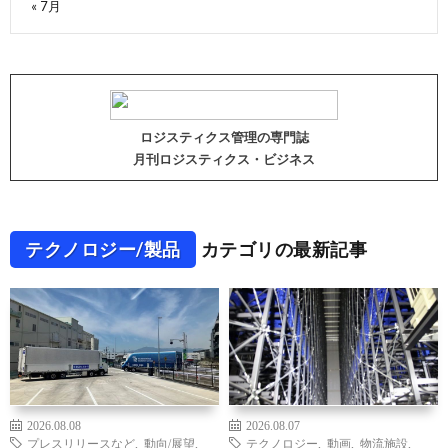
« 7月
ロジスティクス管理の専門誌
月刊ロジスティクス・ビジネス
テクノロジー/製品
カテゴリの最新記事
2026.08.08
2026.08.07
プレスリリースなど
,
動向/展望
,
テクノロジー
,
動画
,
物流施設
,