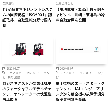
自動運転
記者会見など
T2が品質マネジメントシステ
【現地取材・動画】霞ヶ関キ
ムの国際規格「ISO9001」認
ャピタル、川崎・東扇島の冷
証取得、自動運転分野で国内
凍自動倉庫を公開
初
2026.08.07
2026.08.07
テクノロジー
,
プレスリリースな
テクノロジー
,
プレスリリースな
ど
,
動向/展望
ど
ロジスネクストが防爆仕様車
量子技術のエー・スター・ク
のフォークをフルモデルチェ
ォンタム、JALエンジニアリ
ンジ、オペレーターの快適性
ングから航空機の故障予測分
向上図る
析基盤構築を受託