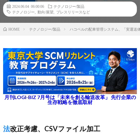
2024.06.04 06:00:06
テクノロジー/製品
テクノロジー
,
動向/展望
,
プレスリリースなど
テクノロジー/製品
ハコベルの配車管理システム、「実運送
HOME
月刊LOGI-BIZ 7月号は「未来を創る輸送改革」 先行企業の
生存戦略を徹底取材
法改正考慮、CSVファイル加工