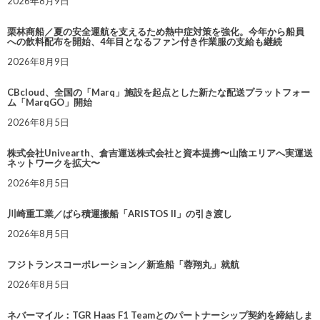
2026年8月9日
栗林商船／夏の安全運航を支えるため熱中症対策を強化。今年から船員
への飲料配布を開始、4年目となるファン付き作業服の支給も継続
2026年8月9日
CBcloud、全国の「Marq」施設を起点とした新たな配送プラットフォー
ム「MarqGO」開始
2026年8月5日
株式会社Univearth、倉吉運送株式会社と資本提携〜山陰エリアへ実運送
ネットワークを拡大〜
2026年8月5日
川崎重工業／ばら積運搬船「ARISTOS II」の引き渡し
2026年8月5日
フジトランスコーポレーション／新造船「蓉翔丸」就航
2026年8月5日
ネバーマイル：TGR Haas F1 Teamとのパートナーシップ契約を締結しま