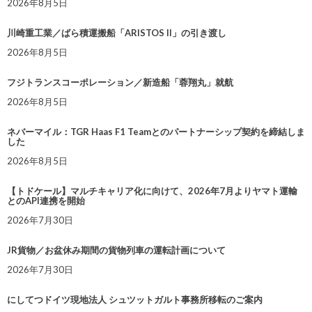
2026年8月5日
川崎重工業／ばら積運搬船「ARISTOS II」の引き渡し
2026年8月5日
フジトランスコーポレーション／新造船「蓉翔丸」就航
2026年8月5日
ネバーマイル：TGR Haas F1 Teamとのパートナーシップ契約を締結しま
した
2026年8月5日
【トドケール】マルチキャリア化に向けて、2026年7月よりヤマト運輸
とのAPI連携を開始
2026年7月30日
JR貨物／お盆休み期間の貨物列車の運転計画について
2026年7月30日
にしてつドイツ現地法人 シュツットガルト事務所移転のご案内