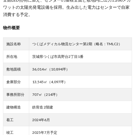
ワットの太陽光発電設備を採用。生み出した電力はセンターで自家
消費する予定。
物件概要
施設名称
つくばメディカル物流センター第2期（略名：TMLC2）
所在地
茨城県つくば市高野台2丁目1番
敷地面積
36,014㎡（10,894坪）
倉庫部分
13,545㎡（4,097坪）
事務所部分
707㎡（214坪）
建物構造
鉄骨造 2階建
着工
2024年6月
竣工
2025年7月予定