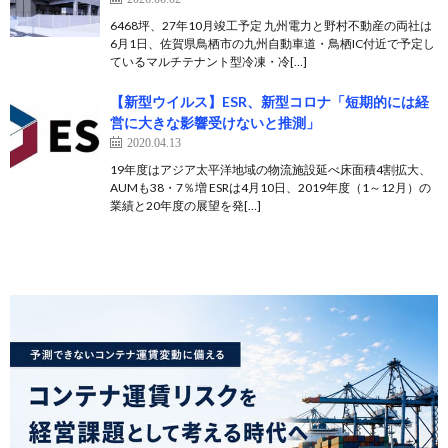
6468坪、27年10月竣工予定 九州電力と野村不動産の両社は
6月1日、佐賀県鳥栖市の九州自動車道・鳥栖IC付近で予定し
ているマルチテナント型冷凍・冷[…]
【新型ウイルス】ESR、新型コロナ「短期的には経
営に大きな影響受けないと推測」
2020.04.13
19年度はアジア太平洋地域の物流施設延べ床面積4割拡大、
AUMも38・7％増 ESRは4月10日、2019年度（1～12月）の
業績と20年度の展望を発[…]