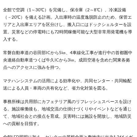
全館で空調（1～30℃）を完備し、保冷庫（2～8℃）、冷凍設備
（－20℃）を備える計画。入出庫時の温度逸脱防止のため、保管エ
リアと入出庫エリアを区分けし、搬入口にはドックシェルターを設
置。災害などの停電時にも72時間稼働可能な大型非常用発電機を導
入する。
常磐自動車道の谷田部ICから5㎞、4車線化工事が進行中の首都圏中
央連絡自動車道つくば牛久ICから3㎞。成田空港を含めた関東各拠
点へのアクセスに強みを持つ。
マテハンシステムの活用による効率化や、共同センター・共同輸配
送による人員・車両の共有化など、省力化対策を図る。
事務所棟は共用部にカフェテリア風のリフレッシュスペースを設け
る。施設稼働後も、地域交流の仕掛けづくりやイベントなどを通じ
て、地域社会との接点を育成。災害時には施設を開放し、地域防災
への貢献を目指す。
全館LED照明に加え、センターの屋根全面と敷地内に出力1.266メガ