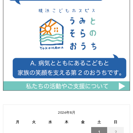
2026年8月
月
火
水
木
金
土
日
1
2