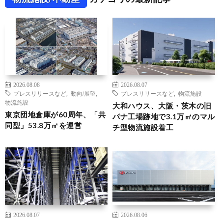
2026.08.08
2026.08.07
プレスリリースなど
,
動向/展望
,
プレスリリースなど
,
物流施設
物流施設
大和ハウス、大阪・茨木の旧
東京団地倉庫が60周年、「共
パナ工場跡地で3.1万㎡のマル
同型」53.8万㎡を運営
チ型物流施設着工
2026.08.07
2026.08.06