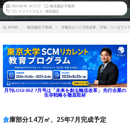
2024.06.06 14:17:27
物流施設/不動産
プレスリリースなど
,
物流施設
物流施設/不動産
伊藤忠ロジと沼尻産業、茨城・つくばでメ
HOME
月刊LOGI-BIZ 7月号は「未来を創る輸送改革」 先行企業の
生存戦略を徹底取材
倉庫部分1.4万㎡、25年7月完成予定