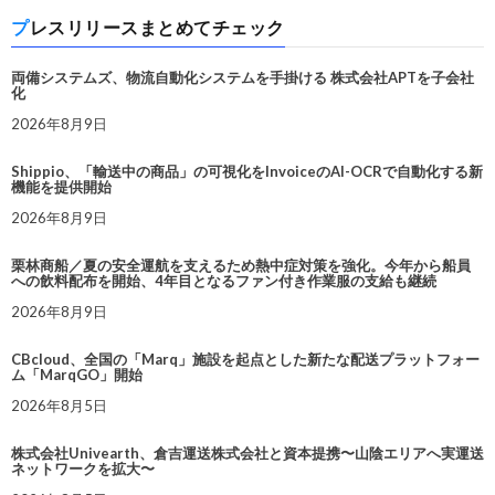
プレスリリースまとめてチェック
両備システムズ、物流自動化システムを手掛ける 株式会社APTを子会社
化
2026年8月9日
Shippio、「輸送中の商品」の可視化をInvoiceのAI-OCRで自動化する新
機能を提供開始
2026年8月9日
栗林商船／夏の安全運航を支えるため熱中症対策を強化。今年から船員
への飲料配布を開始、4年目となるファン付き作業服の支給も継続
2026年8月9日
CBcloud、全国の「Marq」施設を起点とした新たな配送プラットフォー
ム「MarqGO」開始
2026年8月5日
株式会社Univearth、倉吉運送株式会社と資本提携〜山陰エリアへ実運送
ネットワークを拡大〜