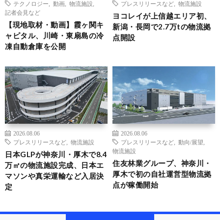
テクノロジー
,
動画
,
物流施設
,
プレスリリースなど
,
物流施設
記者会見など
ヨコレイが上信越エリア初、
【現地取材・動画】霞ヶ関キ
新潟・長岡で2.7万tの物流拠
ャピタル、川崎・東扇島の冷
点開設
凍自動倉庫を公開
2026.08.06
2026.08.06
プレスリリースなど
,
物流施設
プレスリリースなど
,
動向/展望
,
物流施設
日本GLPが神奈川・厚木で8.4
住友林業グループ、神奈川・
万㎡の物流施設完成、日本エ
厚木で初の自社運営型物流拠
マソンや真栄運輸など入居決
点が稼働開始
定