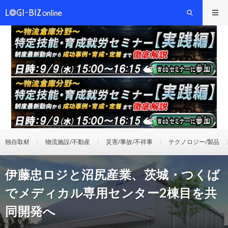
独自取材
物流施設/不動産
災害/事故/不祥事
テクノロジー/製品
伊藤忠ロジと沼尻産業、茨城・つくば
でメディカル専用センター2棟目を共
同開発へ