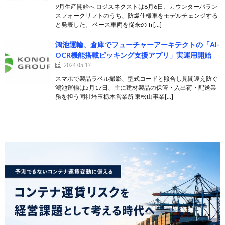
9月生産開始へ ロジスネクストは8月6日、カウンターバラン
スフォークリフトのうち、防爆仕様車をモデルチェンジする
と発表した。 ベース車両を従来の Tr[…]
鴻池運輸、倉庫でフューチャーアーキテクトの「AI-
OCR機能搭載ピッキング支援アプリ」実運用開始
2024.05.17
スマホで製品ラベル撮影、型式コードと照合し見間違え防ぐ
鴻池運輸は5月17日、主に建材製品の保管・入出荷・配送業
務を担う同社埼玉栃木営業所 東松山事業[…]