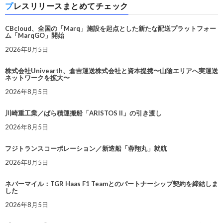
プレスリリースまとめてチェック
CBcloud、全国の「Marq」施設を起点とした新たな配送プラットフォー
ム「MarqGO」開始
2026年8月5日
株式会社Univearth、倉吉運送株式会社と資本提携〜山陰エリアへ実運送
ネットワークを拡大〜
2026年8月5日
川崎重工業／ばら積運搬船「ARISTOS II」の引き渡し
2026年8月5日
フジトランスコーポレーション／新造船「蓉翔丸」就航
2026年8月5日
ネバーマイル：TGR Haas F1 Teamとのパートナーシップ契約を締結しま
した
2026年8月5日