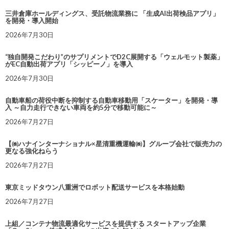
三井倉庫ホールディングス、受託物流業務に 「生成AI出荷検品アプリ」
を開発・導入開始
2026年7月30日
“独自開発こだわり”のサプリメントでD2C展開する「ウェルモット製薬」
がEC自動出荷アプリ「シッピーノ」を導入
2026年7月30日
自動車船の荷役中断を抑制する自動車移動用「スケーター」を開発・導
入 ～自力走行できない車両を約5分で移動可能に～
2026年7月27日
【㈱ハナインターナショナル×星清重機運輸㈱】グループ会社で販売力の
更なる強化ねらう
2026年7月27日
東京ミッドタウン八重洲でロボット配送サービスを本格始動
2026年7月27日
上組／コンテナ物流最適化サービスを提供する スタートアップ企業