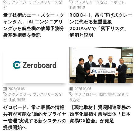
テクノロジー
,
プレスリリースな
プレスリリースなど
,
ロボット
,
ど
動向/展望
量子技術のエー・スター・ク
ROBO-HI、吊り下げ式クレー
ォンタム、JALエンジニアリ
ンに代わる超重量級
ングから航空機の故障予測分
200tAGVで「落下リスク」
析基盤構築を受託
解消と説明
2026.08.06
2026.08.06
テクノロジー
,
プレスリリースな
テクノロジー
,
動向/展望
,
記者会
ど
,
動向/展望
見など
ゼロボード、常に最新の情報
【現地取材】貿易関連業務の
共有が可能な“動的サプライヤ
効率化目指す業界団体「日本
ー管理”実現する新システムの
貿易DX協会」が発足
提供開始へ