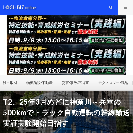
独自取材
物流施設/不動産
災害/事故/不祥事
テクノロジー/製品
T2、25年3月めどに神奈川～兵庫の
500kmでトラック自動運転の幹線輸送
実証実験開始目指す