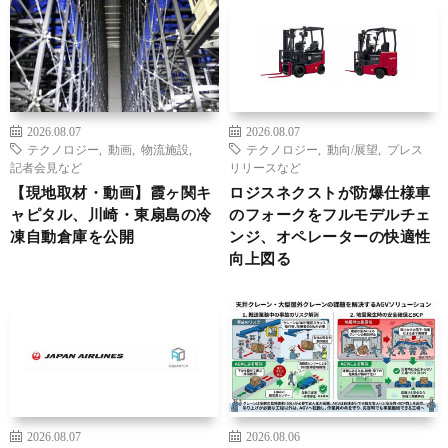
2026.08.07
2026.08.07
テクノロジー
,
動画
,
物流施設
,
テクノロジー
,
動向/展望
,
プレス
記者会見など
リリースなど
【現地取材・動画】霞ヶ関キ
ロジスネクストが防爆仕様車
ャピタル、川崎・東扇島の冷
のフォークをフルモデルチェ
凍自動倉庫を公開
ンジ、オペレーターの快適性
向上図る
2026.08.07
2026.08.06