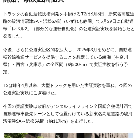
トラックの自動運転技術開発を手掛けるT2は6月6日、新東名高速道
路の駿河湾沼津SA～浜松SA間（いずれも静岡）で5月29日に自動運
転「レベル2」（部分的な運転自動化）の公道実証実験を開始したと
発表した。
今後、さらに公道実証区間を拡大し、2025年3月をめどに、自動運
転幹線輸送サービスを提供することを想定している綾瀬（神奈川
県）～西宮（兵庫県）の全区間（約500km）で実証実験を行う予
定。
T2は昨年4月以来、大型トラックを用いた実証実験を重ね、今回の
公道実証実験にこぎ着けた。
今回の実証実験は政府がデジタルライフライン全国総合整備計画で
自動運転車優先レーンとして位置付けている新東名高速道路の駿河
湾沼津SA～浜松SA間（約117km）を走行した。