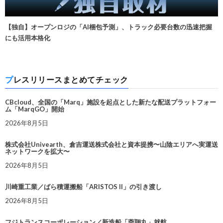
【独自】オープンロジの「AI梱包予測」、トラック必要台数の迅速把握
にも活用本格化
プレスリリースまとめてチェック
CBcloud、全国の「Marq」施設を起点とした新たな配送プラットフォー
ム「MarqGO」開始
2026年8月5日
株式会社Univearth、倉吉運送株式会社と資本提携〜山陰エリアへ実運送
ネットワークを拡大〜
2026年8月5日
川崎重工業／ばら積運搬船「ARISTOS II」の引き渡し
2026年8月5日
フジトランスコーポレーション／新造船「蓉翔丸」就航