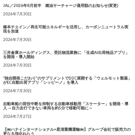
JAL／2026年8月前半 燃油サーチャージ適用額のお知らせ(変更)
2026年7月30日
椿本チエイン／再生可能エネルギーを活用し、カーボンニュートラル実
現を加速
2026年7月30日
三井倉庫ホールディングス、受託物流業務に 「生成AI出荷検品アプリ」
を開発・導入開始
2026年7月30日
“独自開発こだわり”のサプリメントでD2C展開する「ウェルモット製薬」
がEC自動出荷アプリ「シッピーノ」を導入
2026年7月30日
自動車船の荷役中断を抑制する自動車移動用「スケーター」を開発・導
入 ～自力走行できない車両を約5分で移動可能に～
2026年7月27日
【㈱ハナインターナショナル×星清重機運輸㈱】グループ会社で販売力の
更なる強化ねらう