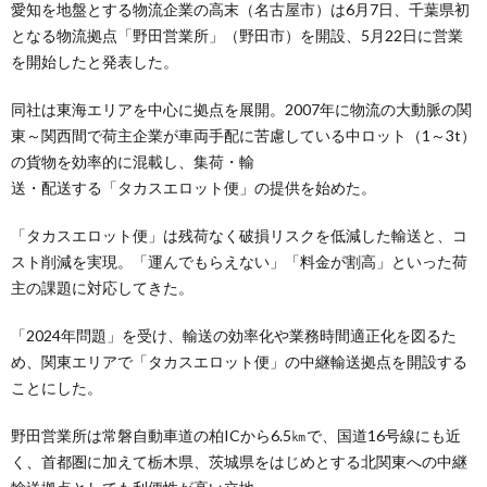
愛知を地盤とする物流企業の高末（名古屋市）は6月7日、千葉県初
となる物流拠点「野田営業所」（野田市）を開設、5月22日に営業
を開始したと発表した。
同社は東海エリアを中心に拠点を展開。2007年に物流の大動脈の関
東～関西間で荷主企業が車両手配に苦慮している中ロット（1～3t）
の貨物を効率的に混載し、集荷・輸
送・配送する「タカスエロット便」の提供を始めた。
「タカスエロット便」は残荷なく破損リスクを低減した輸送と、コ
スト削減を実現。「運んでもらえない」「料金が割高」といった荷
主の課題に対応してきた。
「2024年問題」を受け、輸送の効率化や業務時間適正化を図るた
め、関東エリアで「タカスエロット便」の中継輸送拠点を開設する
ことにした。
野田営業所は常磐自動車道の柏ICから6.5㎞で、国道16号線にも近
く、首都圏に加えて栃木県、茨城県をはじめとする北関東への中継