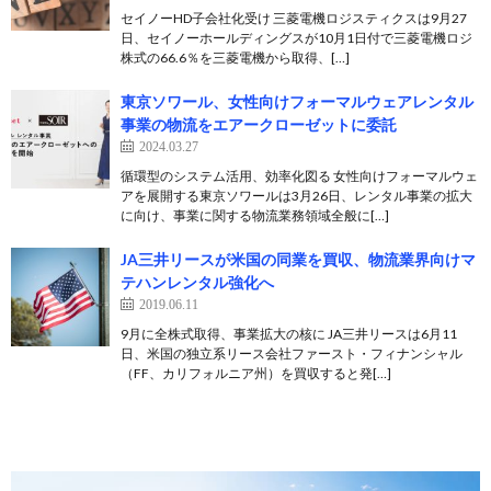
セイノーHD子会社化受け 三菱電機ロジスティクスは9月27
日、セイノーホールディングスが10月1日付で三菱電機ロジ
株式の66.6％を三菱電機から取得、[…]
東京ソワール、女性向けフォーマルウェアレンタル
事業の物流をエアークローゼットに委託
2024.03.27
循環型のシステム活用、効率化図る 女性向けフォーマルウェ
アを展開する東京ソワールは3月26日、レンタル事業の拡大
に向け、事業に関する物流業務領域全般に[…]
JA三井リースが米国の同業を買収、物流業界向けマ
テハンレンタル強化へ
2019.06.11
9月に全株式取得、事業拡大の核に JA三井リースは6月11
日、米国の独立系リース会社ファースト・フィナンシャル
（FF、カリフォルニア州）を買収すると発[…]