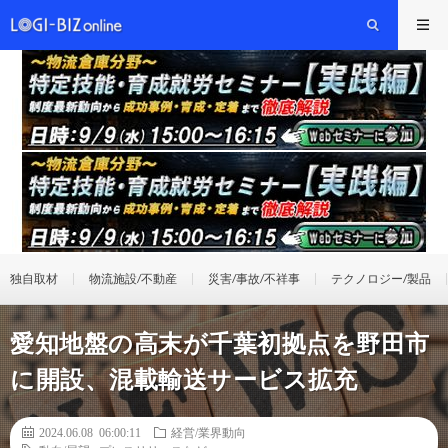
独自取材
物流施設/不動産
災害/事故/不祥事
テクノロジー/製品
愛知地盤の高末が千葉初拠点を野田市
に開設、混載輸送サービス拡充
2024.06.08 06:00:11
経営/業界動向