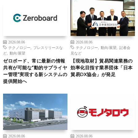
2026.08.06
2026.08.06
テクノロジー
,
プレスリリースな
テクノロジー
,
動向/展望
,
記者会
ど
,
動向/展望
見など
ゼロボード、常に最新の情報
【現地取材】貿易関連業務の
共有が可能な“動的サプライヤ
効率化目指す業界団体「日本
ー管理”実現する新システムの
貿易DX協会」が発足
提供開始へ
2026.08.06
2026.08.06