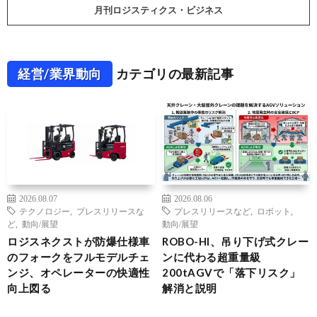
月刊ロジスティクス・ビジネス
経営/業界動向
カテゴリの最新記事
2026.08.07
2026.08.06
テクノロジー
,
プレスリリースな
プレスリリースなど
,
ロボット
,
ど
,
動向/展望
動向/展望
ロジスネクストが防爆仕様車
ROBO-HI、吊り下げ式クレー
のフォークをフルモデルチェ
ンに代わる超重量級
ンジ、オペレーターの快適性
200tAGVで「落下リスク」
向上図る
解消と説明