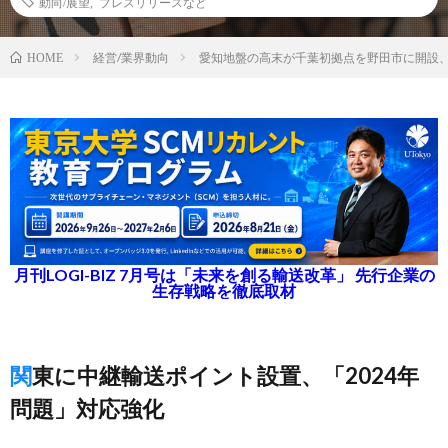
動向/展望
,
プレスリリースなど
経営/業界動向
愛知地盤の高末が千葉初拠点を野田市に開設
HOME
月刊LOGI-BIZ 7月号は「未来を創る輸送改革」 先行企業の
生存戦略を徹底取材
関東に中継輸送ポイント設置、「2024年
問題」対応強化