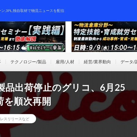
ーン,3PL,独自取材で物流ニュースを配信
事
テクノロジー/製品
雇用/人材
経営/業界動向
データ/
品出荷停止のグリコ、6月25
荷を順次再開
レスリリースなど