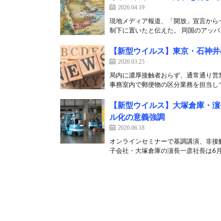
2026.04.19
現地メディア報道、「開放」宣言から一
制下に置いたと伝えた。 同国のアッバス
【新型ウイルス】東京・石神井
2020.03.25
局内に濃厚接触者おらず、通常通り営業
事務室内で郵便物の区分業務を担当して
【新型ウイルス】大塚倉庫・濵
ル化の意義強調
2020.06.18
オンラインセミナーで基調講演、非接
子会社・大塚倉庫の濵長一彦社長は6月1