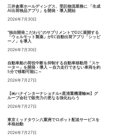
三井倉庫ホールディングス、受託物流業務に 「生成
AI出荷検品アプリ」を開発・導入開始
2026年7月30日
“独自開発こだわり”のサプリメントでD2C展開する
「ウェルモット製薬」がEC自動出荷アプリ「シッピ
ーノ」を導入
2026年7月30日
自動車船の荷役中断を抑制する自動車移動用「スケ
ーター」を開発・導入 ～自力走行できない車両を約
5分で移動可能に～
2026年7月27日
【㈱ハナインターナショナル×星清重機運輸㈱】グ
ループ会社で販売力の更なる強化ねらう
2026年7月27日
東京ミッドタウン八重洲でロボット配送サービスを
本格始動
2026年7月27日