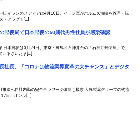
転 イランのメディアは4月18日、イラン軍がホルムズ海峡を管理・統
・アラグチ[…]
の郵便局で日本郵便の60歳代男性社員が感染確認
 日本郵便は3月24日、東京・練馬区石神井台の「石神井郵便局」で、
いるさいたま[…]
長社長、「コロナは物流業界変革の大チャンス」とデジタ
触推進へ自社内勤の完全テレワーク体制も模索 大塚製薬グループの物流
7日、オンラ[…]