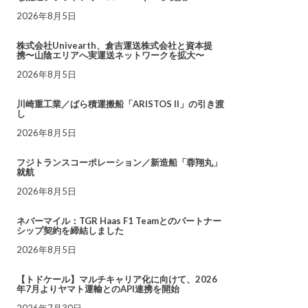
2026年8月5日
株式会社Univearth、倉吉運送株式会社と資本提
携〜山陰エリアへ実運送ネットワークを拡大〜
2026年8月5日
川崎重工業／ばら積運搬船「ARISTOS II」の引き渡
し
2026年8月5日
フジトランスコーポレーション／新造船「蓉翔丸」
就航
2026年8月5日
ネバーマイル：TGR Haas F1 Teamとのパートナー
シップ契約を締結しました
2026年8月5日
【トドケール】マルチキャリア化に向けて、2026
年7月よりヤマト運輸とのAPI連携を開始
2026年7月30日