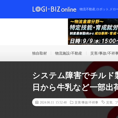
物流不動産,ロボット,ドロ
独自取材
物流施設/不動産
災害/事故/不祥
システム障害でチルド製
日から牛乳など一部出
2024.06.11 15:52:48
災害/事故/不祥事
災害
,
プ