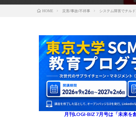
災害/事故/不祥事
システム障害でチルド
HOME
月刊LOGI-BIZ 7月号は「未