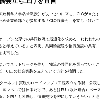
協議会立ち上げを宣言
（流通科学大学名誉教授）があいさつに立ち、CLOが果たす
ため企業幹部らが参加する「CLO協議会」を立ち上げたこ
のオープンな形での共同物流で最適化を求める。われわれの
ると考えている」と表明。共同輸配送や物流施設の共有、
を明言した。
ないでネットワークを作り、物流の共同化を図っていくこ
営、CLOの社会実装を支えていく方針を強調した。
ンターネット実現のロードマップ（工程表９を作製、公表し
、国レベルでは日本だけで、あとはEU（欧州連合）ベース
る。各国とも連携し、情報交換を密にしていきたい」と意