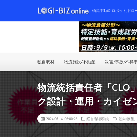
物流不動産,ロボット,ドロ
独自取材
物流施設/不動産
災害/事故/不祥
物流統括責任者「CLO
ク設計・運用・カイゼ
2024.06.14 06:00:26
経営/業界動向
動向/展望
,