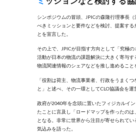
ミッションなど検討する
シンポジウムの冒頭、JPICの森隆行理事長
べきミッションと要件などを検討、提案する
とを宣言した。
その上で、JPICが目指す方向として「究極
活動が日本の物流の課題解決に大きく寄与す
物流関連情報のシェアなどを推し進めること
「役割は荷主、物流事業者、行政をうまくつ
と」と述べ、その一環としてCLO協議会を運
政府が2040年を念頭に置いたフィジカルイ
たことに言及し「ロードマップを作ったのは
となる。非常に世界から注目が寄せられてい
気込みを語った。