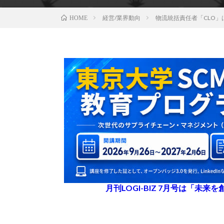
経営/業界動向
物流統括責任者「CLO
HOME
月刊LOGI-BIZ 7月号は「未