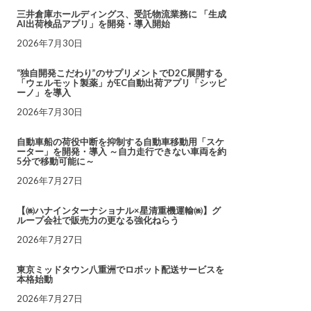
三井倉庫ホールディングス、受託物流業務に 「生成
AI出荷検品アプリ」を開発・導入開始
2026年7月30日
“独自開発こだわり”のサプリメントでD2C展開する
「ウェルモット製薬」がEC自動出荷アプリ「シッピ
ーノ」を導入
2026年7月30日
自動車船の荷役中断を抑制する自動車移動用「スケ
ーター」を開発・導入 ～自力走行できない車両を約
5分で移動可能に～
2026年7月27日
【㈱ハナインターナショナル×星清重機運輸㈱】グ
ループ会社で販売力の更なる強化ねらう
2026年7月27日
東京ミッドタウン八重洲でロボット配送サービスを
本格始動
2026年7月27日