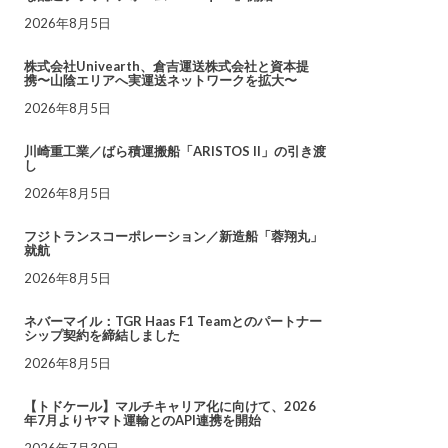
2026年8月5日
株式会社Univearth、倉吉運送株式会社と資本提
携〜山陰エリアへ実運送ネットワークを拡大〜
2026年8月5日
川崎重工業／ばら積運搬船「ARISTOS II」の引き渡
し
2026年8月5日
フジトランスコーポレーション／新造船「蓉翔丸」
就航
2026年8月5日
ネバーマイル：TGR Haas F1 Teamとのパートナー
シップ契約を締結しました
2026年8月5日
【トドケール】マルチキャリア化に向けて、2026
年7月よりヤマト運輸とのAPI連携を開始
2026年7月30日