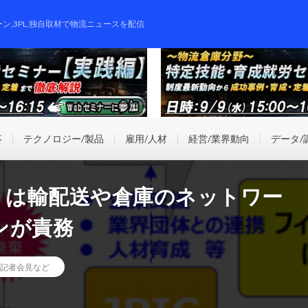
ーン,3PL,独自取材で物流ニュースを配信
事
テクノロジー/製品
雇用/人材
経営/業界動向
データ/
」は輸配送や倉庫のネットワー
ンが責務
記者会見など