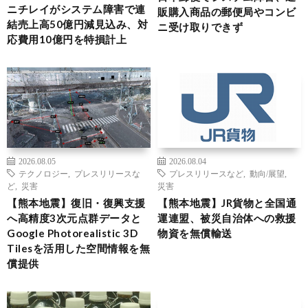
ニチレイがシステム障害で連
販購入商品の郵便局やコンビ
結売上高50億円減見込み、対
ニ受け取りできず
応費用10億円を特損計上
2026.08.05
2026.08.04
テクノロジー
,
プレスリリースな
プレスリリースなど
,
動向/展望
,
ど
,
災害
災害
【熊本地震】復旧・復興支援
【熊本地震】JR貨物と全国通
へ高精度3次元点群データと
運連盟、被災自治体への救援
Google Photorealistic 3D
物資を無償輸送
Tilesを活用した空間情報を無
償提供