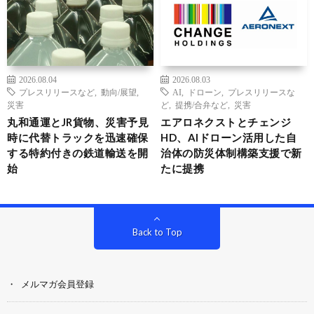
2026.08.04
2026.08.03
プレスリリースなど
,
動向/展望
,
AI
,
ドローン
,
プレスリリースな
災害
ど
,
提携/合弁など
,
災害
丸和通運とJR貨物、災害予見
エアロネクストとチェンジ
時に代替トラックを迅速確保
HD、AIドローン活用した自
する特約付きの鉄道輸送を開
治体の防災体制構築支援で新
始
たに提携
Back to Top
メルマガ会員登録