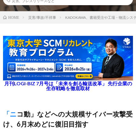
災害
,
プレスリリースなど
災害/事故/不祥事
KADOKAWA、書籍受注や工場・物流シス
HOME
月刊LOGI-BIZ 7月号は「未来を創る輸送改革」 先行企業の
生存戦略を徹底取材
「ニコ動」などへの大規模サイバー攻撃受
け、6月末めどに復旧目指す