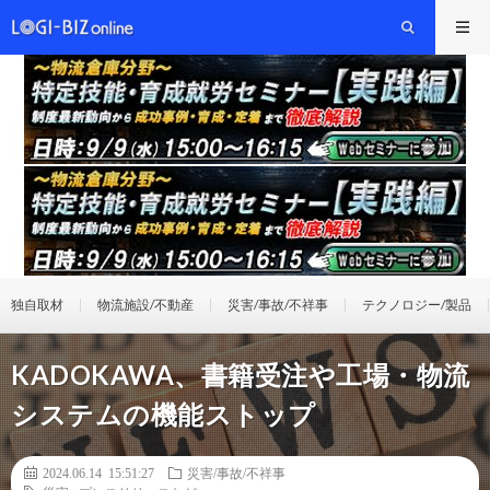
独自取材
物流施設/不動産
災害/事故/不祥事
テクノロジー/製品
KADOKAWA、書籍受注や工場・物流
システムの機能ストップ
2024.06.14 15:51:27
災害/事故/不祥事