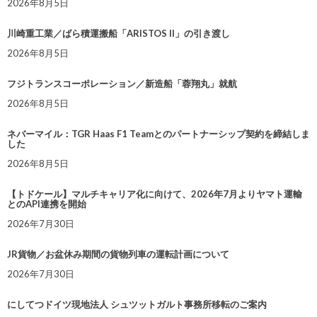
2026年8月5日
川崎重工業／ばら積運搬船「ARISTOS II」の引き渡し
2026年8月5日
フジトランスコーポレーション／新造船「蓉翔丸」就航
2026年8月5日
ネバーマイル：TGR Haas F1 Teamとのパートナーシップ契約を締結しま
した
2026年8月5日
【トドケール】マルチキャリア化に向けて、2026年7月よりヤマト運輸
とのAPI連携を開始
2026年7月30日
JR貨物／お盆休み期間の貨物列車の運転計画について
2026年7月30日
にしてつドイツ現地法人 シュツットガルト事務所移転のご案内