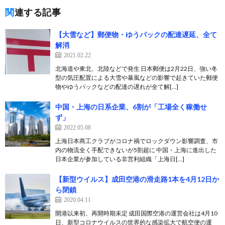
関連する記事
【大雪など】郵便物・ゆうパックの配達遅延、全て
解消
2021.02.22
北海道や東北、北陸などで発生 日本郵便は2月22日、強い冬
型の気圧配置による大雪や暴風などの影響で起きていた郵便
物やゆうパックなどの配達の遅れが全て解[…]
中国・上海の日系企業、6割が「工場全く稼働せ
ず」
2022.05.08
上海日本商工クラブがコロナ禍でロックダウン影響調査、市
内の物流全く手配できないが5割超に 中国・上海に進出した
日本企業が参加している非営利組織「上海日[…]
【新型ウイルス】成田空港の滑走路1本を4月12日か
ら閉鎖
2020.04.11
開港以来初、再開時期未定 成田国際空港の運営会社は4月10
日、新型コロナウイルスの世界的な感染拡大で航空便の運