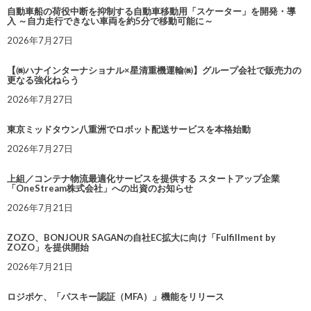
自動車船の荷役中断を抑制する自動車移動用「スケーター」を開発・導
入 ～自力走行できない車両を約5分で移動可能に～
2026年7月27日
【㈱ハナインターナショナル×星清重機運輸㈱】グループ会社で販売力の
更なる強化ねらう
2026年7月27日
東京ミッドタウン八重洲でロボット配送サービスを本格始動
2026年7月27日
上組／コンテナ物流最適化サービスを提供する スタートアップ企業
「OneStream株式会社」への出資のお知らせ
2026年7月21日
ZOZO、BONJOUR SAGANの自社EC拡大に向け「Fulfillment by
ZOZO」を提供開始
2026年7月21日
ロジポケ、「パスキー認証（MFA）」機能をリリース