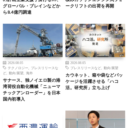
グローバル・ブレインなどか
ークリフトの出荷を再開
ら8.4億円調達
2026.08.05
2026.08.05
テクノロジー
,
プレスリリースな
プレスリリースなど
,
動向/展望
ど
,
動向/展望
,
海外
カウネット、箱や袋などパッ
サナース、独ノイエロ製の港
ケージを活躍させる「ハコ
湾荷役自動化機械「ニューマ
活。研究所」立ち上げ
チックアンローダー」を日本
国内初導入