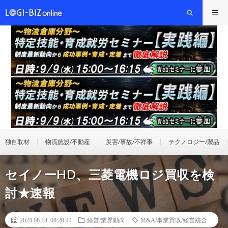
独自取材
物流施設/不動産
災害/事故/不祥事
テクノロジー/製品
セイノーHD、三菱電機ロジ買収を検
討★速報
2024.06.18 08:20:44
経営/業界動向
M&A/事業買収/経営統合