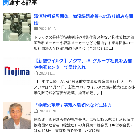
関連する記事
清涼飲料業界団体、物流課題改善への取り組みを開
始
2022.10.13
トラックの長時間待機削減や付帯作業改善など具体策検討 清
涼飲料メーカーや容器メーカーなどで構成する業界団体の一
般社団法人全国清涼飲料連合会（全清飲）は[…]
【新型ウイルス】ノジマ、JALグループ社員を店舗
や物流センターで受け入れ
2020.11.17
11月中旬以降、ANAに続き航空業界救済 家電量販店大手の
ノジマは11月11日、新型コロナウイルスの感染拡大による移
動制限で旅客需要が激減、経営が厳し[…]
「物流の革新」実現へ強靭化などに注力
2023.06.28
物流連・真貝新会長が就任会見、広報活動拡充にも意欲 日本
物流団体連合会（物流連）の真貝康一新会長（JR貨物会長）
は6月28日、東京都内で開催した定時総[…]