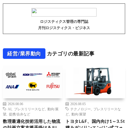
ロジスティクス管理の専門誌
月刊ロジスティクス・ビジネス
経営/業界動向
カテゴリの最新記事
2026.08.06
2026.08.05
AI
,
プレスリリースなど
,
動向/展
テクノロジー
,
プレスリリースな
望
,
提携/合弁など
ど
,
動向/展望
数理最適化技術活用した物流
トヨタL&F、国内向け1～3.5t
の計画立案支援手掛けるJIJ、
積みガソリンエンジン式フォ