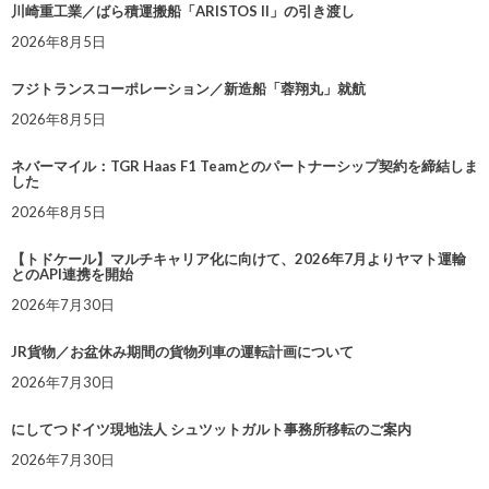
川崎重工業／ばら積運搬船「ARISTOS II」の引き渡し
2026年8月5日
フジトランスコーポレーション／新造船「蓉翔丸」就航
2026年8月5日
ネバーマイル：TGR Haas F1 Teamとのパートナーシップ契約を締結しま
した
2026年8月5日
【トドケール】マルチキャリア化に向けて、2026年7月よりヤマト運輸
とのAPI連携を開始
2026年7月30日
JR貨物／お盆休み期間の貨物列車の運転計画について
2026年7月30日
にしてつドイツ現地法人 シュツットガルト事務所移転のご案内
2026年7月30日