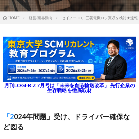
経営/業界動向
セイノーHD、三菱電機ロジ買収を検討★速報
HOME
月刊LOGI-BIZ 7月号は「未来を創る輸送改革」 先行企業の
生存戦略を徹底取材
「2024年問題」受け、ドライバー確保な
ど図る