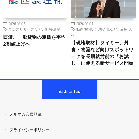
2026.08.05
2026.08.05
プレスリリースなど
,
動向/展望
動向/展望
,
記者会見など
,
雇用/人
材
西濃、一般貨物の運賃を平均
【現地取材】タイミー、外
2割値上げへ
食・物流など向けスポットワ
ークを長期就労前の「お試
し」に使える新サービス開始
Back to Top
メルマガ会員登録
プライバシーポリシー