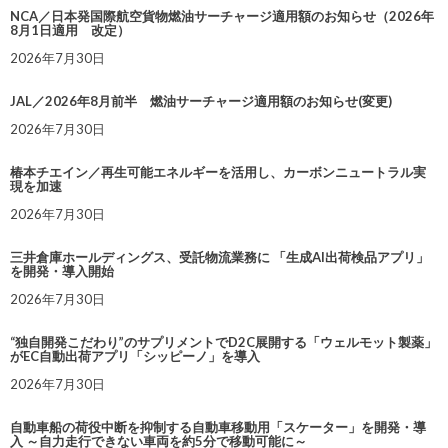
NCA／日本発国際航空貨物燃油サーチャージ適用額のお知らせ（2026年
8月1日適用 改定）
2026年7月30日
JAL／2026年8月前半 燃油サーチャージ適用額のお知らせ(変更)
2026年7月30日
椿本チエイン／再生可能エネルギーを活用し、カーボンニュートラル実
現を加速
2026年7月30日
三井倉庫ホールディングス、受託物流業務に 「生成AI出荷検品アプリ」
を開発・導入開始
2026年7月30日
“独自開発こだわり”のサプリメントでD2C展開する「ウェルモット製薬」
がEC自動出荷アプリ「シッピーノ」を導入
2026年7月30日
自動車船の荷役中断を抑制する自動車移動用「スケーター」を開発・導
入 ～自力走行できない車両を約5分で移動可能に～