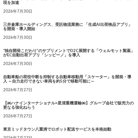
現を加速
2026年7月30日
三井倉庫ホールディングス、受託物流業務に 「生成AI出荷検品アプリ」
を開発・導入開始
2026年7月30日
“独自開発こだわり”のサプリメントでD2C展開する「ウェルモット製薬」
がEC自動出荷アプリ「シッピーノ」を導入
2026年7月30日
自動車船の荷役中断を抑制する自動車移動用「スケーター」を開発・導
入 ～自力走行できない車両を約5分で移動可能に～
2026年7月27日
【㈱ハナインターナショナル×星清重機運輸㈱】グループ会社で販売力の
更なる強化ねらう
2026年7月27日
東京ミッドタウン八重洲でロボット配送サービスを本格始動
2026年7月27日