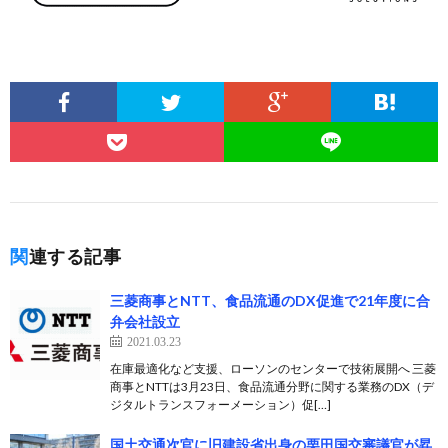
関連する記事
三菱商事とNTT、食品流通のDX促進で21年度に合
弁会社設立
2021.03.23
在庫最適化など支援、ローソンのセンターで技術展開へ 三菱
商事とNTTは3月23日、食品流通分野に関する業務のDX（デ
ジタルトランスフォーメーション）促[…]
国土交通次官に旧建設省出身の栗田国交審議官が昇