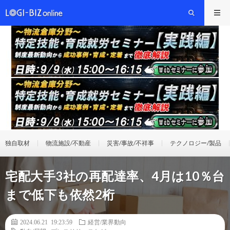
独自取材
物流施設/不動産
災害/事故/不祥事
テクノロジー/製品
宅配大手3社の再配達率、4月は10％台
まで低下も依然2桁
2024.06.21 19:23:59
経営/業界動向