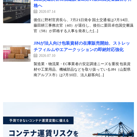
格へ
2020.07.14
後任に野村官房長ら、7月21日発令 国土交通省は7月14日、
藤田耕三事務次官（60）が退任し、後任に栗田卓也国交審議
官（58）が昇格する人事を発表した[…]
JINが法人向け包装資材の在庫販売開始、ストレッ
チフィルムやエアークッションの即納対応強化
2026.07.10
製造業・物流業・EC事業者の安定調達ニーズを重視 包装資
材や工業用品、機械部品などを取り扱っているJIN（山梨県
南アルプス市）は7月10日、法人顧客向[…]