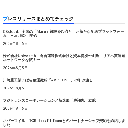
プレスリリースまとめてチェック
CBcloud、全国の「Marq」施設を起点とした新たな配送プラットフォー
ム「MarqGO」開始
2026年8月5日
株式会社Univearth、倉吉運送株式会社と資本提携〜山陰エリアへ実運送
ネットワークを拡大〜
2026年8月5日
川崎重工業／ばら積運搬船「ARISTOS II」の引き渡し
2026年8月5日
フジトランスコーポレーション／新造船「蓉翔丸」就航
2026年8月5日
ネバーマイル：TGR Haas F1 Teamとのパートナーシップ契約を締結しま
した