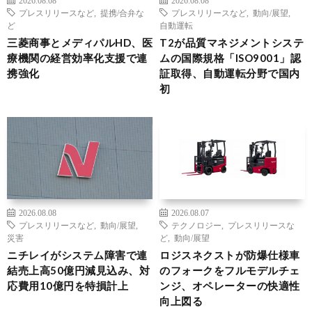
2026.08.08
2026.08.08
プレスリリースなど
,
提携/合弁な
プレスリリースなど
,
動向/展望
,
ど
自動運転
三菱商事とメディパルHD、医
T2が品質マネジメントシステ
療機関の経営効率化支援で連
ムの国際規格「ISO9001」認
携強化
証取得、自動運転分野で国内
初
2026.08.08
2026.08.07
プレスリリースなど
,
動向/展望
,
テクノロジー
,
プレスリリースな
災害
ど
,
動向/展望
ニチレイがシステム障害で連
ロジスネクストが防爆仕様車
結売上高50億円減見込み、対
のフォークをフルモデルチェ
応費用10億円を特損計上
ンジ、オペレーターの快適性
向上図る