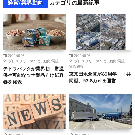
経営/業界動向
カテゴリの最新記事
2026.08.08
2026.08.08
プレスリリースなど
,
動向/展望
プレスリリースなど
,
動向/展望
,
物流施設
テトラパックが業界初、常温
東京団地倉庫が60周年、「共
保存可能なツナ製品向け紙容
同型」53.8万㎡を運営
器を発表