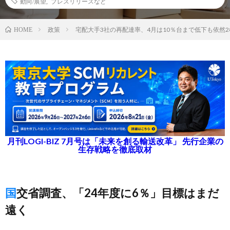
動向/展望
,
プレスリリースなど
政策
宅配大手3社の再配達率、4月は10％台まで低下も依然2
HOME
月刊LOGI-BIZ 7月号は「未来を創る輸送改革」 先行企業の
生存戦略を徹底取材
国交省調査、「24年度に6％」目標はまだ
遠く