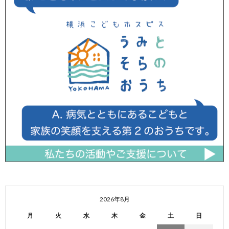
2026年8月
月
火
水
木
金
土
日