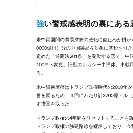
強い警戒感表明の裏にある
米中両国間の貿易摩擦の激化に歯止めが掛から
8000億円）分の中国製品を対象に関税を引
定めた「通商法301条」を発動する形で、中
100％へ変更。旧型のレガシー半導体、車
る。
米中貿易摩擦はトランプ政権時代の2018年
善を図るため、４回にわたり計3700億ドル（
す措置を取った。
トランプ政権の4年間をリセットすることを
トランプ政権の強硬路線を継承しており、今