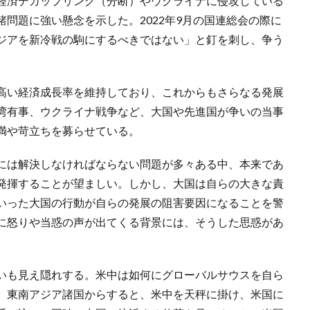
経済デカップリング（分断）やウクライナに侵攻している
問題に強い懸念を示した。2022年9月の国連総会の際に
ジアを新冷戦の駒にするべきではない」と釘を刺し、争う
高い経済成長率を維持しており、これからもさらなる発展
湾有事、ウクライナ戦争など、大国や先進国が争いの当事
満や苛立ちを募らせている。
には解決しなければならない問題が多々ある中、本来であ
発揮することが望ましい。しかし、大国は自らの大きな責
いった大国の行動が自らの発展の阻害要因になることを警
に怒りや当惑の声が出てくる背景には、そうした思惑があ
いも見え隠れする。米中は如何にグローバルサウスを自ら
、東南アジア諸国からすると、米中を天秤に掛け、米国に