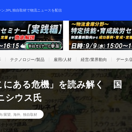
ーン,3PL,独自取材で物流ニュースを配信
事
テクノロジー/製品
雇用/人材
経営/業界動向
データ/
こにある危機」を読み解く 国
ニシウス氏
向/展望
,
海外
,
独自取材