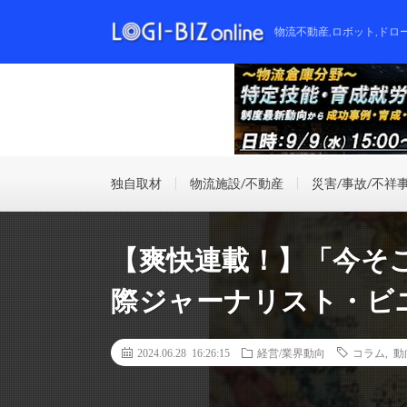
物流不動産,ロボット,ドロ
独自取材
物流施設/不動産
災害/事故/不祥
【爽快連載！】「今そ
際ジャーナリスト・ビ
2024.06.28 16:26:15
経営/業界動向
コラム
,
動