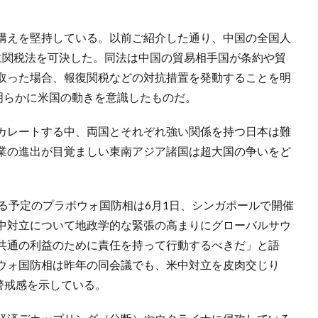
構えを堅持している。以前ご紹介した通り、中国の全国人
に関税法を可決した。同法は中国の貿易相手国が条約や貿
取った場合、報復関税などの対抗措置を発動することを明
明らかに米国の動きを意識したものだ。
カレートする中、両国とそれぞれ強い関係を持つ日本は難
業の進出が目覚ましい東南アジア諸国は超大国の争いをど
る予定のプラボウォ国防相は6月1日、シンガポールで開催
中対立について地政学的な緊張の高まりにグローバルサウ
共通の利益のために責任を持って行動するべきだ」と語
ウォ国防相は昨年の同会議でも、米中対立を皮肉交じり
警戒感を示している。