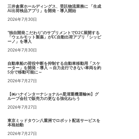
三井倉庫ホールディングス、受託物流業務に 「生成
AI出荷検品アプリ」を開発・導入開始
2026年7月30日
“独自開発こだわり”のサプリメントでD2C展開する
「ウェルモット製薬」がEC自動出荷アプリ「シッピ
ーノ」を導入
2026年7月30日
自動車船の荷役中断を抑制する自動車移動用「スケ
ーター」を開発・導入 ～自力走行できない車両を約
5分で移動可能に～
2026年7月27日
【㈱ハナインターナショナル×星清重機運輸㈱】グ
ループ会社で販売力の更なる強化ねらう
2026年7月27日
東京ミッドタウン八重洲でロボット配送サービスを
本格始動
2026年7月27日