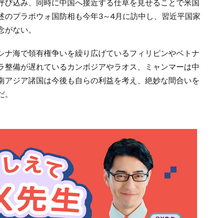
呼び込み、同時に中国へ接近する仕草を見せることで米国
述のプラボウォ国防相も今年3～4月に訪中し、習近平国家
念がない。
シナ海で領有権争いを繰り広げているフィリピンやベトナ
ラ整備が遅れているカンボジアやラオス、ミャンマーは中
南アジア諸国は今後も自らの利益を考え、絶妙な間合いを
だ。