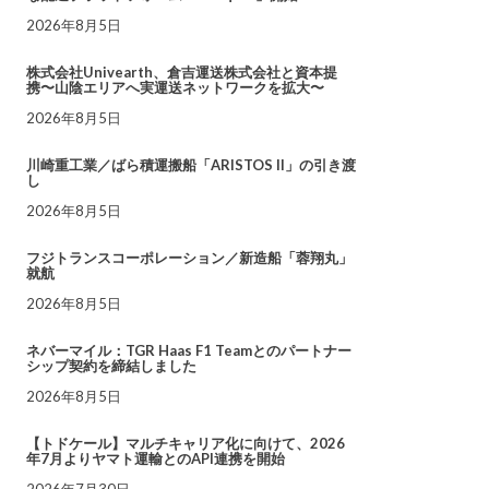
2026年8月5日
株式会社Univearth、倉吉運送株式会社と資本提
携〜山陰エリアへ実運送ネットワークを拡大〜
2026年8月5日
川崎重工業／ばら積運搬船「ARISTOS II」の引き渡
し
2026年8月5日
フジトランスコーポレーション／新造船「蓉翔丸」
就航
2026年8月5日
ネバーマイル：TGR Haas F1 Teamとのパートナー
シップ契約を締結しました
2026年8月5日
【トドケール】マルチキャリア化に向けて、2026
年7月よりヤマト運輸とのAPI連携を開始
2026年7月30日