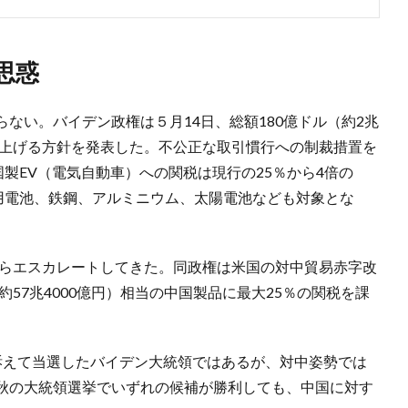
思惑
ない。バイデン政権は５月14日、総額180億ドル（約2兆
き上げる方針を発表した。不公正な取引慣行への制裁措置を
国製EV（電気自動車）への関税は現行の25％から4倍の
載用電池、鉄鋼、アルミニウム、太陽電池なども対象とな
からエスカレートしてきた。同政権は米国の対中貿易赤字改
約57兆4000億円）相当の中国製品に最大25％の関税を課
訴えて当選したバイデン大統領ではあるが、対中姿勢では
秋の大統領選挙でいずれの候補が勝利しても、中国に対す