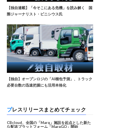
【独自連載】「今そこにある危機」を読み解く 国
際ジャーナリスト・ビニシウス氏
【独自】オープンロジの「AI梱包予測」、トラック
必要台数の迅速把握にも活用本格化
プレスリリースまとめてチェック
CBcloud、全国の「Marq」施設を起点とした新た
な配送プラットフォーム「MarqGO」開始