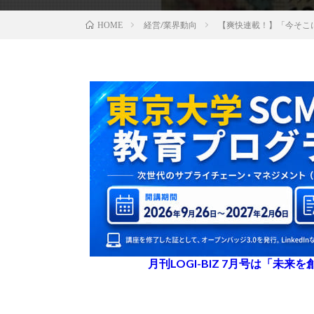
経営/業界動向
【爽快連載！】「今そこ
HOME
月刊LOGI-BIZ 7月号は「未