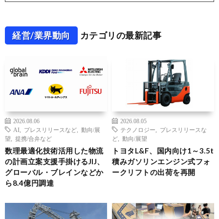
経営/業界動向
カテゴリの最新記事
2026.08.06
2026.08.05
AI
,
プレスリリースなど
,
動向/展
テクノロジー
,
プレスリリースな
望
,
提携/合弁など
ど
,
動向/展望
数理最適化技術活用した物流
トヨタL&F、国内向け1～3.5t
の計画立案支援手掛けるJIJ、
積みガソリンエンジン式フォ
グローバル・ブレインなどか
ークリフトの出荷を再開
ら8.4億円調達