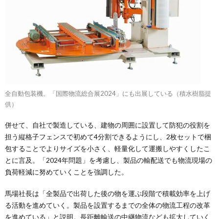
全自動包装機。「国際物流総合展2024」にも出展している（積水樹脂提
供）
併せて、自社で製造している、建物の周囲に設置して防犯の役割を
担う縦格子フェンスで初めて4分割できるようにし、2枚セットで梱
包することでよりサイズを小さく、軽量化して運搬しやすくしたこ
とに言及。「2024年問題」を考慮し、製品の輸配送でも物流現場の
負荷軽減に努めていくことを強調した。
馬場社長は「全製品で出荷した後の物を運ぶ段階で積載効率を上げ
る活動を進めていく。製品を設置するまでの全体の物流工程の改革
を進めている」と説明。長距離輸送の中継物流なども拡大していく