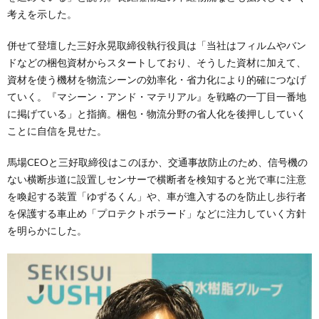
考えを示した。
併せて登壇した三好永晃取締役執行役員は「当社はフィルムやバン
ドなどの梱包資材からスタートしており、そうした資材に加えて、
資材を使う機材を物流シーンの効率化・省力化により的確につなげ
ていく。『マシーン・アンド・マテリアル』を戦略の一丁目一番地
に掲げている」と指摘。梱包・物流分野の省人化を後押ししていく
ことに自信を見せた。
馬場CEOと三好取締役はこのほか、交通事故防止のため、信号機の
ない横断歩道に設置しセンサーで横断者を検知すると光で車に注意
を喚起する装置「ゆずるくん」や、車が進入するのを防止し歩行者
を保護する車止め「プロテクトボラード」などに注力していく方針
を明らかにした。