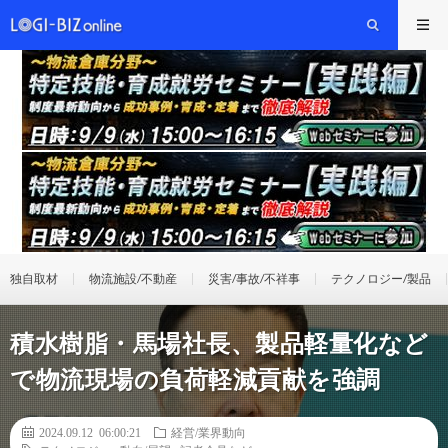
独自取材
物流施設/不動産
災害/事故/不祥事
テクノロジー/製品
積水樹脂・馬場社長、製品軽量化など
で物流現場の負荷軽減貢献を強調
2024.09.12 06:00:21
経営/業界動向