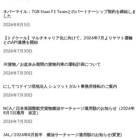
ネバーマイル：TGR Haas F1 Teamとのパートナーシップ契約を締結しま
した
2026年8月5日
【トドケール】マルチキャリア化に向けて、2026年7月よりヤマト運輸
とのAPI連携を開始
2026年7月30日
JR貨物／お盆休み期間の貨物列車の運転計画について
2026年7月30日
にしてつドイツ現地法人 シュツットガルト事務所移転のご案内
2026年7月30日
NCA／日本発国際航空貨物燃油サーチャージ適用額のお知らせ（2026年
8月1日適用 改定）
2026年7月30日
JAL／2026年8月前半 燃油サーチャージ適用額のお知らせ(変更)