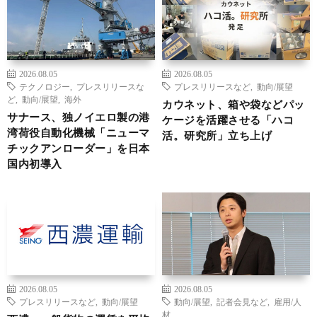
2026.08.05
2026.08.05
テクノロジー
,
プレスリリースな
プレスリリースなど
,
動向/展望
ど
,
動向/展望
,
海外
カウネット、箱や袋などパッ
サナース、独ノイエロ製の港
ケージを活躍させる「ハコ
湾荷役自動化機械「ニューマ
活。研究所」立ち上げ
チックアンローダー」を日本
国内初導入
2026.08.05
2026.08.05
プレスリリースなど
,
動向/展望
動向/展望
,
記者会見など
,
雇用/人
材