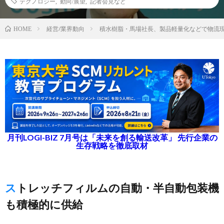
テクノロジー
,
動向/展望
,
記者会見など
経営/業界動向
積水樹脂・馬場社長、製品軽量化などで物流
HOME
月刊LOGI-BIZ 7月号は「未来を創る輸送改革」 先行企業の
生存戦略を徹底取材
ストレッチフィルムの自動・半自動包装機
も積極的に供給