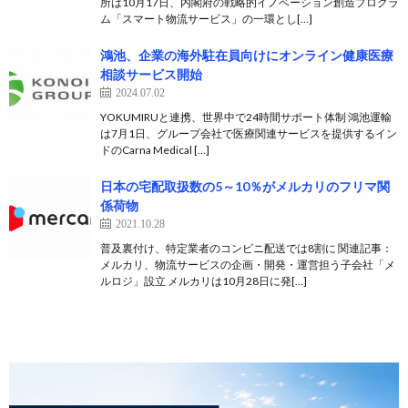
所は10月17日、内閣府の戦略的イノベーション創造プログラ
ム「スマート物流サービス」の一環とし[…]
鴻池、企業の海外駐在員向けにオンライン健康医療
相談サービス開始
2024.07.02
YOKUMIRUと連携、世界中で24時間サポート体制 鴻池運輸
は7月1日、グループ会社で医療関連サービスを提供するイン
ドのCarna Medical […]
日本の宅配取扱数の5～10％がメルカリのフリマ関
係荷物
2021.10.28
普及裏付け、特定業者のコンビニ配送では8割に 関連記事：
メルカリ、物流サービスの企画・開発・運営担う子会社「メ
ルロジ」設立 メルカリは10月28日に発[…]