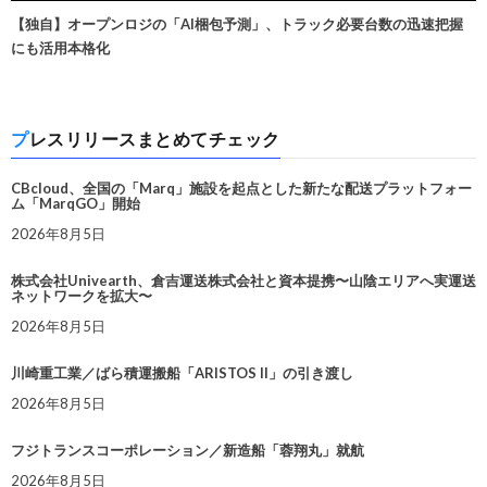
【独自】オープンロジの「AI梱包予測」、トラック必要台数の迅速把握
にも活用本格化
プレスリリースまとめてチェック
CBcloud、全国の「Marq」施設を起点とした新たな配送プラットフォー
ム「MarqGO」開始
2026年8月5日
株式会社Univearth、倉吉運送株式会社と資本提携〜山陰エリアへ実運送
ネットワークを拡大〜
2026年8月5日
川崎重工業／ばら積運搬船「ARISTOS II」の引き渡し
2026年8月5日
フジトランスコーポレーション／新造船「蓉翔丸」就航
2026年8月5日