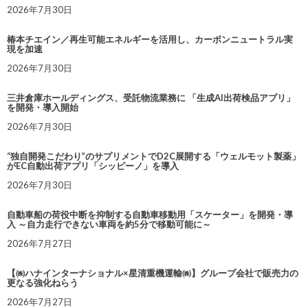
2026年7月30日
椿本チエイン／再生可能エネルギーを活用し、カーボンニュートラル実
現を加速
2026年7月30日
三井倉庫ホールディングス、受託物流業務に 「生成AI出荷検品アプリ」
を開発・導入開始
2026年7月30日
“独自開発こだわり”のサプリメントでD2C展開する「ウェルモット製薬」
がEC自動出荷アプリ「シッピーノ」を導入
2026年7月30日
自動車船の荷役中断を抑制する自動車移動用「スケーター」を開発・導
入 ～自力走行できない車両を約5分で移動可能に～
2026年7月27日
【㈱ハナインターナショナル×星清重機運輸㈱】グループ会社で販売力の
更なる強化ねらう
2026年7月27日