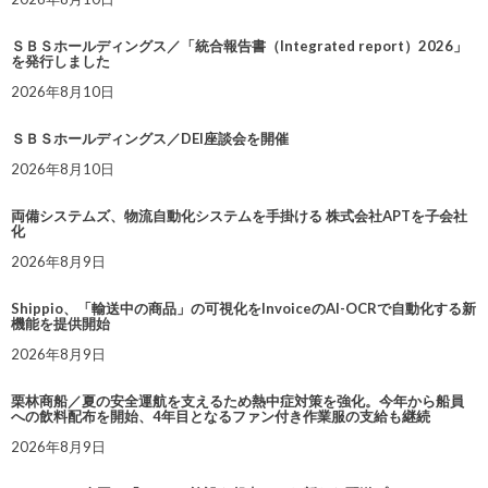
ＳＢＳホールディングス／「統合報告書（Integrated report）2026」
を発行しました
2026年8月10日
ＳＢＳホールディングス／DEI座談会を開催
2026年8月10日
両備システムズ、物流自動化システムを手掛ける 株式会社APTを子会社
化
2026年8月9日
Shippio、「輸送中の商品」の可視化をInvoiceのAI-OCRで自動化する新
機能を提供開始
2026年8月9日
栗林商船／夏の安全運航を支えるため熱中症対策を強化。今年から船員
への飲料配布を開始、4年目となるファン付き作業服の支給も継続
2026年8月9日