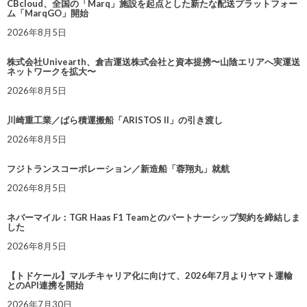
CBcloud、全国の「Marq」施設を起点とした新たな配送プラットフォー
ム「MarqGO」開始
2026年8月5日
株式会社Univearth、倉吉運送株式会社と資本提携〜山陰エリアへ実運送
ネットワークを拡大〜
2026年8月5日
川崎重工業／ばら積運搬船「ARISTOS II」の引き渡し
2026年8月5日
フジトランスコーポレーション／新造船「蓉翔丸」就航
2026年8月5日
ネバーマイル：TGR Haas F1 Teamとのパートナーシップ契約を締結しま
した
2026年8月5日
【トドケール】マルチキャリア化に向けて、2026年7月よりヤマト運輸
とのAPI連携を開始
2026年7月30日