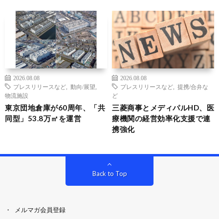
2026.08.08
2026.08.08
プレスリリースなど
,
動向/展望
,
プレスリリースなど
,
提携/合弁な
物流施設
ど
東京団地倉庫が60周年、「共
三菱商事とメディパルHD、医
同型」53.8万㎡を運営
療機関の経営効率化支援で連
携強化
Back to Top
メルマガ会員登録