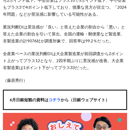
ら2ポイント低下。中堅企業はプラス10で5ポイント低下、中小企業
もプラス3で4ポイント低下しており、慎重な見方が目立つ。「2024
年問題」などが景況感に影響している可能性がある。
業況判断DIは景況感が「良い」と答えた企業の割合から「悪い」と
答えた企業の割合を引いて算出。全国の運輸・郵便業など製造業、
非製造業の計9076社が調査対象で、回答率は99.2％だった。
全産業ベースの業況判断DIは大企業製造業が前回調査から2ポイン
ト上がってプラス12となり、2四半期ぶりに景況感が改善。大企業
非製造業は1ポイント下がってプラス33だった。
（藤原秀行）
6月日銀短観の資料は
コチラ
から（日銀ウェブサイト）