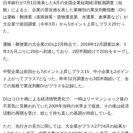
日本銀行が7月1日発表した6月の全国企業短期経済観測調査（短
観）によると、企業の景況感を表した業種別の業況判断指数（DI）
は運輸・郵便業（道路旅客・貨物運送業、水運業、倉庫業など）が
大企業で前回調査（今年3月）から5ポイント上昇しプラス29だっ
た。
運輸・郵便業の大企業のDIは3月時点で、2018年12月調査以来、5
年3カ月ぶりに20台へ到達しており、2四半期続けて20台をキープし
た。
中堅企業は前回から7ポイント上昇しプラス15、中小企業も2ポイン
ト上がってプラス7となった。昨年12月調査から3四半期続いて、全
ての規模で業況判断DIがプラスを記録した。
DIはコロナ禍による経済情勢悪化で、一時はリーマンショック後の
不景気に見舞われていた2009年当時の水準まで低迷。その後は経済
活動の再開を受け、総じて持ち直しの基調が持続している。
ただ、先行きの見方に関しては、大企業がプラス27で6月の結果か