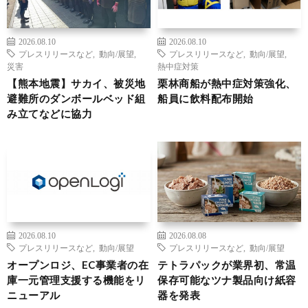
2026.08.10
2026.08.10
プレスリリースなど
,
動向/展望
,
プレスリリースなど
,
動向/展望
,
災害
熱中症対策
【熊本地震】サカイ、被災地
栗林商船が熱中症対策強化、
避難所のダンボールベッド組
船員に飲料配布開始
み立てなどに協力
2026.08.10
2026.08.08
プレスリリースなど
,
動向/展望
プレスリリースなど
,
動向/展望
オープンロジ、EC事業者の在
テトラパックが業界初、常温
庫一元管理支援する機能をリ
保存可能なツナ製品向け紙容
ニューアル
器を発表