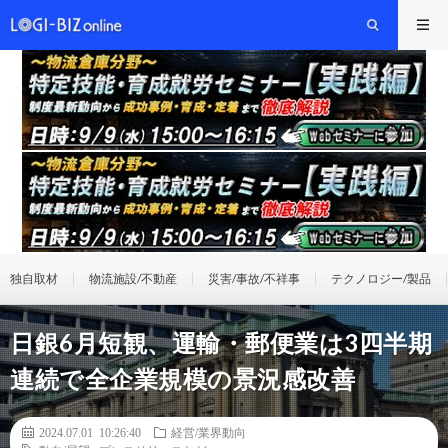
独自取材
物流施設/不動産
災害/事故/不祥事
テクノロジー/製品
日銀6月短観、運輸・郵便業は3四半期
連続で全企業規模の景況感改善
2024.07.01 10:26:40
経営/業界動向