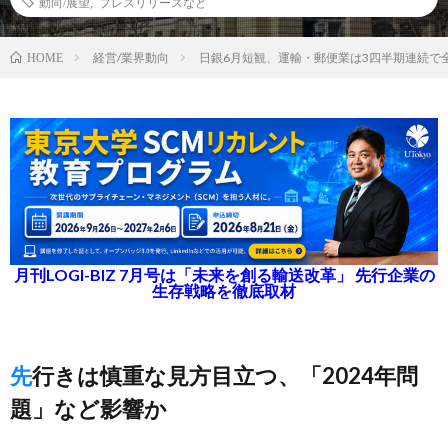
動向/展望
,
プレスリリースなど
経営/業界動向
日銀6月短観、運輸・郵便業は3四半期連続で
HOME
月刊LOGI-BIZ 7月号は「未来を創る輸送改革」 先行企業の
生存戦略を徹底取材
先行きは慎重な見方目立つ、「2024年問
題」など影響か