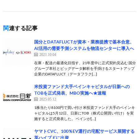
関連する記事
国分とDATAFLUCTが資本・業務提携で基本合意、
AI活用の需要予測システムを物流センターに導入へ
2021.10.04
在庫・配送の最適化目指す、21年度中に正式契約見込む 国分
グループ本社とビッグデータ解析を手掛けるスタートアップ
企業のDATAFLUCT（データフラク[…]
米投資ファンド大手ベインキャピタルが日新への
TOBを正式発表、MBO実施へ★速報
2025.05.12
1株当たり8100円で買い付け 米投資ファンド大手のベインキ
ャピタルは5月12日、日新にTOB（株式公開買い付け）を実
施すると正式発表した。 ベインが[…]
ヤマトCVC、100％EV運行の宅配サービス展開する
英ハイブドに出資