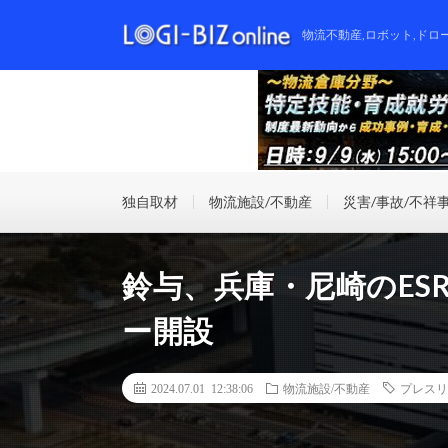
物流不動産,ロボット,ドロ
独自取材
物流施設/不動産
災害/事故/不祥
鈴与、兵庫・尼崎のES
ー開設
2024.07.01 12:38:06
物流施設/不動産
プレスリ