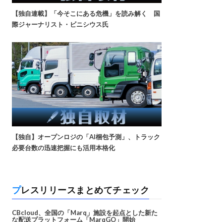
【独自連載】「今そこにある危機」を読み解く 国
際ジャーナリスト・ビニシウス氏
【独自】オープンロジの「AI梱包予測」、トラック
必要台数の迅速把握にも活用本格化
プレスリリースまとめてチェック
CBcloud、全国の「Marq」施設を起点とした新た
な配送プラットフォーム「MarqGO」開始