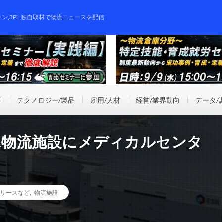
ーン,3PL,独自取材で物流ニュースを配信
事
テクノロジー/製品
雇用/人材
経営/業界動向
データ/
R物流施設にメディカルセンタ
リースなど
,
物流施設