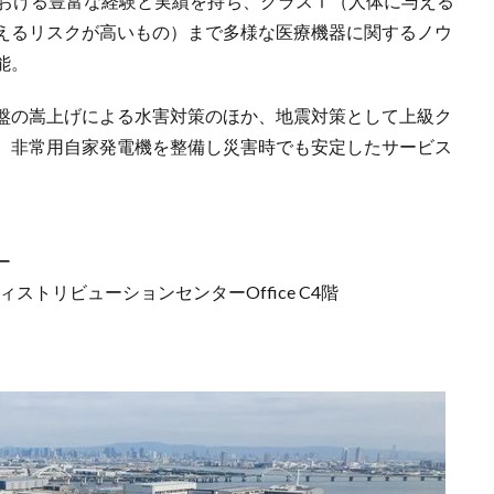
における豊富な経験と実績を持ち、クラスⅠ（人体に与える
えるリスクが高いもの）まで多様な医療機器に関するノウ
能。
地盤の嵩上げによる水害対策のほか、地震対策として上級ク
、非常用自家発電機を整備し災害時でも安定したサービス
ー
ィストリビューションセンターOffice C4階