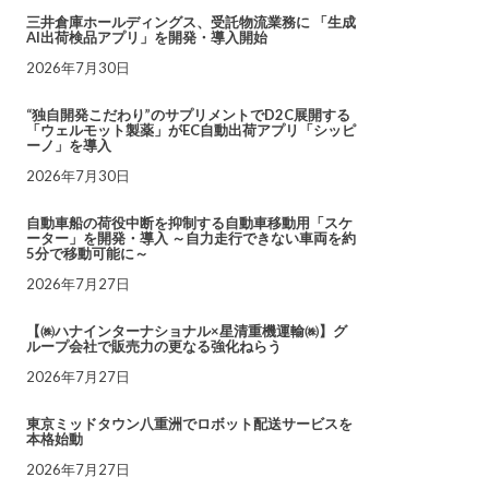
三井倉庫ホールディングス、受託物流業務に 「生成
AI出荷検品アプリ」を開発・導入開始
2026年7月30日
“独自開発こだわり”のサプリメントでD2C展開する
「ウェルモット製薬」がEC自動出荷アプリ「シッピ
ーノ」を導入
2026年7月30日
自動車船の荷役中断を抑制する自動車移動用「スケ
ーター」を開発・導入 ～自力走行できない車両を約
5分で移動可能に～
2026年7月27日
【㈱ハナインターナショナル×星清重機運輸㈱】グ
ループ会社で販売力の更なる強化ねらう
2026年7月27日
東京ミッドタウン八重洲でロボット配送サービスを
本格始動
2026年7月27日