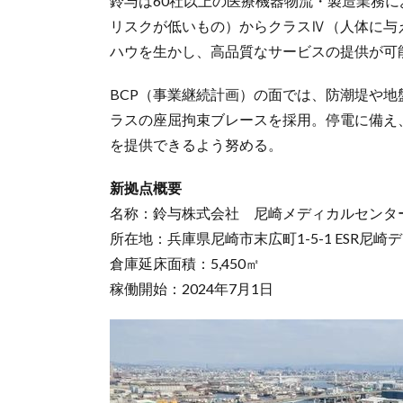
鈴与は60社以上の医療機器物流・製造業務
リスクが低いもの）からクラスⅣ（人体に与
ハウを生かし、高品質なサービスの提供が可
BCP（事業継続計画）の面では、防潮堤や
ラスの座屈拘束ブレースを採用。停電に備え
を提供できるよう努める。
新拠点概要
名称：鈴与株式会社 尼崎メディカルセンタ
所在地：兵庫県尼崎市末広町1-5-1 ESR尼崎デ
倉庫延床面積：5,450㎡
稼働開始：2024年7月1日