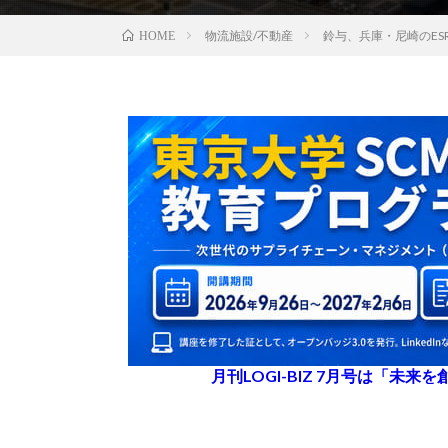
物流施設/不動産
鈴与、兵庫・尼崎のE
HOME
月刊LOGI-BIZ 7月号は「未