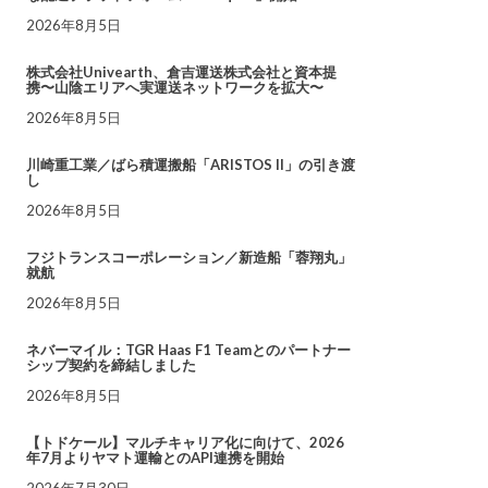
2026年8月5日
株式会社Univearth、倉吉運送株式会社と資本提
携〜山陰エリアへ実運送ネットワークを拡大〜
2026年8月5日
川崎重工業／ばら積運搬船「ARISTOS II」の引き渡
し
2026年8月5日
フジトランスコーポレーション／新造船「蓉翔丸」
就航
2026年8月5日
ネバーマイル：TGR Haas F1 Teamとのパートナー
シップ契約を締結しました
2026年8月5日
【トドケール】マルチキャリア化に向けて、2026
年7月よりヤマト運輸とのAPI連携を開始
2026年7月30日