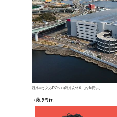
新拠点が入るESRの物流施設外観（鈴与提供）
（藤原秀行）