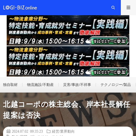
独自取材
物流施設/不動産
災害/事故/不祥事
テクノロジー/製品
北越コーポの株主総会、岸本社長解任
提案は否決
2024.07.02 09:35:23
経営/業界動向