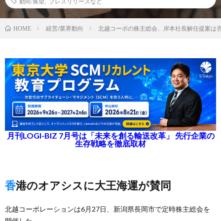
動向/展望
,
プレスリリースなど
経営/業界動向
北越コーポの株主総会、岸本社長解任提案は
HOME
月刊LOGI-BIZ 7月号は「未来を創る輸送改革」 先行企業の
生存戦略を徹底取材
香港のオアシスに大王海運が賛同
北越コーポレーションは6月27日、新潟県長岡市で定時株主総会を
開催した。