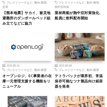
プレスリリースなど
,
動向/展望
,
プレスリリースなど
,
動向/展望
,
災害
熱中症対策
【熊本地震】サカイ、被災地
栗林商船が熱中症対策強化、
避難所のダンボールベッド組
船員に飲料配布開始
み立てなどに協力
2026.08.10
2026.08.08
プレスリリースなど
,
動向/展望
プレスリリースなど
,
動向/展望
オープンロジ、EC事業者の在
テトラパックが業界初、常温
庫一元管理支援する機能をリ
保存可能なツナ製品向け紙容
ニューアル
器を発表