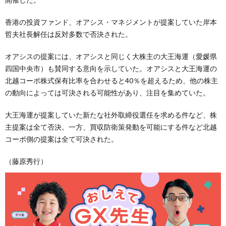
香港の投資ファンド、オアシス・マネジメントが提案していた岸本
哲夫社長解任は反対多数で否決された。
オアシスの提案には、オアシスと同じく大株主の大王海運（愛媛県
四国中央市）も賛同する意向を示していた。オアシスと大王海運の
北越コーポ株式保有比率を合わせると40％を超えるため、他の株主
の動向によっては可決される可能性があり、注目を集めていた。
大王海運が提案していた新たな社外取締役選任を求める件など、株
主提案は全て否決。一方、買収防衛策発動を可能にする件など北越
コーポ側の提案は全て可決された。
（藤原秀行）