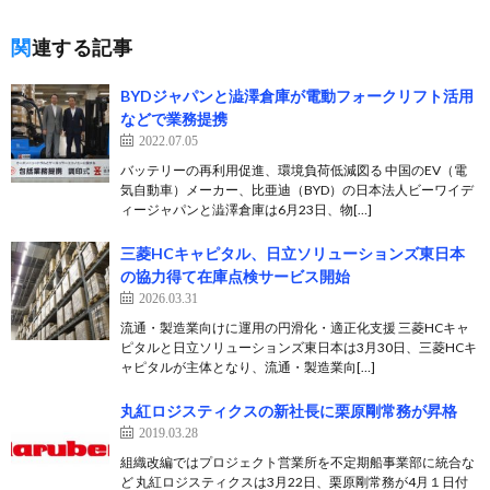
関連する記事
BYDジャパンと澁澤倉庫が電動フォークリフト活用
などで業務提携
2022.07.05
バッテリーの再利用促進、環境負荷低減図る 中国のEV（電
気自動車）メーカー、比亜迪（BYD）の日本法人ビーワイデ
ィージャパンと澁澤倉庫は6月23日、物[…]
三菱HCキャピタル、日立ソリューションズ東日本
の協力得て在庫点検サービス開始
2026.03.31
流通・製造業向けに運用の円滑化・適正化支援 三菱HCキャ
ピタルと日立ソリューションズ東日本は3月30日、三菱HCキ
ャピタルが主体となり、流通・製造業向[…]
丸紅ロジスティクスの新社長に栗原剛常務が昇格
2019.03.28
組織改編ではプロジェクト営業所を不定期船事業部に統合な
ど 丸紅ロジスティクスは3月22日、栗原剛常務が4月１日付