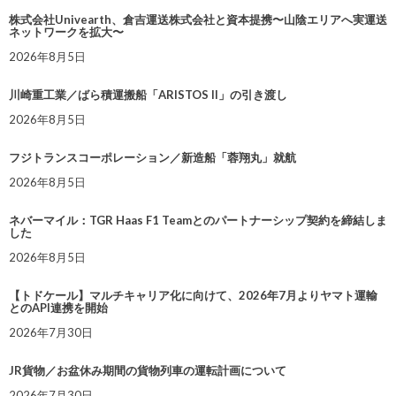
株式会社Univearth、倉吉運送株式会社と資本提携〜山陰エリアへ実運送
ネットワークを拡大〜
2026年8月5日
川崎重工業／ばら積運搬船「ARISTOS II」の引き渡し
2026年8月5日
フジトランスコーポレーション／新造船「蓉翔丸」就航
2026年8月5日
ネバーマイル：TGR Haas F1 Teamとのパートナーシップ契約を締結しま
した
2026年8月5日
【トドケール】マルチキャリア化に向けて、2026年7月よりヤマト運輸
とのAPI連携を開始
2026年7月30日
JR貨物／お盆休み期間の貨物列車の運転計画について
2026年7月30日