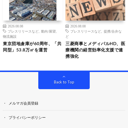
2026.08.08
2026.08.08
プレスリリースなど
,
動向/展望
,
プレスリリースなど
,
提携/合弁な
物流施設
ど
東京団地倉庫が60周年、「共
三菱商事とメディパルHD、医
同型」53.8万㎡を運営
療機関の経営効率化支援で連
携強化
Back to Top
メルマガ会員登録
プライバシーポリシー