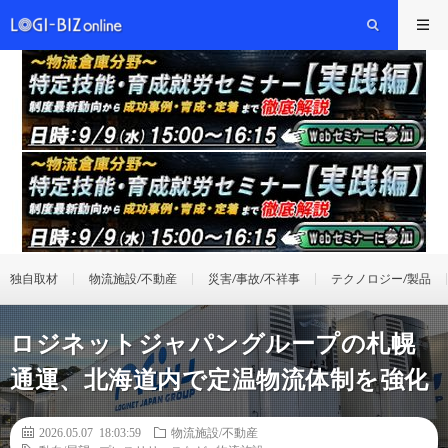
独自取材
物流施設/不動産
災害/事故/不祥事
テクノロジー/製品
ロジネットジャパングループの札幌
通運、北海道内で定温物流体制を強化
2026.05.07 18:03:59
物流施設/不動産