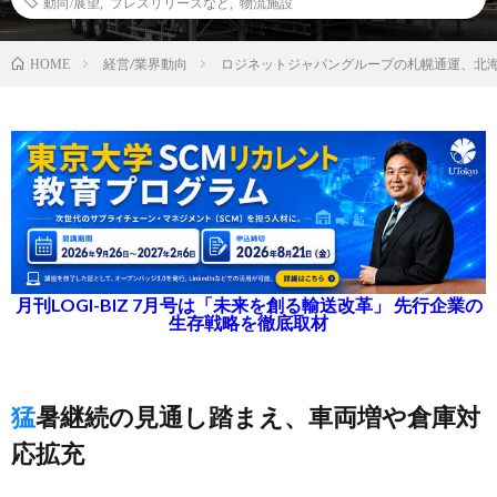
動向/展望
,
プレスリリースなど
,
物流施設
経営/業界動向
ロジネットジャパングループの札幌通運、北
HOME
月刊LOGI-BIZ 7月号は「未来を創る輸送改革」 先行企業の
生存戦略を徹底取材
猛暑継続の見通し踏まえ、車両増や倉庫対
応拡充