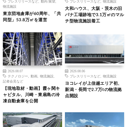
プレスリリースなど
,
動向/展望
,
プレスリリースなど
,
物流施設
物流施設
大和ハウス、大阪・茨木の旧
東京団地倉庫が60周年、「共
パナ工場跡地で3.1万㎡のマル
同型」53.8万㎡を運営
チ型物流施設着工
2026.08.07
2026.08.06
テクノロジー
,
動画
,
物流施設
,
プレスリリースなど
,
物流施設
記者会見など
ヨコレイが上信越エリア初、
【現地取材・動画】霞ヶ関キ
新潟・長岡で2.7万tの物流拠
ャピタル、川崎・東扇島の冷
点開設
凍自動倉庫を公開