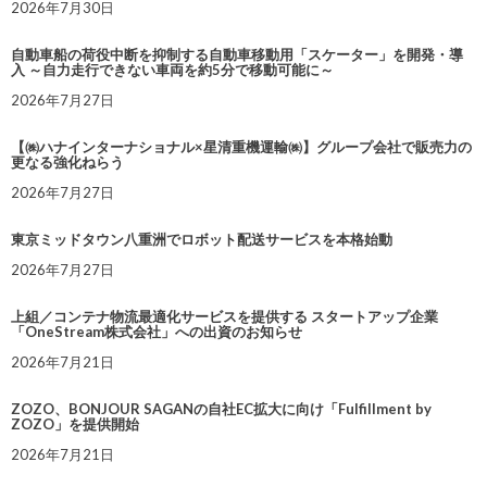
2026年7月30日
自動車船の荷役中断を抑制する自動車移動用「スケーター」を開発・導
入 ～自力走行できない車両を約5分で移動可能に～
2026年7月27日
【㈱ハナインターナショナル×星清重機運輸㈱】グループ会社で販売力の
更なる強化ねらう
2026年7月27日
東京ミッドタウン八重洲でロボット配送サービスを本格始動
2026年7月27日
上組／コンテナ物流最適化サービスを提供する スタートアップ企業
「OneStream株式会社」への出資のお知らせ
2026年7月21日
ZOZO、BONJOUR SAGANの自社EC拡大に向け「Fulfillment by
ZOZO」を提供開始
2026年7月21日