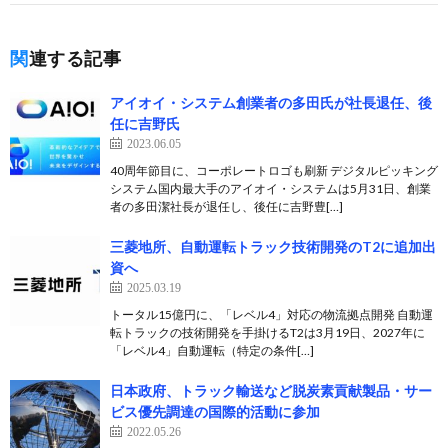
関連する記事
アイオイ・システム創業者の多田氏が社長退任、後
任に吉野氏
2023.06.05
40周年節目に、コーポレートロゴも刷新 デジタルピッキング
システム国内最大手のアイオイ・システムは5月31日、創業
者の多田潔社長が退任し、後任に吉野豊[…]
三菱地所、自動運転トラック技術開発のT2に追加出
資へ
2025.03.19
トータル15億円に、「レベル4」対応の物流拠点開発 自動運
転トラックの技術開発を手掛けるT2は3月19日、2027年に
「レベル4」自動運転（特定の条件[…]
日本政府、トラック輸送など脱炭素貢献製品・サー
ビス優先調達の国際的活動に参加
2022.05.26