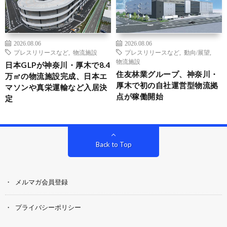
2026.08.06
2026.08.06
プレスリリースなど
,
物流施設
プレスリリースなど
,
動向/展望
,
物流施設
日本GLPが神奈川・厚木で8.4
住友林業グループ、神奈川・
万㎡の物流施設完成、日本エ
厚木で初の自社運営型物流拠
マソンや真栄運輸など入居決
点が稼働開始
定
Back to Top
メルマガ会員登録
プライバシーポリシー