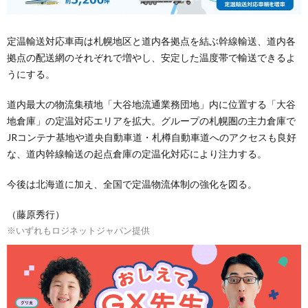
定温輸送対応車両は札幌地区と道内各拠点を結ぶ幹線輸送、道内各
拠点の配送網のそれぞれで増やし、安定した温度帯で輸送できるよ
うにする。
道内最大の物流集積地「大谷地流通業務団地」内に位置する「大谷
地倉庫」の定温対応エリアを拡大。グループの札幌圏の主力倉庫で
JRコンテナ基地や道央自動車道・札樽自動車道へのアクセスも良好
な、道内幹線輸送の起点倉庫の定温化対応により注力する。
今後は北海道に加え、全国で定温物流体制の強化を図る。
（藤原秀行）
※いずれもロジネットジャパン提供