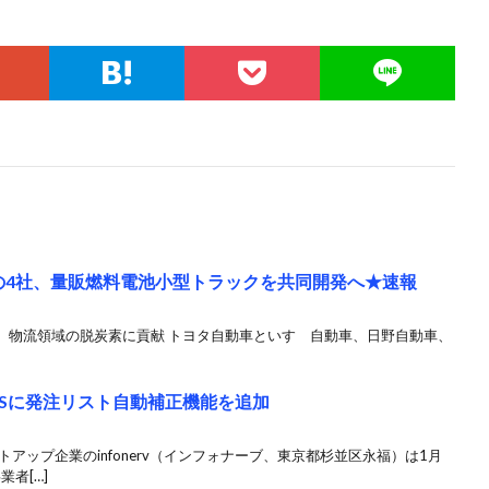
Tの4社、量販燃料電池小型トラックを共同開発へ★速報
、物流領域の脱炭素に貢献 トヨタ自動車といすゞ自動車、日野自動車、
 SaaSに発注リスト自動補正機能を追加
アップ企業のinfonerv（インフォナーブ、東京都杉並区永福）は1月
者[…]