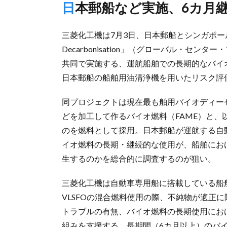
日本郵船など実施、6カ月
三菱化工機は7月3日、日本郵船とシンガポールの非営利団体
Decarbonisation」（グローバル・セ
共同で実施する、運航船舶での長期的なバイオ
日本郵船の船舶用油清浄機を用いたリスク評
同プロジェクトは現在最も舶用バイオディー
どを加工して作るバイオ燃料（FAME）と、以
のを燃料として採用。日本郵船が運航する自
イオ燃料の長期・継続的な使用が、船舶にお
生するのかを総合的に調査するのが狙い。
三菱化工機は自動車専用船に搭載している船
VLSFOの混合燃料使用の際、不純物が適正
トラブルの有無、バイオ燃料の長期使用にお
組みを支援する。長期間（6カ月以上）のバ