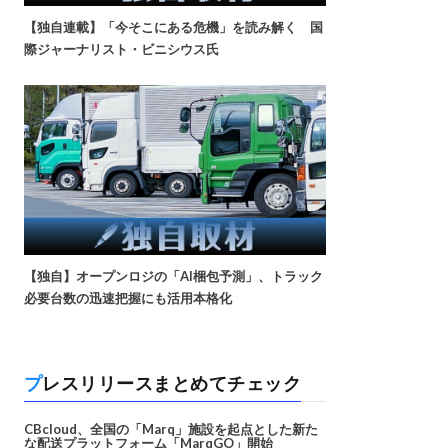
【独自連載】「今そこにある危機」を読み解く 国
際ジャーナリスト・ビニシウス氏
【独自】オープンロジの「AI梱包予測」、トラック
必要台数の迅速把握にも活用本格化
プレスリリースまとめてチェック
CBcloud、全国の「Marq」施設を起点とした新た
な配送プラットフォーム「MarqGO」開始