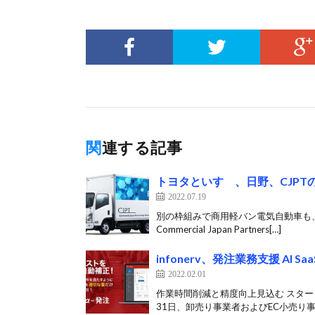
関連する記事
トヨタといすゞ、日野、CJP
2022.07.19
別の枠組みで商用軽バン電気自動車も
Commercial Japan Partners[…]
infonerv、発注業務支援 AI
2022.02.01
作業時間削減と精度向上見込む スタート
31日、卸売り事業者およびEC小売り事業