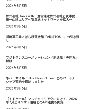
2026年8月5日
株式会社Univearth、倉吉運送株式会社と資本提
携〜山陰エリアへ実運送ネットワークを拡大〜
2026年8月5日
川崎重工業／ばら積運搬船「ARISTOS II」の引き渡
し
2026年8月5日
フジトランスコーポレーション／新造船「蓉翔丸」
就航
2026年8月5日
ネバーマイル：TGR Haas F1 Teamとのパートナー
シップ契約を締結しました
2026年8月5日
【トドケール】マルチキャリア化に向けて、2026
年7月よりヤマト運輸とのAPI連携を開始
2026年7月30日