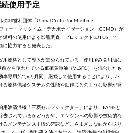
継続使用予定
「Global Centre for Maritime
ンター・フォー・マリタイム・デカボナイゼーション、GCMD）が
燃料の使用による影響調査「プロジェクトLOTUS」で、
価に協力すると発表した。
ゼル燃料として導入が進められている、使用済み食用油な
前から使われている低硫黄重油（VLSFO） を混合したも
動車専用船で6カ月間、継続して使用することにより、バ
ける燃料供給システムの性能や動作にどのような影響が発
舶用油清浄機「三菱セルフジェクター」により、FAMEと
に除去されているかどうかや、エンジンへの影響や技術的な
けるメンテナンス手段の確認など、さまざまな面から取り
イオディーゼル燃料導入時における、油清浄機の信頼性向