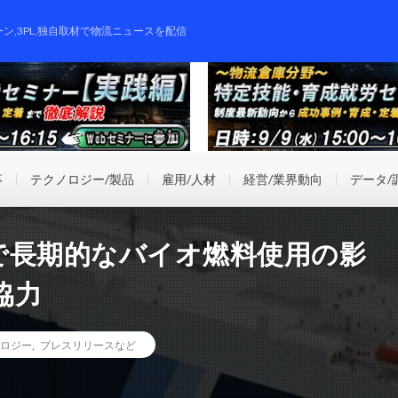
ーン,3PL,独自取材で物流ニュースを配信
事
テクノロジー/製品
雇用/人材
経営/業界動向
データ/
で長期的なバイオ燃料使用の影
協力
ロジー
,
プレスリリースなど