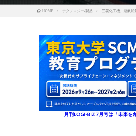
テクノロジー/製品
三菱化工機、運航船
HOME
月刊LOGI-BIZ 7月号は「未