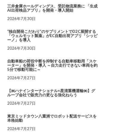
三井倉庫ホールディングス、受託物流業務に 「生成
AI出荷検品アプリ」を開発・導入開始
2026年7月30日
“独自開発こだわり”のサプリメントでD2C展開する
「ウェルモット製薬」がEC自動出荷アプリ「シッピ
ーノ」を導入
2026年7月30日
自動車船の荷役中断を抑制する自動車移動用「スケ
ーター」を開発・導入 ～自力走行できない車両を約
5分で移動可能に～
2026年7月27日
【㈱ハナインターナショナル×星清重機運輸㈱】グ
ループ会社で販売力の更なる強化ねらう
2026年7月27日
東京ミッドタウン八重洲でロボット配送サービスを
本格始動
2026年7月27日