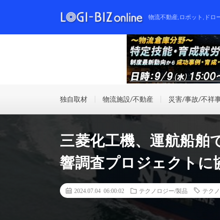
物流不動産,ロボット,ドロ
独自取材
物流施設/不動産
災害/事故/不祥
三菱化工機、運航船舶
響調査プロジェクトに
2024.07.04 06:00:02
テクノロジー/製品
テクノ