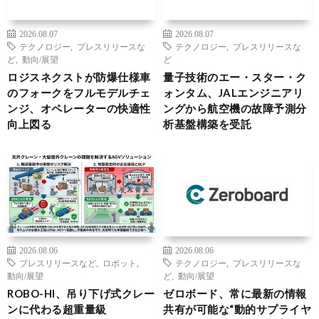
2026.08.07
2026.08.07
テクノロジー
,
プレスリリースな
テクノロジー
,
プレスリリースな
ど
,
動向/展望
ど
ロジスネクストが防爆仕様車
量子技術のエー・スター・ク
のフォークをフルモデルチェ
ォンタム、JALエンジニアリ
ンジ、オペレーターの快適性
ングから航空機の故障予測分
向上図る
析基盤構築を受託
2026.08.06
2026.08.06
プレスリリースなど
,
ロボット
,
テクノロジー
,
プレスリリースな
動向/展望
ど
,
動向/展望
ROBO-HI、吊り下げ式クレー
ゼロボード、常に最新の情報
ンに代わる超重量級
共有が可能な“動的サプライヤ