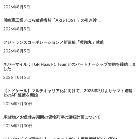
2026年8月5日
川崎重工業／ばら積運搬船「ARISTOS II」の引き渡し
2026年8月5日
フジトランスコーポレーション／新造船「蓉翔丸」就航
2026年8月5日
ネバーマイル：TGR Haas F1 Teamとのパートナーシップ契約を締結しま
した
2026年8月5日
【トドケール】マルチキャリア化に向けて、2026年7月よりヤマト運輸
とのAPI連携を開始
2026年7月30日
JR貨物／お盆休み期間の貨物列車の運転計画について
2026年7月30日
にしてつドイツ現地法人 シュツットガルト事務所移転のご案内