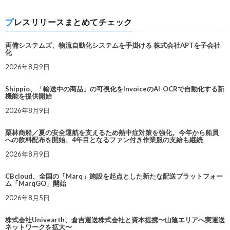
プレスリリースまとめてチェック
両備システムズ、物流自動化システムを手掛ける 株式会社APTを子会社
化
2026年8月9日
Shippio、「輸送中の商品」の可視化をInvoiceのAI-OCRで自動化する新
機能を提供開始
2026年8月9日
栗林商船／夏の安全運航を支えるため熱中症対策を強化。今年から船員
への飲料配布を開始、4年目となるファン付き作業服の支給も継続
2026年8月9日
CBcloud、全国の「Marq」施設を起点とした新たな配送プラットフォー
ム「MarqGO」開始
2026年8月5日
株式会社Univearth、倉吉運送株式会社と資本提携〜山陰エリアへ実運送
ネットワークを拡大〜