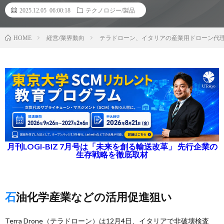
2025.12.05 06:00:18
テクノロジー/製品
経営/業界動向
テラドローン、イタリアの産業用ドローン代
HOME
月刊LOGI-BIZ 7月号は「未来を創る輸送改革」 先行企業の
生存戦略を徹底取材
石油化学産業などの活用促進狙い
Terra Drone（テラドローン）は12月4日、イタリアで非破壊検査