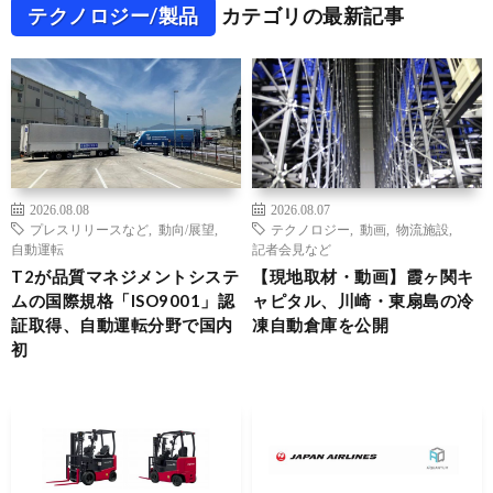
テクノロジー/製品
カテゴリの最新記事
2026.08.08
2026.08.07
プレスリリースなど
,
動向/展望
,
テクノロジー
,
動画
,
物流施設
,
自動運転
記者会見など
T2が品質マネジメントシステ
【現地取材・動画】霞ヶ関キ
ムの国際規格「ISO9001」認
ャピタル、川崎・東扇島の冷
証取得、自動運転分野で国内
凍自動倉庫を公開
初