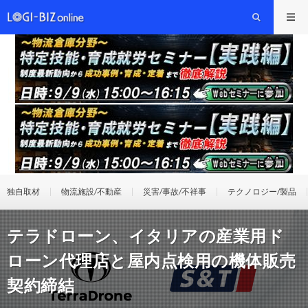
独自取材
物流施設/不動産
災害/事故/不祥事
テクノロジー/製品
テラドローン、イタリアの産業用ド
ローン代理店と屋内点検用の機体販売
契約締結