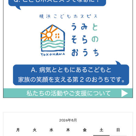
2026年8月
月
火
水
木
金
土
日