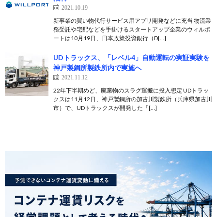
2021.10.19
新事業の買い物代行サービス用アプリ開発などに充当 物流業
務受託や宅配などを手掛けるスタートアップ企業のウィルポ
ートは10月19日、日本政策投資銀行（D[…]
UDトラックス、「レベル4」自動運転の実証実験を
神戸製鋼所製鉄所内で実施へ
2021.11.12
22年下半期めど、廃棄物のスラグ運搬に投入想定 UDトラッ
クスは11月12日、神戸製鋼所の加古川製鉄所（兵庫県加古川
市）で、UDトラックスが開発した「[…]