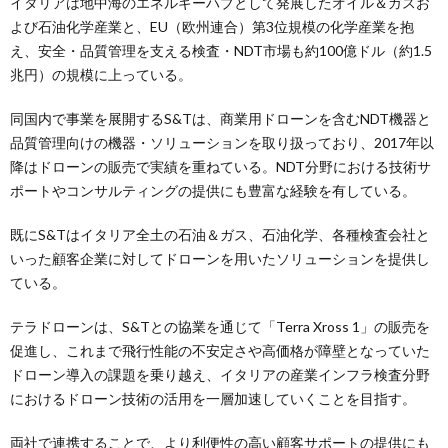
イタリアは地中海のエネルギーハブとして発展したオイル＆ガスお
よび石油化学産業と、EU（欧州連合）第3位規模の化学産業を抱
え、安全・品質管理を支える検査・NDT市場も約100億ドル（約1.5
兆円）の規模に上っている。
同国内で事業を展開するS&Tは、商業用ドローンを含むNDT機器と
品質管理向けの機器・ソリューションを取り扱っており、2017年以
降はドローンの販売で実績を重ねている。NDT分野における技術サ
ポートやコンサルティングの提供にも豊富な経験を有している。
既にS&Tはイタリア全土の石油＆ガス、石油化学、各種検査会社と
いった顧客企業に対してドローンを用いたソリューションを提供し
ている。
テラドローンは、S&Tとの協業を通じて「Terra Xross 1」の販売を
促進し、これまで飛行性能の不安定さや高価格が障壁となっていた
ドローン導入の課題を乗り越え、イタリアの産業インフラ検査分野
におけるドローン技術の活用を一層加速していくことを目指す。
両社で連携することで、より利便性の高い顧客サポートの提供にも