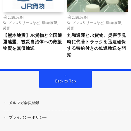
2026.08.04
2026.08.04
プレスリリースなど
,
動向/展望
,
プレスリリースなど
,
動向/展望
,
災害
災害
【熊本地震】JR貨物と全国通
丸和通運とJR貨物、災害予見
運連盟、被災自治体への救援
時に代替トラックを迅速確保
物資を無償輸送
する特約付きの鉄道輸送を開
始
Back to Top
メルマガ会員登録
プライバシーポリシー