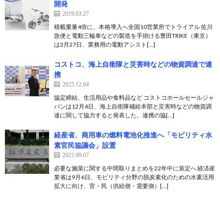
開発
2019.03.27
積載重量4倍に、本格導入へ全国10営業所でトライアル 佐川
急便と電動三輪車などの製造を手掛ける豊田TRIKE（東京）
は3月27日、業務用の電動アシスト[…]
コストコ、海上自衛隊と災害時などの物資調達で連
携
2025.12.04
協定締結、生活用品や食料品など コストコホールセールジャ
パンは12月4日、海上自衛隊補給本部と災害時などの物資調
達に関して協力すると発表した。連携の協[…]
経産省、商用車の燃料電池化推進へ「モビリティ水
素官民協議会」設置
2022.09.07
必要な施策に関する中間取りまとめを22年中に策定へ 経済産
業省は9月6日、モビリティ分野の脱炭素化のための水素活用
拡大に向け、官・民（供給側・需要側）[…]