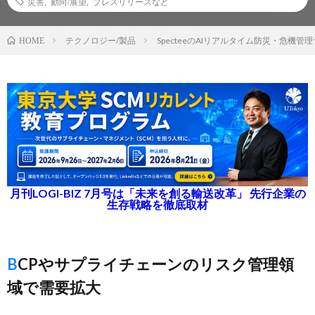
災害
,
動向/展望
,
プレスリリースなど
テクノロジー/製品
SpecteeのAI​​リアルタイム防災・危機
HOME
月刊LOGI-BIZ 7月号は「未来を創る輸送改革」 先行企業の
生存戦略を徹底取材
BCPやサプライチェーンのリスク管理領
域で需要拡大