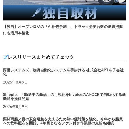
【独自】オープンロジの「AI梱包予測」、トラック必要台数の迅速把握
にも活用本格化
プレスリリースまとめてチェック
両備システムズ、物流自動化システムを手掛ける 株式会社APTを子会社
化
2026年8月9日
Shippio、「輸送中の商品」の可視化をInvoiceのAI-OCRで自動化する新
機能を提供開始
2026年8月9日
栗林商船／夏の安全運航を支えるため熱中症対策を強化。今年から船員
への飲料配布を開始、4年目となるファン付き作業服の支給も継続