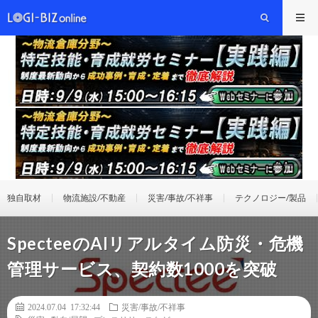
独自取材
物流施設/不動産
災害/事故/不祥事
テクノロジー/製品
SpecteeのAI​​リアルタイム防災・危機
管理サービス、契約数1000を突破
2024.07.04 17:32:44
災害/事故/不祥事