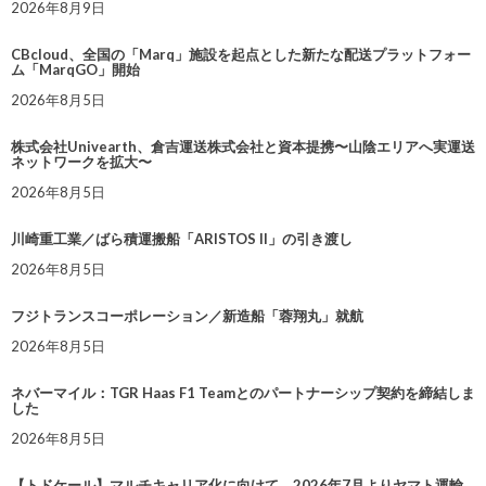
2026年8月9日
CBcloud、全国の「Marq」施設を起点とした新たな配送プラットフォー
ム「MarqGO」開始
2026年8月5日
株式会社Univearth、倉吉運送株式会社と資本提携〜山陰エリアへ実運送
ネットワークを拡大〜
2026年8月5日
川崎重工業／ばら積運搬船「ARISTOS II」の引き渡し
2026年8月5日
フジトランスコーポレーション／新造船「蓉翔丸」就航
2026年8月5日
ネバーマイル：TGR Haas F1 Teamとのパートナーシップ契約を締結しま
した
2026年8月5日
【トドケール】マルチキャリア化に向けて、2026年7月よりヤマト運輸