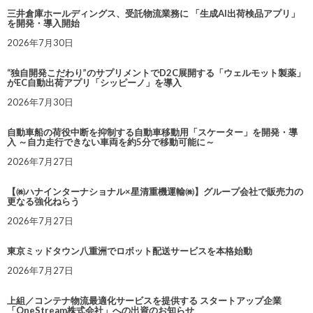
三井倉庫ホールディングス、受託物流業務に 「生成AI出荷検品アプリ」
を開発・導入開始
2026年7月30日
“独自開発こだわり”のサプリメントでD2C展開する「ウェルモット製薬」
がEC自動出荷アプリ「シッピーノ」を導入
2026年7月30日
自動車船の荷役中断を抑制する自動車移動用「スケーター」を開発・導
入 ～自力走行できない車両を約5分で移動可能に～
2026年7月27日
【㈱ハナインターナショナル×星清重機運輸㈱】グループ会社で販売力の
更なる強化ねらう
2026年7月27日
東京ミッドタウン八重洲でロボット配送サービスを本格始動
2026年7月27日
上組／コンテナ物流最適化サービスを提供する スタートアップ企業
「OneStream株式会社」への出資のお知らせ