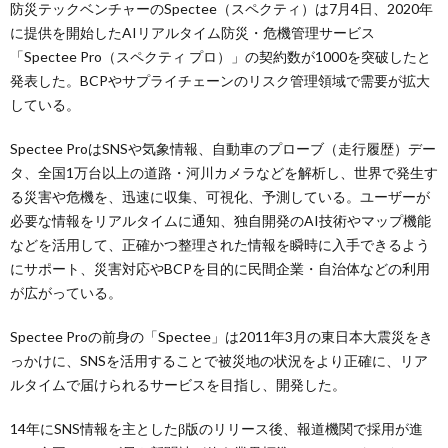
防災テックベンチャーのSpectee（スペクティ）は7月4日、2020年
に提供を開始したAI​​リアルタイム防災・危機管理サービス
「Spectee Pro（スペクティ プロ）」の契約数が1000を突破したと
発表した。BCPやサプライチェーンのリスク管理領域で需要が拡大
している。
Spectee ProはSNSや気象情報、自動車のプローブ（走行履歴）デー
タ、全国1万台以上の道路・河川カメラなどを解析し、世界で発生す
る災害や危機を、迅速に収集、可視化、予測している。ユーザーが
必要な情報をリアルタイムに通知、独自開発のAI技術やマップ機能
などを活用して、正確かつ整理された情報を瞬時に入手できるよう
にサポート、災害対応やBCPを目的に民間企業・自治体などの利用
が広がっている。
Spectee Proの前身の「Spectee」は2011年3月の東日本大震災をき
っかけに、SNSを活用することで被災地の状況をより正確に、リア
ルタイムで届けられるサービスを目指し、開発した。
14年にSNS情報を主としたβ版のリリース後、報道機関で採用が進