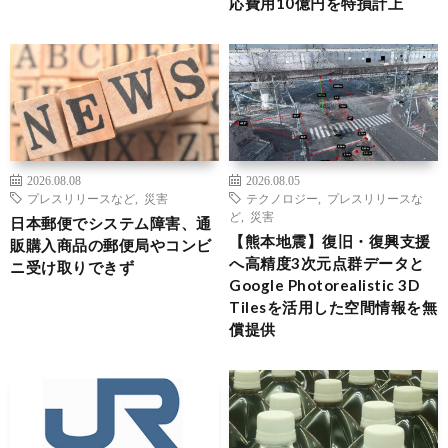
応費用10億円を特損計上
2026.08.08
2026.08.05
プレスリリースなど
,
災害
テクノロジー
,
プレスリリースな
ど
,
災害
日本郵便でシステム障害、通
【熊本地震】復旧・復興支援
販購入商品の郵便局やコンビ
へ高精度3次元点群データと
ニ受け取りできず
Google Photorealistic 3D
Tilesを活用した空間情報を無
償提供