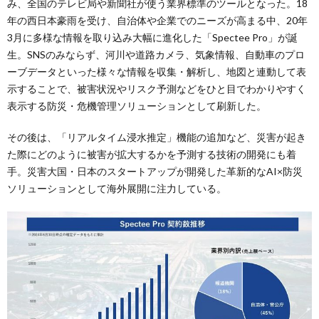
み、全国のテレビ局や新聞社が使う業界標準のツールとなった。18
年の西日本豪雨を受け、自治体や企業でのニーズが高まる中、20年
3月に多様な情報を取り込み大幅に進化した「Spectee Pro」が誕
生。SNSのみならず、河川や道路カメラ、気象情報、自動車のプロ
ーブデータといった様々な情報を収集・解析し、地図と連動して表
示することで、被害状況やリスク予測などをひと目でわかりやすく
表示する防災・危機管理ソリューションとして刷新した。
その後は、「リアルタイム浸水推定」機能の追加など、災害が起き
た際にどのように被害が拡大するかを予測する技術の開発にも着
手。災害大国・日本のスタートアップが開発した革新的なAI×防災
ソリューションとして海外展開に注力している。