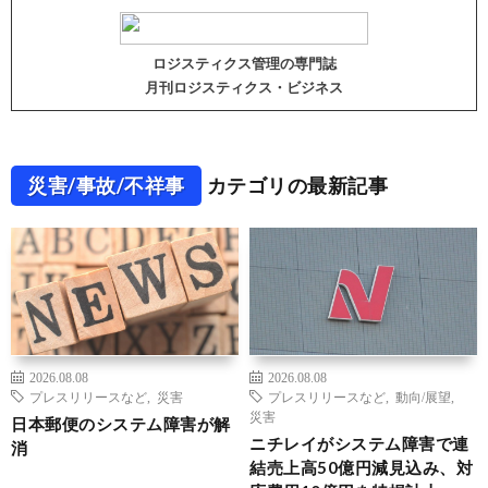
ロジスティクス管理の専門誌
月刊ロジスティクス・ビジネス
災害/事故/不祥事
カテゴリの最新記事
2026.08.08
2026.08.08
プレスリリースなど
,
災害
プレスリリースなど
,
動向/展望
,
災害
日本郵便のシステム障害が解
ニチレイがシステム障害で連
消
結売上高50億円減見込み、対