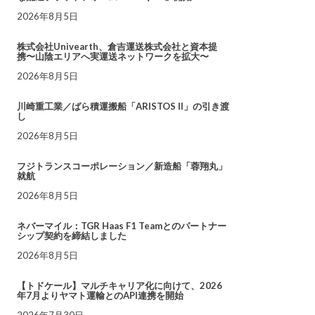
2026年8月5日
株式会社Univearth、倉吉運送株式会社と資本提
携〜山陰エリアへ実運送ネットワークを拡大〜
2026年8月5日
川崎重工業／ばら積運搬船「ARISTOS II」の引き渡
し
2026年8月5日
フジトランスコーポレーション／新造船「蓉翔丸」
就航
2026年8月5日
ネバーマイル：TGR Haas F1 Teamとのパートナー
シップ契約を締結しました
2026年8月5日
【トドケール】マルチキャリア化に向けて、2026
年7月よりヤマト運輸とのAPI連携を開始
2026年7月30日