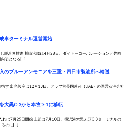
成車ターミナル運営開始
用し脱炭素推進 川崎汽船は4月28日、ダイトーコーポレーションと共同
内初となる[…]
購入のブルーアンモニアを三重・四日市製油所へ輸送
指す 出光興産は12月13日、アラブ首長国連邦（UAE）の国営石油会社
大黒C-3から本牧D-1に移転
れは7月25日開始 上組は7月10日、横浜港大黒ふ頭C-3ターミナルの
るのに[…]