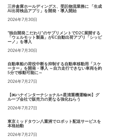
三井倉庫ホールディングス、受託物流業務に 「生成
AI出荷検品アプリ」を開発・導入開始
2026年7月30日
“独自開発こだわり”のサプリメントでD2C展開する
「ウェルモット製薬」がEC自動出荷アプリ「シッピ
ーノ」を導入
2026年7月30日
自動車船の荷役中断を抑制する自動車移動用「スケ
ーター」を開発・導入 ～自力走行できない車両を約
5分で移動可能に～
2026年7月27日
【㈱ハナインターナショナル×星清重機運輸㈱】グ
ループ会社で販売力の更なる強化ねらう
2026年7月27日
東京ミッドタウン八重洲でロボット配送サービスを
本格始動
2026年7月27日