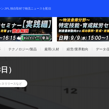
ーン,3PL,独自取材で物流ニュースを配信
事
テクノロジー/製品
雇用/人材
経営/業界動向
データ/
8日）
レスリリースなど