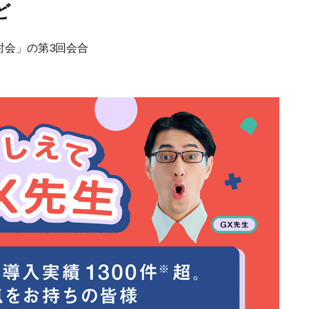
ど
討会」の第3回会合