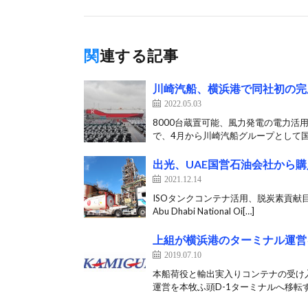
関連する記事
川崎汽船、横浜港で同社初の完
2022.05.03
8000台蔵置可能、風力発電の電力活
で、4月から川崎汽船グループとして国
出光、UAE国営石油会社から
2021.12.14
ISOタンクコンテナ活用、脱炭素貢献目
Abu Dhabi National Oi[…]
上組が横浜港のターミナル運営を
2019.07.10
本船荷役と輸出実入りコンテナの受け入
運営を本牧ふ頭D-1ターミナルへ移転す