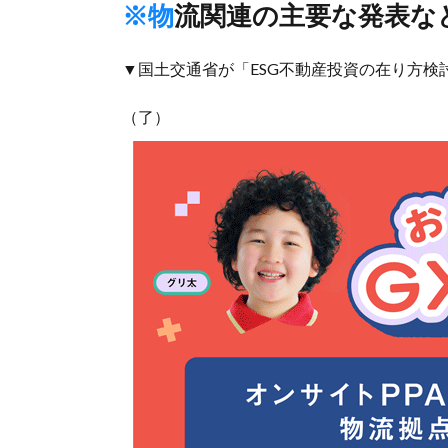
※物流関連の主要な発表な
▼国土交通省が「ESG不動産投資の在り方検
（了）