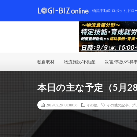
物流不動産,ロボット,ドロ
独自取材
物流施設/不動産
災害/事故/不祥
本日の主な予定（5月2
2019.05.28 06:00:36
その他
その他の記事
,
プ