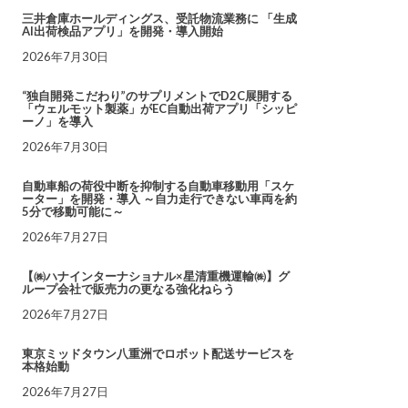
三井倉庫ホールディングス、受託物流業務に 「生成
AI出荷検品アプリ」を開発・導入開始
2026年7月30日
“独自開発こだわり”のサプリメントでD2C展開する
「ウェルモット製薬」がEC自動出荷アプリ「シッピ
ーノ」を導入
2026年7月30日
自動車船の荷役中断を抑制する自動車移動用「スケ
ーター」を開発・導入 ～自力走行できない車両を約
5分で移動可能に～
2026年7月27日
【㈱ハナインターナショナル×星清重機運輸㈱】グ
ループ会社で販売力の更なる強化ねらう
2026年7月27日
東京ミッドタウン八重洲でロボット配送サービスを
本格始動
2026年7月27日