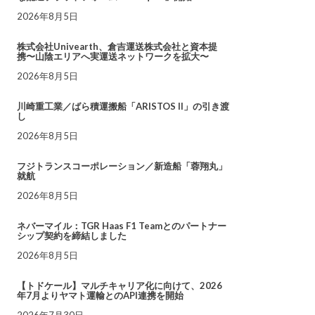
2026年8月5日
株式会社Univearth、倉吉運送株式会社と資本提
携〜山陰エリアへ実運送ネットワークを拡大〜
2026年8月5日
川崎重工業／ばら積運搬船「ARISTOS II」の引き渡
し
2026年8月5日
フジトランスコーポレーション／新造船「蓉翔丸」
就航
2026年8月5日
ネバーマイル：TGR Haas F1 Teamとのパートナー
シップ契約を締結しました
2026年8月5日
【トドケール】マルチキャリア化に向けて、2026
年7月よりヤマト運輸とのAPI連携を開始
2026年7月30日