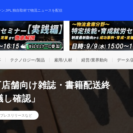
ーン,3PL,独自取材で物流ニュースを配信
事
テクノロジー/製品
雇用/人材
経営/業界動向
データ/
万店舗向け雑誌・書籍配送終
議し確認」
プレスリリースなど