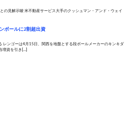
続との見解示唆 米不動産サービス大手のクッシュマン・アンド・ウェイ
ンボールに2割超出資
る レンゴーは4月15日、関西を地盤とする段ボールメーカーのキンキダ
増資を引き[…]