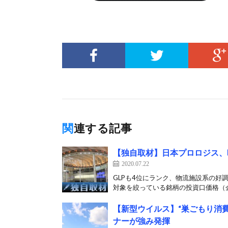
関連する記事
【独自取材】日本プロロジス、
2020.07.22
GLPも4位にランク、物流施設系の好
対象を絞っている銘柄の投資口価格（企
【新型ウイルス】“巣ごもり消
ナーが強み発揮