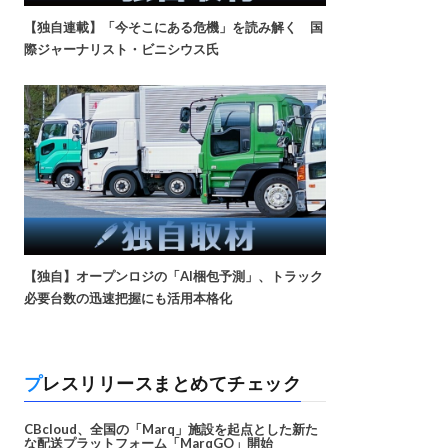
【独自連載】「今そこにある危機」を読み解く 国
際ジャーナリスト・ビニシウス氏
【独自】オープンロジの「AI梱包予測」、トラック
必要台数の迅速把握にも活用本格化
プレスリリースまとめてチェック
CBcloud、全国の「Marq」施設を起点とした新た
な配送プラットフォーム「MarqGO」開始