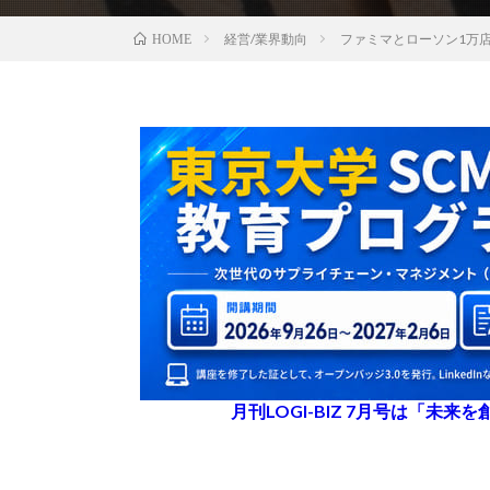
経営/業界動向
ファミマとローソン1万
HOME
月刊LOGI-BIZ 7月号は「未