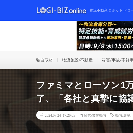
物流不動産,ロボット,ドロ
独自取材
物流施設/不動産
災害/事故/不祥
ファミマとローソン1
了、「各社と真摯に協
2024.07.24 17:26:05
経営/業界動向
動向/展望
,