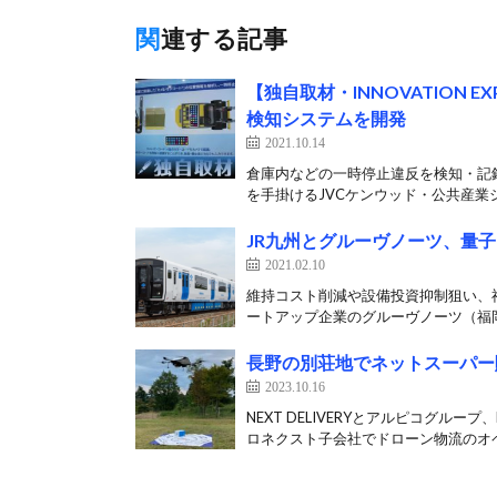
関連する記事
【独自取材・INNOVATION
検知システムを開発
2021.10.14
倉庫内などの一時停止違反を検知・記録
を手掛けるJVCケンウッド・公共産業シ
JR九州とグルーヴノーツ、量
2021.02.10
維持コスト削減や設備投資抑制狙い、福
ートアップ企業のグルーヴノーツ（福岡
長野の別荘地でネットスーパー
2023.10.16
NEXT DELIVERYとアルピコグル
ロネクスト子会社でドローン物流のオペ