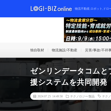
物流不動産,ロボット,ドロ
独自取材
物流施設/不動産
災害/事故/不祥
ゼンリンデータコムと
援システムを共同開発
2024.07.25 14:49:50
テクノロジー/製品
テクノ