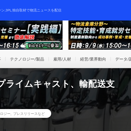
ーン,3PL,独自取材で物流ニュースを配信
事
テクノロジー/製品
雇用/人材
経営/業界動向
データ/
プライムキャスト、輸配送支
ロジー
,
プレスリリースなど