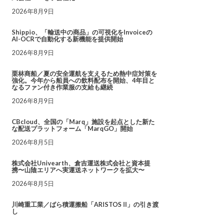
2026年8月9日
Shippio、「輸送中の商品」の可視化をInvoiceの
AI-OCRで自動化する新機能を提供開始
2026年8月9日
栗林商船／夏の安全運航を支えるため熱中症対策を
強化。今年から船員への飲料配布を開始、4年目と
なるファン付き作業服の支給も継続
2026年8月9日
CBcloud、全国の「Marq」施設を起点とした新た
な配送プラットフォーム「MarqGO」開始
2026年8月5日
株式会社Univearth、倉吉運送株式会社と資本提
携〜山陰エリアへ実運送ネットワークを拡大〜
2026年8月5日
川崎重工業／ばら積運搬船「ARISTOS II」の引き渡
し