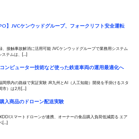
 EXPO】JVCケンウッドグループ、フォークリフト安全運転
、接触事故解消に活用可能 JVCケンウッドグループで業務用システム
ステムは、[…]
子コンピューター技術など使った鉄道車両の運用最適化へ
岡県内の路線で実証実験 JR九州とAI（人工知能）開発を手掛けるスタ
市）は2月[…]
購入商品のドローン配送実験
ープ、KDDIスマートドローンが連携、オーナーの食品購入負荷低減図る エア
[…]