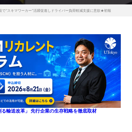
役で“スキマワーカー”活躍促進しドライバー負荷軽減支援に意欲★初報
来を創る輸送改革」 先行企業の生存戦略を徹底取材