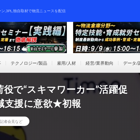
ーン,3PL,独自取材で物流ニュースを配信
事
テクノロジー/製品
雇用/人材
経営/業界動向
データ/
役で“スキマワーカー”活躍促
減支援に意欲★初報
記者会見など