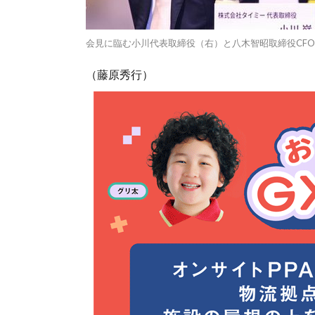
会見に臨む小川代表取締役（右）と八木智昭取締役CF
（藤原秀行）