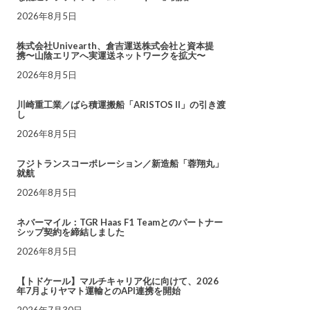
2026年8月5日
株式会社Univearth、倉吉運送株式会社と資本提
携〜山陰エリアへ実運送ネットワークを拡大〜
2026年8月5日
川崎重工業／ばら積運搬船「ARISTOS II」の引き渡
し
2026年8月5日
フジトランスコーポレーション／新造船「蓉翔丸」
就航
2026年8月5日
ネバーマイル：TGR Haas F1 Teamとのパートナー
シップ契約を締結しました
2026年8月5日
【トドケール】マルチキャリア化に向けて、2026
年7月よりヤマト運輸とのAPI連携を開始
2026年7月30日