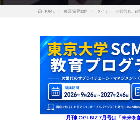
経営/業界動向
タイミー・小川代表、荷
HOME
月刊LOGI-BIZ 7月号は「未