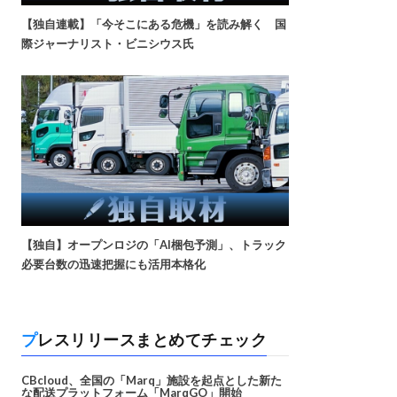
【独自連載】「今そこにある危機」を読み解く 国
際ジャーナリスト・ビニシウス氏
【独自】オープンロジの「AI梱包予測」、トラック
必要台数の迅速把握にも活用本格化
プレスリリースまとめてチェック
CBcloud、全国の「Marq」施設を起点とした新た
な配送プラットフォーム「MarqGO」開始