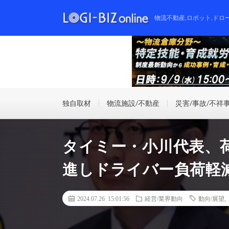
物流不動産,ロボット,ドロ
独自取材
物流施設/不動産
災害/事故/不祥
タイミー・小川代表、荷
進しドライバー負荷軽
2024.07.26 15:01:56
経営/業界動向
動向/展望
,