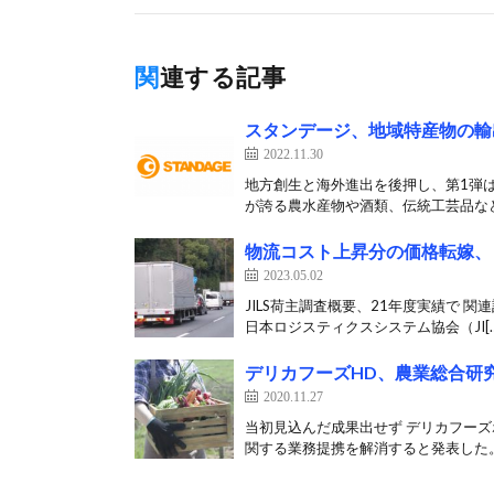
関連する記事
スタンデージ、地域特産物の輸
2022.11.30
地方創生と海外進出を後押し、第1弾は北
が誇る農水産物や酒類、伝統工芸品など
物流コスト上昇分の価格転嫁、
2023.05.02
JILS荷主調査概要、21年度実績で 
日本ロジスティクスシステム協会（JI[…
デリカフーズHD、農業総合研
2020.11.27
当初見込んだ成果出せず デリカフーズ
関する業務提携を解消すると発表した。 