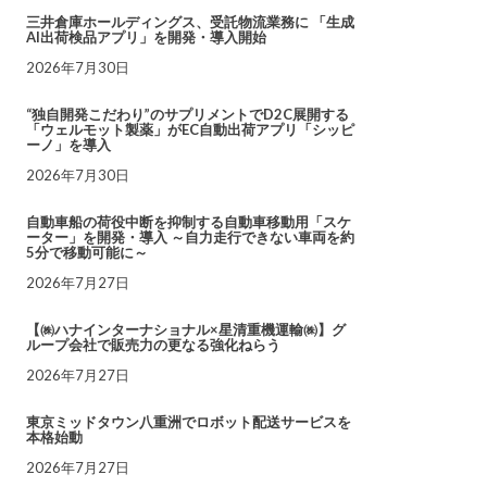
三井倉庫ホールディングス、受託物流業務に 「生成
AI出荷検品アプリ」を開発・導入開始
2026年7月30日
“独自開発こだわり”のサプリメントでD2C展開する
「ウェルモット製薬」がEC自動出荷アプリ「シッピ
ーノ」を導入
2026年7月30日
自動車船の荷役中断を抑制する自動車移動用「スケ
ーター」を開発・導入 ～自力走行できない車両を約
5分で移動可能に～
2026年7月27日
【㈱ハナインターナショナル×星清重機運輸㈱】グ
ループ会社で販売力の更なる強化ねらう
2026年7月27日
東京ミッドタウン八重洲でロボット配送サービスを
本格始動
2026年7月27日