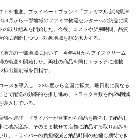
フトを推進。プライベートブランド「ファミマル 新潟県津
て、今年4月から一部地域のファミマ物流センターへの納品に関
トの取り組みを開始した。今後、コストや所用時間、品質
合的に判断しつつ、対象地域を順次拡大する。
北地方の一部地域において、今年4月からアイスクリーム
間の輸送を開始した。両社の商品を同じトラックに混載
O2排出量削減を目指す。
コースを導入し、23年度から全国に拡大。曜日別に異なる
ことで配送の効率的を推し進め、トラック台数を約5%削減
を導入している。
店舗へ運び、ドライバーが台車から商品を降ろして納品し
車に積み込み、そのまま載せて店舗に納品する取り組みを
がり、ドライバーの負担軽減と納品時間の短縮も期待でき