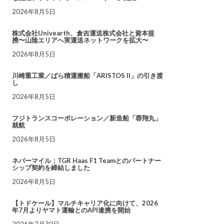
2026年8月5日
株式会社Univearth、倉吉運送株式会社と資本提
携〜山陰エリアへ実運送ネットワークを拡大〜
2026年8月5日
川崎重工業／ばら積運搬船「ARISTOS II」の引き渡
し
2026年8月5日
フジトランスコーポレーション／新造船「蓉翔丸」
就航
2026年8月5日
ネバーマイル：TGR Haas F1 Teamとのパートナー
シップ契約を締結しました
2026年8月5日
【トドケール】マルチキャリア化に向けて、2026
年7月よりヤマト運輸とのAPI連携を開始
2026年7月30日