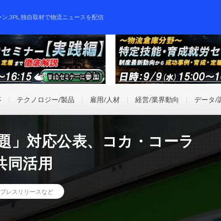
ーン,3PL,独自取材で物流ニュースを配信
事
テクノロジー/製品
雇用/人材
経営/業界動向
データ/
問題」対応公表、コカ・コーラ
共同活用
プレスリリースなど