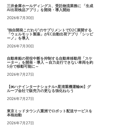
三井倉庫ホールディングス、受託物流業務に 「生成
AI出荷検品アプリ」を開発・導入開始
2026年7月30日
“独自開発こだわり”のサプリメントでD2C展開する
「ウェルモット製薬」がEC自動出荷アプリ「シッピ
ーノ」を導入
2026年7月30日
自動車船の荷役中断を抑制する自動車移動用「スケ
ーター」を開発・導入 ～自力走行できない車両を約
5分で移動可能に～
2026年7月27日
【㈱ハナインターナショナル×星清重機運輸㈱】グ
ループ会社で販売力の更なる強化ねらう
2026年7月27日
東京ミッドタウン八重洲でロボット配送サービスを
本格始動
2026年7月27日