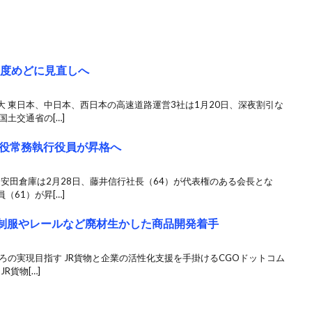
年度めどに見直しへ
 東日本、中日本、西日本の高速道路運営3社は1月20日、深夜割引な
土交通省の[…]
役常務執行役員が昇格へ
 安田倉庫は2月28日、藤井信行社長（64）が代表権のある会長とな
61）が昇[…]
、制服やレールなど廃材生かした商品開発着手
ろの実現目指す JR貨物と企業の活性化支援を手掛けるCGOドットコム
R貨物[…]