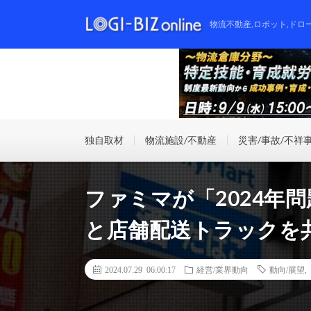
物流不動産,ロボット,ドロ
独自取材
物流施設/不動産
災害/事故/不祥
ファミマが「2024年
と店舗配送トラックを
2024.07.29 06:00:17
経営/業界動向
動向/展望
,