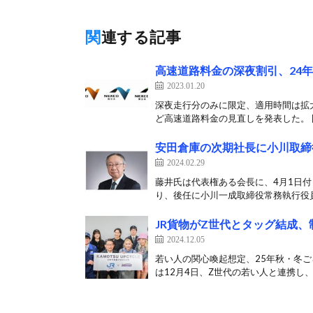
関連する記事
高速道路料金の深夜割引、24
2023.01.20
深夜走行分のみに限定、適用時間は拡大
ど高速道路料金の見直しを発表した。 国
安田倉庫の次期社長に小川取締
2024.02.29
藤井氏は代表権ある会長に、4月1日付
り、後任に小川一成取締役常務執行役員（
JR貨物がZ世代とタッグ結成
2024.12.05
若い人の関心喚起想定、25年秋・冬ご
は12月4日、Z世代の若い人と連携し、J