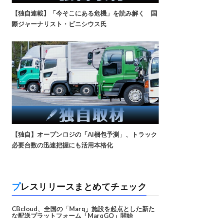
【独自連載】「今そこにある危機」を読み解く 国
際ジャーナリスト・ビニシウス氏
【独自】オープンロジの「AI梱包予測」、トラック
必要台数の迅速把握にも活用本格化
プレスリリースまとめてチェック
CBcloud、全国の「Marq」施設を起点とした新た
な配送プラットフォーム「MarqGO」開始