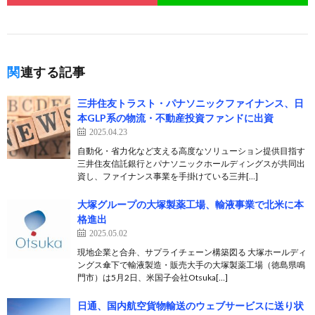
関連する記事
三井住友トラスト・パナソニックファイナンス、日
本GLP系の物流・不動産投資ファンドに出資
2025.04.23
自動化・省力化など支える高度なソリューション提供目指す
三井住友信託銀行とパナソニックホールディングスが共同出
資し、ファイナンス事業を手掛けている三井[…]
大塚グループの大塚製薬工場、輸液事業で北米に本
格進出
2025.05.02
現地企業と合弁、サプライチェーン構築図る 大塚ホールディ
ングス傘下で輸液製造・販売大手の大塚製薬工場（徳島県鳴
門市）は5月2日、米国子会社Otsuka[…]
日通、国内航空貨物輸送のウェブサービスに送り状