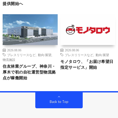
提供開始へ
2026.08.06
2026.08.06
プレスリリースなど
,
動向/展望
,
プレスリリースなど
,
動向/展望
物流施設
モノタロウ、「お届け希望日
住友林業グループ、神奈川・
指定サービス」開始
厚木で初の自社運営型物流拠
点が稼働開始
Back to Top