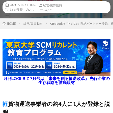
2023.05.16 11:58:04
経営/業界動向
動向/展望
,
プレスリリースなど
経営/業界動向
CBcloudの「PickGo」配送パートナー登
HOME
月刊LOGI-BIZ 7月号は「未来を創る輸送改革」 先行企業の
生存戦略を徹底取材
軽貨物運送事業者の約4人に1人が登録と説
明