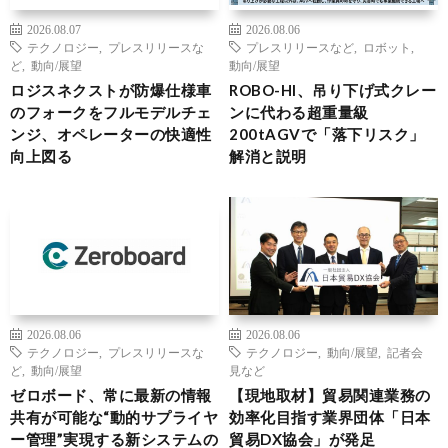
2026.08.07
2026.08.06
テクノロジー
,
プレスリリースな
プレスリリースなど
,
ロボット
,
ど
,
動向/展望
動向/展望
ロジスネクストが防爆仕様車
ROBO-HI、吊り下げ式クレー
のフォークをフルモデルチェ
ンに代わる超重量級
ンジ、オペレーターの快適性
200tAGVで「落下リスク」
向上図る
解消と説明
2026.08.06
2026.08.06
テクノロジー
,
プレスリリースな
テクノロジー
,
動向/展望
,
記者会
ど
,
動向/展望
見など
ゼロボード、常に最新の情報
【現地取材】貿易関連業務の
共有が可能な“動的サプライヤ
効率化目指す業界団体「日本
ー管理”実現する新システムの
貿易DX協会」が発足