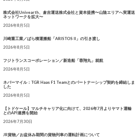
株式会社Univearth、倉吉運送株式会社と資本提携〜山陰エリアへ実運送
ネットワークを拡大〜
2026年8月5日
川崎重工業／ばら積運搬船「ARISTOS II」の引き渡し
2026年8月5日
フジトランスコーポレーション／新造船「蓉翔丸」就航
2026年8月5日
ネバーマイル：TGR Haas F1 Teamとのパートナーシップ契約を締結しま
した
2026年8月5日
【トドケール】マルチキャリア化に向けて、2026年7月よりヤマト運輸
とのAPI連携を開始
2026年7月30日
JR貨物／お盆休み期間の貨物列車の運転計画について