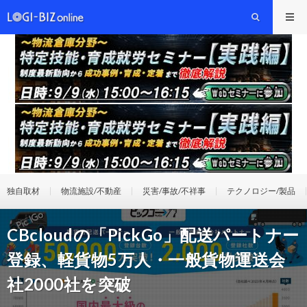
独自取材
物流施設/不動産
災害/事故/不祥事
テクノロジー/製品
CBcloudの「PickGo」配送パートナー
登録、軽貨物5万人・一般貨物運送会
社2000社を突破