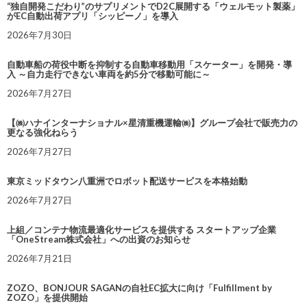
“独自開発こだわり”のサプリメントでD2C展開する「ウェルモット製薬」
がEC自動出荷アプリ「シッピーノ」を導入
2026年7月30日
自動車船の荷役中断を抑制する自動車移動用「スケーター」を開発・導
入 ～自力走行できない車両を約5分で移動可能に～
2026年7月27日
【㈱ハナインターナショナル×星清重機運輸㈱】グループ会社で販売力の
更なる強化ねらう
2026年7月27日
東京ミッドタウン八重洲でロボット配送サービスを本格始動
2026年7月27日
上組／コンテナ物流最適化サービスを提供する スタートアップ企業
「OneStream株式会社」への出資のお知らせ
2026年7月21日
ZOZO、BONJOUR SAGANの自社EC拡大に向け「Fulfillment by
ZOZO」を提供開始