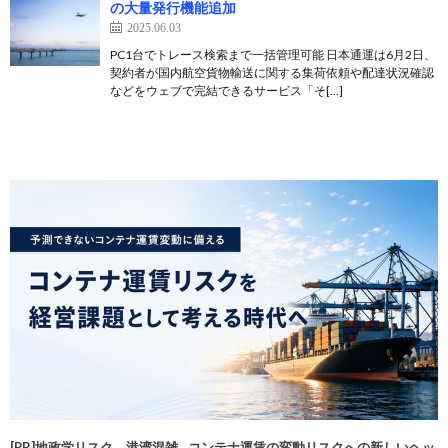
の大量発行機能追加
2025.06.03
PC1台でトレース検索まで一括管理可能 日本通運は6月2日、
契約者が国内航空貨物輸送に関する集荷依頼や配達状況確認
などをウェブで完結できるサービス「そ[…]
[PR]地政学リスク、港湾混雑…コンテナ運賃の変動リスクへの新しいヘッ