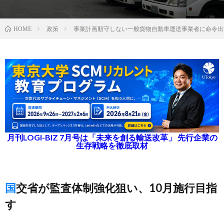
政策
事業計画順守しない一般貨物自動車運送事業者に命令出
HOME
月刊LOGI-BIZ 7月号は「未来を創る輸送改革」 先行企業の
生存戦略を徹底取材
国交省が監査体制強化狙い、10月施行目指
す