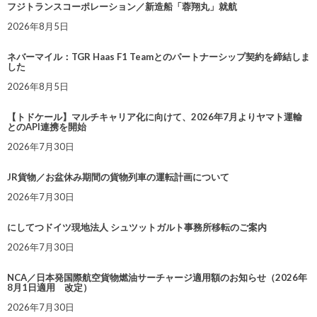
フジトランスコーポレーション／新造船「蓉翔丸」就航
2026年8月5日
ネバーマイル：TGR Haas F1 Teamとのパートナーシップ契約を締結しま
した
2026年8月5日
【トドケール】マルチキャリア化に向けて、2026年7月よりヤマト運輸
とのAPI連携を開始
2026年7月30日
JR貨物／お盆休み期間の貨物列車の運転計画について
2026年7月30日
にしてつドイツ現地法人 シュツットガルト事務所移転のご案内
2026年7月30日
NCA／日本発国際航空貨物燃油サーチャージ適用額のお知らせ（2026年
8月1日適用 改定）
2026年7月30日