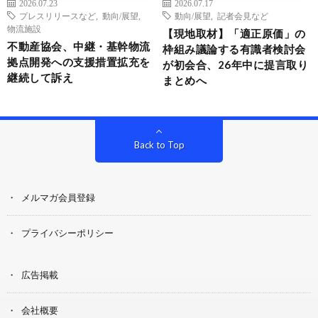
2026.07.23
2026.07.17
プレスリリースなど
,
動向/展望
,
動向/展望
,
記者会見など
物流施設
【現地取材】「適正原価」の
不動産協会、中継・基幹物流
枠組み議論する有識者検討会
拠点開発への支援措置拡充を
が初会合、26年中に提言取り
継続して訴え
まとめへ
Back to Top
メルマガ会員登録
プライバシーポリシー
広告掲載
会社概要