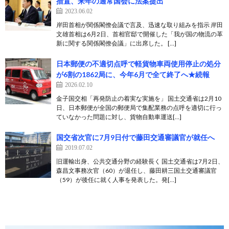
措置、来年の通常国会に法案提出
2023.06.02
岸田首相が関係閣僚会議で言及、迅速な取り組みを指示 岸田
文雄首相は6月2日、首相官邸で開催した「我が国の物流の革
新に関する関係閣僚会議」に出席した。 […]
日本郵便の不適切点呼で軽貨物車両使用停止の処分
が6割の1862局に、今年6月で全て終了へ★続報
2026.02.10
金子国交相「再発防止の着実な実施を」 国土交通省は2月10
日、日本郵便が全国の郵便局で集配業務の点呼を適切に行っ
ていなかった問題に対し、貨物自動車運送[…]
国交省次官に7月9日付で藤田交通審議官が就任へ
2019.07.02
旧運輸出身、公共交通分野の経験長く 国土交通省は7月2日、
森昌文事務次官（60）が退任し、藤田耕三国土交通審議官
（59）が後任に就く人事を発表した。発[…]