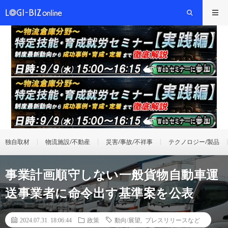
独自取材
物流施設/不動産
災害/事故/不祥事
テクノロジー/製品
事業計画順守しない一般貨物自動車運
送事業者に命令出す基準案を公表
2024.07.31 18:06:44
政策
動向/展望
,
プレスリリースなど