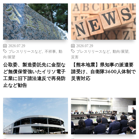
2026.07.29
2026.07.29
プレスリリースなど
,
不祥事
,
動
プレスリリースなど
,
動向/展望
,
向/展望
災害
公取委、製造委託先に金型な
【熊本地震】県知事の派遣要
ど無償保管強いたイリソ電子
請受け、自衛隊3600人体制で
工業に旧下請法違反で再発防
災害対応
止など勧告