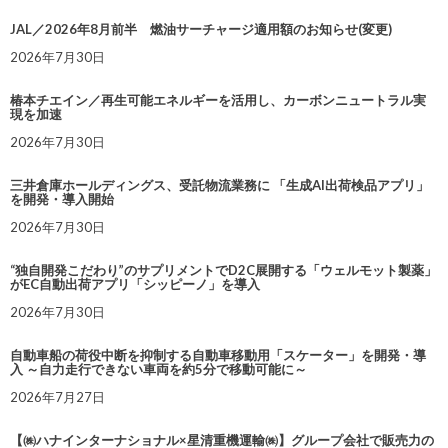
JAL／2026年8月前半 燃油サーチャージ適用額のお知らせ(変更)
2026年7月30日
椿本チエイン／再生可能エネルギーを活用し、カーボンニュートラル実
現を加速
2026年7月30日
三井倉庫ホールディングス、受託物流業務に 「生成AI出荷検品アプリ」
を開発・導入開始
2026年7月30日
“独自開発こだわり”のサプリメントでD2C展開する「ウェルモット製薬」
がEC自動出荷アプリ「シッピーノ」を導入
2026年7月30日
自動車船の荷役中断を抑制する自動車移動用「スケーター」を開発・導
入 ～自力走行できない車両を約5分で移動可能に～
2026年7月27日
【㈱ハナインターナショナル×星清重機運輸㈱】グループ会社で販売力の