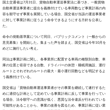
国土交通省は7月31日、貨物自動車運送事業法に基づき、一般貨物
自動車運送事業者に提出を義務付けている車両数など事業計画の内
容を順守せず事業を展開している場合、国交省が当該の運送事業者
に対して事業計画に従うよう命令できるようにする方針を公表し
た。
命令の発動基準案について同日、パブリックコメント（一般からの
意見募集）を開始した。集まった声を踏まえ、国交省は今年10月を
めどに施行したい考え。
同法は事業計画に関し、各事業所に配置する車両の種類別台数、車
庫の位置と収容できる台数、ドライバーの休憩・睡眠用施設、運行
ルートとそれぞれのルートの最大・最小運行回数などを明記するよ
う義務付けている。
国交省は「貨物自動車運送事業者がその事業を継続して遂行するた
めに適切な計画として定めている事業計画に反して事業を行ってい
る場合、法令順守への意識が低く、悪質な法令違反が行われている
可能性があることから、事業の改善を図るため、事業計画に従い業