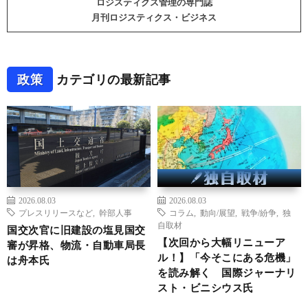
ロジスティクス管理の専門誌
月刊ロジスティクス・ビジネス
政策
カテゴリの最新記事
2026.08.03
2026.08.03
プレスリリースなど
,
幹部人事
コラム
,
動向/展望
,
戦争/紛争
,
独
自取材
国交次官に旧建設の塩見国交
【次回から大幅リニューア
審が昇格、物流・自動車局長
ル！】「今そこにある危機」
は舟本氏
を読み解く 国際ジャーナリ
スト・ビニシウス氏