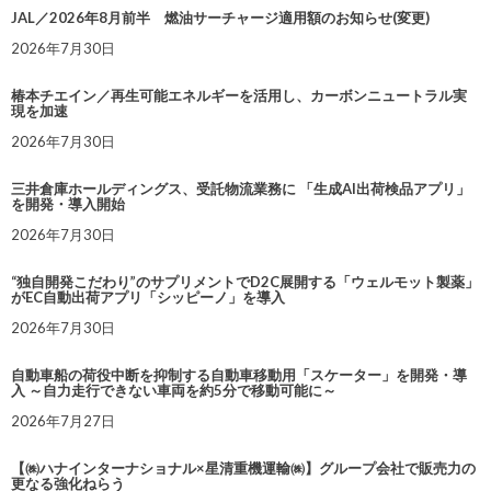
JAL／2026年8月前半 燃油サーチャージ適用額のお知らせ(変更)
2026年7月30日
椿本チエイン／再生可能エネルギーを活用し、カーボンニュートラル実
現を加速
2026年7月30日
三井倉庫ホールディングス、受託物流業務に 「生成AI出荷検品アプリ」
を開発・導入開始
2026年7月30日
“独自開発こだわり”のサプリメントでD2C展開する「ウェルモット製薬」
がEC自動出荷アプリ「シッピーノ」を導入
2026年7月30日
自動車船の荷役中断を抑制する自動車移動用「スケーター」を開発・導
入 ～自力走行できない車両を約5分で移動可能に～
2026年7月27日
【㈱ハナインターナショナル×星清重機運輸㈱】グループ会社で販売力の
更なる強化ねらう