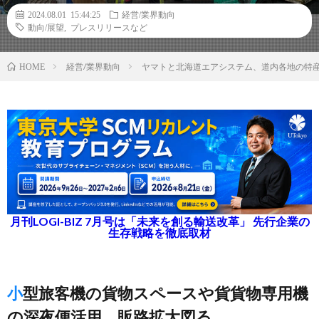
2024.08.01 15:44:25
経営/業界動向
動向/展望
,
プレスリリースなど
経営/業界動向
ヤマトと北海道エアシステム、道内各地の特
HOME
月刊LOGI-BIZ 7月号は「未来を創る輸送改革」 先行企業の
生存戦略を徹底取材
小型旅客機の貨物スペースや貨貨物専用機
の深夜便活用、販路拡大図る