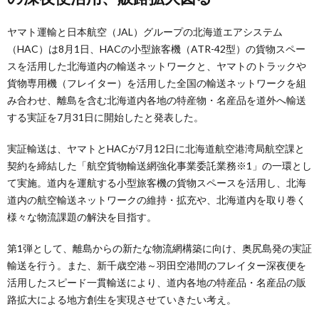
ヤマト運輸と日本航空（JAL）グループの北海道エアシステム
（HAC）は8月1日、HACの小型旅客機（ATR-42型）の貨物スペー
スを活用した北海道内の輸送ネットワークと、ヤマトのトラックや
貨物専用機（フレイター）を活用した全国の輸送ネットワークを組
み合わせ、離島を含む北海道内各地の特産物・名産品を道外へ輸送
する実証を7月31日に開始したと発表した。
実証輸送は、ヤマトとHACが7月12日に北海道航空港湾局航空課と
契約を締結した「航空貨物輸送網強化事業委託業務※1」の一環とし
て実施。道内を運航する小型旅客機の貨物スペースを活用し、北海
道内の航空輸送ネットワークの維持・拡充や、北海道内を取り巻く
様々な物流課題の解決を目指す。
第1弾として、離島からの新たな物流網構築に向け、奥尻島発の実証
輸送を行う。また、新千歳空港～羽田空港間のフレイター深夜便を
活用したスピード一貫輸送により、道内各地の特産品・名産品の販
路拡大による地方創生を実現させていきたい考え。