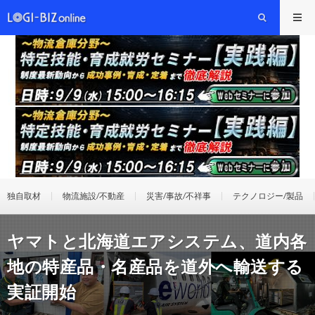
独自取材
物流施設/不動産
災害/事故/不祥事
テクノロジー/製品
ヤマトと北海道エアシステム、道内各
地の特産品・名産品を道外へ輸送する
実証開始