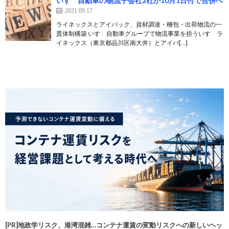
いすゞ自動車の物流子会社2社が10月1日付で合併へ
2021.09.17
ライネックスとアイパック、資材調達・梱包・出荷物流の一
貫体制構築 いすゞ自動車グループで物流事業を担ういすゞラ
イネックス（東京都品川区南大井）とアイパ[…]
[PR]地政学リスク、港湾混雑…コンテナ運賃の変動リスクへの新しいヘッ