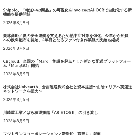
Shippio、「輸送中の商品」の可視化をInvoiceのAI-OCRで自動化する新
機能を提供開始
2026年8月9日
栗林商船／夏の安全運航を支えるため熱中症対策を強化。今年から船員
への飲料配布を開始、4年目となるファン付き作業服の支給も継続
2026年8月9日
CBcloud、全国の「Marq」施設を起点とした新たな配送プラットフォー
ム「MarqGO」開始
2026年8月5日
株式会社Univearth、倉吉運送株式会社と資本提携〜山陰エリアへ実運送
ネットワークを拡大〜
2026年8月5日
川崎重工業／ばら積運搬船「ARISTOS II」の引き渡し
2026年8月5日
フジトランスコーポレーション／新造船「蓉翔丸」就航