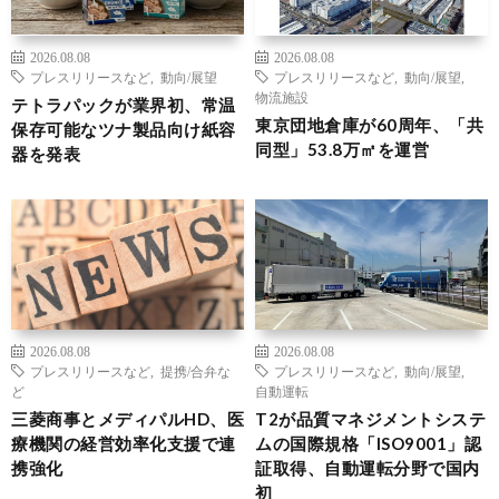
2026.08.08
2026.08.08
プレスリリースなど
,
動向/展望
プレスリリースなど
,
動向/展望
,
物流施設
テトラパックが業界初、常温
東京団地倉庫が60周年、「共
保存可能なツナ製品向け紙容
同型」53.8万㎡を運営
器を発表
2026.08.08
2026.08.08
プレスリリースなど
,
提携/合弁な
プレスリリースなど
,
動向/展望
,
ど
自動運転
三菱商事とメディパルHD、医
T2が品質マネジメントシステ
療機関の経営効率化支援で連
ムの国際規格「ISO9001」認
携強化
証取得、自動運転分野で国内
初