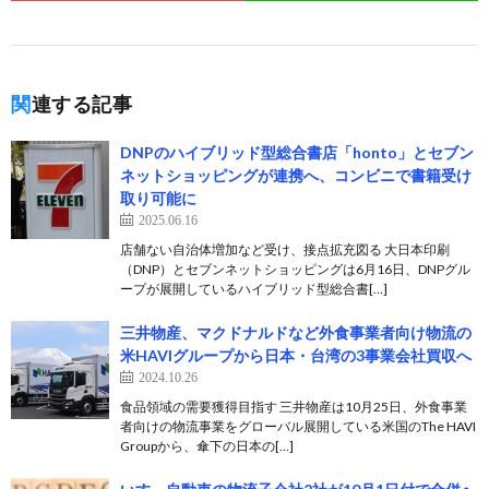
関連する記事
DNPのハイブリッド型総合書店「honto」とセブン
ネットショッピングが連携へ、コンビニで書籍受け
取り可能に
2025.06.16
店舗ない自治体増加など受け、接点拡充図る 大日本印刷
（DNP）とセブンネットショッピングは6月16日、DNPグル
ープが展開しているハイブリッド型総合書[…]
三井物産、マクドナルドなど外食事業者向け物流の
米HAVIグループから日本・台湾の3事業会社買収へ
2024.10.26
食品領域の需要獲得目指す 三井物産は10月25日、外食事業
者向けの物流事業をグローバル展開している米国のThe HAVI
Groupから、傘下の日本の[…]