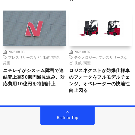
2026.08.08
2026.08.07
プレスリリースなど
,
動向/展望
,
テクノロジー
,
プレスリリースな
災害
ど
,
動向/展望
ニチレイがシステム障害で連
ロジスネクストが防爆仕様車
結売上高50億円減見込み、対
のフォークをフルモデルチェ
応費用10億円を特損計上
ンジ、オペレーターの快適性
向上図る
Back to Top