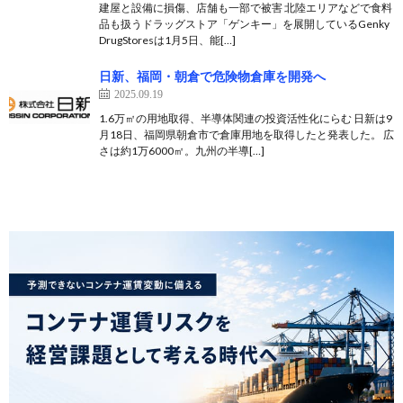
建屋と設備に損傷、店舗も一部で被害 北陸エリアなどで食料
品も扱うドラッグストア「ゲンキー」を展開しているGenky
DrugStoresは1月5日、能[…]
日新、福岡・朝倉で危険物倉庫を開発へ
2025.09.19
1.6万㎡の用地取得、半導体関連の投資活性化にらむ 日新は9
月18日、福岡県朝倉市で倉庫用地を取得したと発表した。 広
さは約1万6000㎡。九州の半導[…]