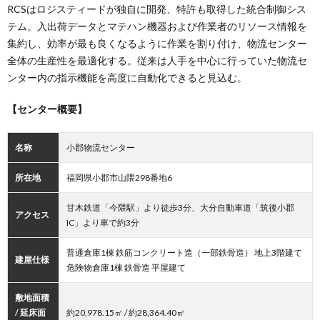
RCSはロジスティードが独自に開発、特許も取得した統合制御シス
テム。入出荷データとマテハン機器および作業者のリソース情報を
集約し、効率が最も良くなるように作業を割り付け、物流センター
全体の生産性を最適化する。従来は人手を中心に行っていた物流セ
ンター内の指示機能を高度に自動化できると見込む。
【センター概要】
名称
小郡物流センター
所在地
福岡県小郡市山隈298番地6
甘木鉄道「今隈駅」より徒歩3分、大分自動車道「筑後小郡
アクセス
IC」より車で約3分
普通倉庫1棟 鉄筋コンクリート造（一部鉄骨造） 地上3階建て
建屋仕様
危険物倉庫1棟 鉄骨造 平屋建て
敷地面積
/ 延床面
約20,978.15㎡ / 約28,364.40㎡