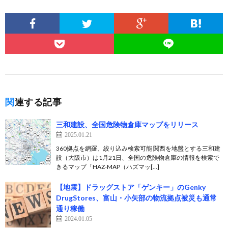
関連する記事
三和建設、全国危険物倉庫マップをリリース
2025.01.21
360拠点を網羅、絞り込み検索可能 関西を地盤とする三和建
設（大阪市）は1月21日、全国の危険物倉庫の情報を検索で
きるマップ「HAZ-MAP（ハズマッ[…]
【地震】ドラッグストア「ゲンキー」のGenky
DrugStores、富山・小矢部の物流拠点被災も通常
通り稼働
2024.01.05