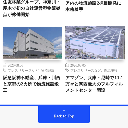
住友林業グループ、神奈川・
ア内の物流施設2棟目開発に
厚木で初の自社運営型物流拠
本格着手
点が稼働開始
2026.08.06
2026.08.05
プレスリリースなど
,
物流施設
プレスリリースなど
,
物流施設
阪急阪神不動産、兵庫・川西
アマゾン、兵庫・尼崎で11.1
と京都の2カ所で物流施設竣
万㎡と関西最大のフルフィル
工
メントセンター開設
Back to Top