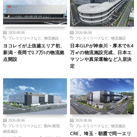
2026.08.06
2026.08.06
プレスリリースなど
,
物流施設
プレスリリースなど
,
物流施設
ヨコレイが上信越エリア初、
日本GLPが神奈川・厚木で8.4
新潟・長岡で2.7万tの物流拠
万㎡の物流施設完成、日本エ
点開設
マソンや真栄運輸など入居決
定
2026.08.06
2026.08.06
プレスリリースなど
,
動向/展望
,
プレスリリースなど
,
物流施設
物流施設
CRE、埼玉・朝霞で同一エリ