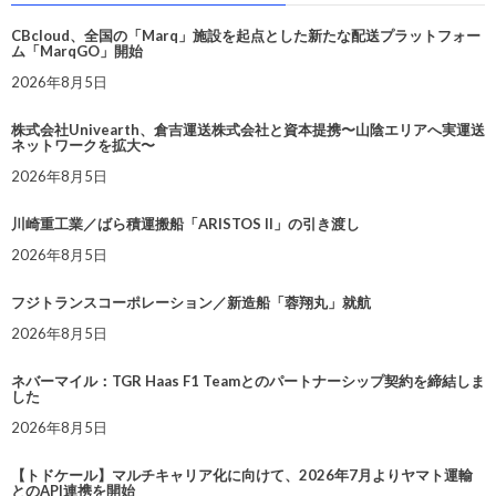
CBcloud、全国の「Marq」施設を起点とした新たな配送プラットフォー
ム「MarqGO」開始
2026年8月5日
株式会社Univearth、倉吉運送株式会社と資本提携〜山陰エリアへ実運送
ネットワークを拡大〜
2026年8月5日
川崎重工業／ばら積運搬船「ARISTOS II」の引き渡し
2026年8月5日
フジトランスコーポレーション／新造船「蓉翔丸」就航
2026年8月5日
ネバーマイル：TGR Haas F1 Teamとのパートナーシップ契約を締結しま
した
2026年8月5日
【トドケール】マルチキャリア化に向けて、2026年7月よりヤマト運輸
とのAPI連携を開始