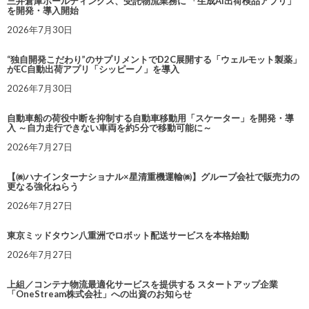
三井倉庫ホールディングス、受託物流業務に 「生成AI出荷検品アプリ」
を開発・導入開始
2026年7月30日
“独自開発こだわり”のサプリメントでD2C展開する「ウェルモット製薬」
がEC自動出荷アプリ「シッピーノ」を導入
2026年7月30日
自動車船の荷役中断を抑制する自動車移動用「スケーター」を開発・導
入 ～自力走行できない車両を約5分で移動可能に～
2026年7月27日
【㈱ハナインターナショナル×星清重機運輸㈱】グループ会社で販売力の
更なる強化ねらう
2026年7月27日
東京ミッドタウン八重洲でロボット配送サービスを本格始動
2026年7月27日
上組／コンテナ物流最適化サービスを提供する スタートアップ企業
「OneStream株式会社」への出資のお知らせ