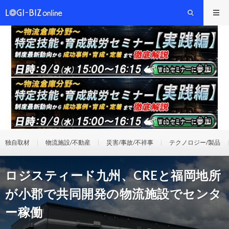
独自取材
物流施設/不動産
災害/事故/不祥事
テクノロジー/製品
ロジスティード九州、CREと福岡地所
が小郡で共同開発の物流施設でセンタ
ー稼働