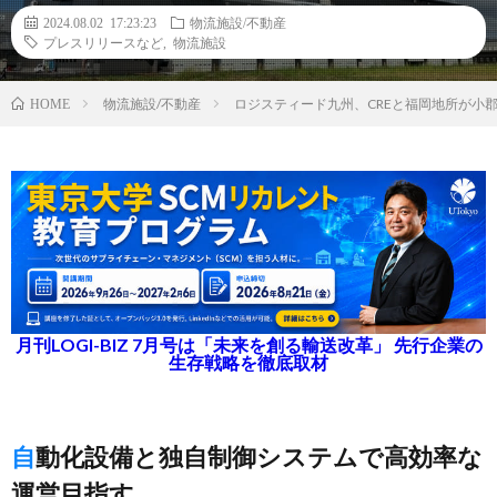
2024.08.02 17:23:23
物流施設/不動産
プレスリリースなど
,
物流施設
物流施設/不動産
ロジスティード九州、CREと福岡地所が小
HOME
月刊LOGI-BIZ 7月号は「未来を創る輸送改革」 先行企業の
生存戦略を徹底取材
自動化設備と独自制御システムで高効率な
運営目指す