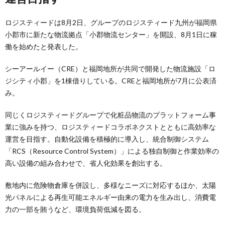
ロジスティードは8月2日、グループのロジスティード九州が福岡県
小郡市に新たな物流拠点「小郡物流センター」を開設、8月1日に稼
働を始めたと発表した。
シーアールイー（CRE）と福岡地所が共同で開発した物流施設「ロ
ジシティ小郡」を1棟借りしている。CREと福岡地所が7月に公表済
み。
同じくロジスティードグループで化粧品物流のプラットフォーム事
業に強みを持つ、ロジスティードコラボネクストとともに高効率な
運営を目指す。自動化設備を積極的に導入し、統合制御システム
「RCS（Resource Control System）」による独自制御と作業効率の
高い設備の組み合わせで、省人化効果を創出する。
敷地内に危険物倉庫を併設し、多様なニーズに対応するほか、太陽
光パネルによる再生可能エネルギー由来の電力を生み出し、消費電
力の一部を賄うなど、環境負荷低減を図る。