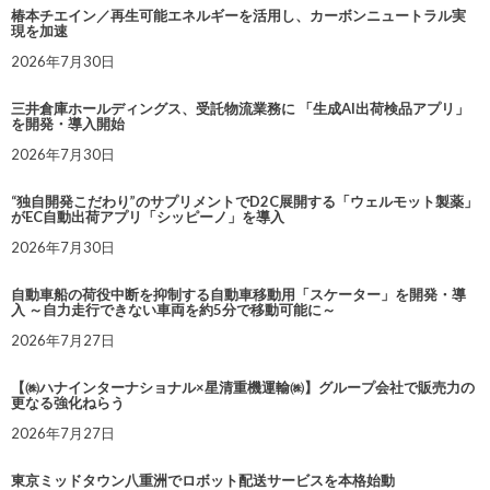
椿本チエイン／再生可能エネルギーを活用し、カーボンニュートラル実
現を加速
2026年7月30日
三井倉庫ホールディングス、受託物流業務に 「生成AI出荷検品アプリ」
を開発・導入開始
2026年7月30日
“独自開発こだわり”のサプリメントでD2C展開する「ウェルモット製薬」
がEC自動出荷アプリ「シッピーノ」を導入
2026年7月30日
自動車船の荷役中断を抑制する自動車移動用「スケーター」を開発・導
入 ～自力走行できない車両を約5分で移動可能に～
2026年7月27日
【㈱ハナインターナショナル×星清重機運輸㈱】グループ会社で販売力の
更なる強化ねらう
2026年7月27日
東京ミッドタウン八重洲でロボット配送サービスを本格始動