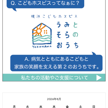
2026年8月
月
火
水
木
金
土
日