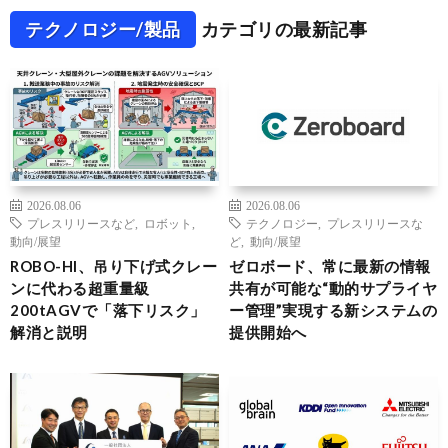
テクノロジー/製品
カテゴリの最新記事
2026.08.06
2026.08.06
プレスリリースなど
,
ロボット
,
テクノロジー
,
プレスリリースな
動向/展望
ど
,
動向/展望
ROBO-HI、吊り下げ式クレー
ゼロボード、常に最新の情報
ンに代わる超重量級
共有が可能な“動的サプライヤ
200tAGVで「落下リスク」
ー管理”実現する新システムの
解消と説明
提供開始へ