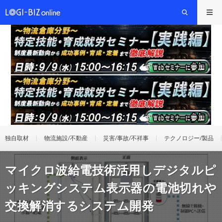
独自取材
物流施設/不動産
災害/事故/不祥事
テクノロジー/製品
マイクロ波給電技術活用しデジタルピ
ッキングシステム表示器の電池切れや
交換解消するシステム開発