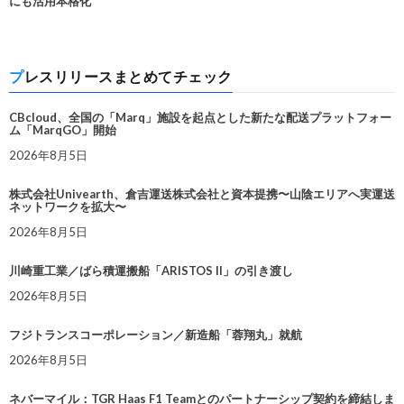
にも活用本格化
プレスリリースまとめてチェック
CBcloud、全国の「Marq」施設を起点とした新たな配送プラットフォー
ム「MarqGO」開始
2026年8月5日
株式会社Univearth、倉吉運送株式会社と資本提携〜山陰エリアへ実運送
ネットワークを拡大〜
2026年8月5日
川崎重工業／ばら積運搬船「ARISTOS II」の引き渡し
2026年8月5日
フジトランスコーポレーション／新造船「蓉翔丸」就航
2026年8月5日
ネバーマイル：TGR Haas F1 Teamとのパートナーシップ契約を締結しま