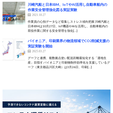
川崎汽船と日本IBM、IoTやAI活用し自動車船内の
作業安全管理強化図る実証実験
2021.10.27
作業員の心拍データなど収集しストレス傾向把握 川崎汽船と
日本IBMは10月27日、IoT機器やAIを活用し、自動車船内の
荷役作業に関する安全管理を強化[…]
パイオニア、印刷業界の物流領域でCO2削減支援の
実証実験を開始
2025.03.27
グーフと連携、複数拠点使い配送距離最短化する「適地生
産」目指す パイオニアと印刷物制作効率化を支援しているグ
ーフ（東京都品川区大崎）は3月26日、印刷[…]