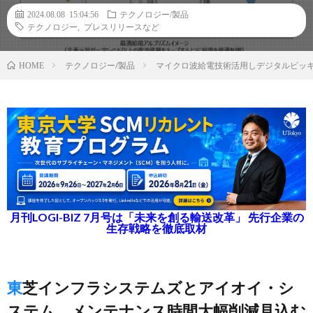
2024.08.08 15:04:56
テクノロジー/製品
テクノロジー
,
プレスリリースなど
テクノロジー/製品
マイクロ波給電技術活用しデジタルピッ
HOME
月刊LOGI-BIZ 7月号は「未来を創る輸送改革」 先行企業の
生存戦略を徹底取材
東芝インフラシステムズとアイオイ・シ
ステム、メンテナンス時間大幅削減見込む