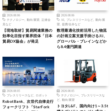
2026.08.06
2026.08.06
テクノロジー
,
動向/展望
,
記者会
AI
,
プレスリリースなど
,
動向/展
見など
望
,
提携/合弁など
【現地取材】貿易関連業務の
数理最適化技術活用した物流
効率化目指す業界団体「日本
の計画立案支援手掛けるJIJ、
貿易DX協会」が発足
グローバル・ブレインなどか
ら8.4億円調達
2026.08.05
2026.08.05
プレスリリースなど
,
ロボット
テクノロジー
,
プレスリリースな
ど
,
動向/展望
RobotBank、次世代自律走行
トヨタL&F、国内向け1～3.5t
フォークリフト「StarFork