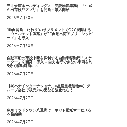
三井倉庫ホールディングス、受託物流業務に 「生成
AI出荷検品アプリ」を開発・導入開始
2026年7月30日
“独自開発こだわり”のサプリメントでD2C展開する
「ウェルモット製薬」がEC自動出荷アプリ「シッピ
ーノ」を導入
2026年7月30日
自動車船の荷役中断を抑制する自動車移動用「スケ
ーター」を開発・導入 ～自力走行できない車両を約
5分で移動可能に～
2026年7月27日
【㈱ハナインターナショナル×星清重機運輸㈱】グ
ループ会社で販売力の更なる強化ねらう
2026年7月27日
東京ミッドタウン八重洲でロボット配送サービスを
本格始動
2026年7月27日