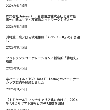
2026年8月5日
株式会社Univearth、倉吉運送株式会社と資本提
携〜山陰エリアへ実運送ネットワークを拡大〜
2026年8月5日
川崎重工業／ばら積運搬船「ARISTOS II」の引き渡
し
2026年8月5日
フジトランスコーポレーション／新造船「蓉翔丸」
就航
2026年8月5日
ネバーマイル：TGR Haas F1 Teamとのパートナー
シップ契約を締結しました
2026年8月5日
【トドケール】マルチキャリア化に向けて、2026
年7月よりヤマト運輸とのAPI連携を開始
2026年7月30日