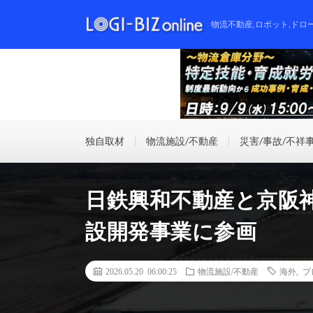
物流不動産,ロボット,ドロ
独自取材
物流施設/不動産
災害/事故/不祥
日鉄興和不動産と京阪
設開発事業に参画
2026.05.20 06:00:25
物流施設/不動産
海外
,
プ