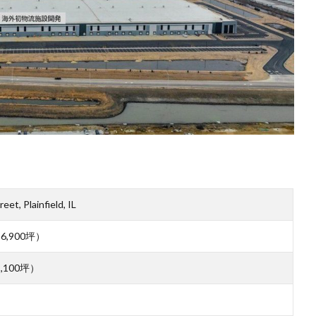
et, Plainfield, IL
6,900坪）
,100坪）