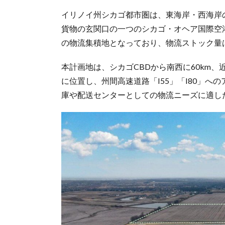
イリノイ州シカゴ都市圏は、東海岸・西海岸
貨物の玄関口の一つのシカゴ・オヘア国際空
の物流集積地となっており、物流ストック量
本計画地は、シカゴCBDから南西に60km、近年物流
に位置し、州間高速道路「I55」「I80」へ
庫や配送センターとしての物流ニーズに適し