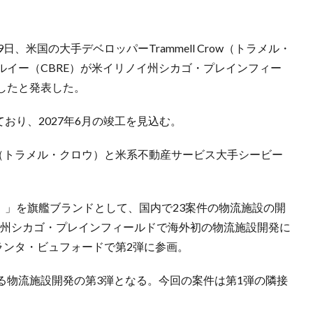
、米国の大手デベロッパーTrammell Crow（トラメル・
イー（CBRE）が米イリノイ州シカゴ・プレインフィー
したと発表した。
ており、2027年6月の竣工を見込む。
row（トラメル・クロウ）と米系不動産サービス大手シービー
ト）」を旗艦ブランドとして、国内で23案件の物流施設の開
ノイ州シカゴ・プレインフィールドで海外初の物流施設開発に
ランタ・ビュフォードで第2弾に参画。
る物流施設開発の第3弾となる。今回の案件は第1弾の隣接