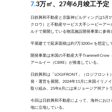
7.3万㎡、27年6月竣工予定
日鉄興和不動産と京阪神ビルディングは5月19日
クロウ）と不動産サービス大手シービーアール
ルドで展開している物流施設開発事業に参画
平屋建てで延床面積は約7万3200㎡を想定し
開発事業は米国の不動産大手Trammell C
アールイー（CBRE）が推進している。
日鉄興和は「LOGIFRONT」（ロジフロン
発・運営を展開。2024年11月に米国イリ
取り組み、25年6月には米ジョージア州アト
今回は日鉄興和不動産によって、海外におけ
地に立地している。