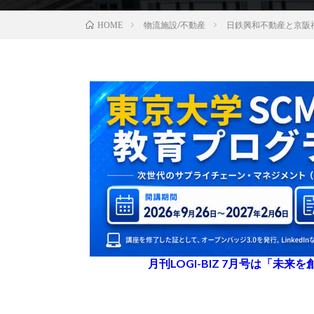
物流施設/不動産
日鉄興和不動産と京阪
HOME
月刊LOGI-BIZ 7月号は「未