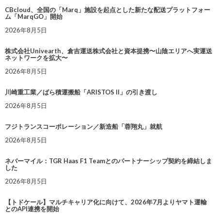
CBcloud、全国の「Marq」施設を起点とした新たな配送プラットフォー
ム「MarqGO」開始
2026年8月5日
株式会社Univearth、倉吉運送株式会社と資本提携〜山陰エリアへ実運送
ネットワークを拡大〜
2026年8月5日
川崎重工業／ばら積運搬船「ARISTOS II」の引き渡し
2026年8月5日
フジトランスコーポレーション／新造船「蓉翔丸」就航
2026年8月5日
ネバーマイル：TGR Haas F1 Teamとのパートナーシップ契約を締結しま
した
2026年8月5日
【トドケール】マルチキャリア化に向けて、2026年7月よりヤマト運輸
とのAPI連携を開始