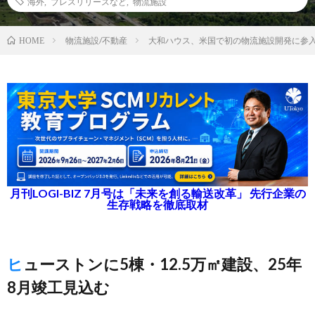
海外
,
プレスリリースなど
,
物流施設
物流施設/不動産
大和ハウス、米国で初の物流施設開発に参
HOME
月刊LOGI-BIZ 7月号は「未来を創る輸送改革」 先行企業の
生存戦略を徹底取材
ヒューストンに5棟・12.5万㎡建設、25年
8月竣工見込む