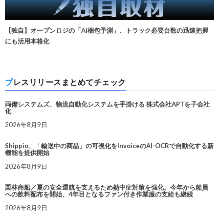
【独自】オープンロジの「AI梱包予測」、トラック必要台数の迅速把握
にも活用本格化
プレスリリースまとめてチェック
両備システムズ、物流自動化システムを手掛ける 株式会社APTを子会社
化
2026年8月9日
Shippio、「輸送中の商品」の可視化をInvoiceのAI-OCRで自動化する新
機能を提供開始
2026年8月9日
栗林商船／夏の安全運航を支えるため熱中症対策を強化。今年から船員
への飲料配布を開始、4年目となるファン付き作業服の支給も継続
2026年8月9日