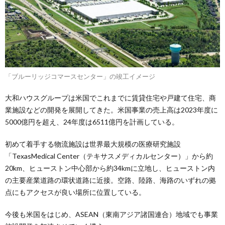
「ブルーリッジコマースセンター」の竣工イメージ
大和ハウスグループは米国でこれまでに賃貸住宅や戸建て住宅、商
業施設などの開発を展開してきた。米国事業の売上高は2023年度に
5000億円を超え、24年度は6511億円を計画している。
初めて着手する物流施設は世界最大規模の医療研究施設
「TexasMedical Center（テキサスメディカルセンター）」から約
20km、ヒューストン中心部から約34kmに立地し、ヒューストン内
の主要産業道路の環状道路に近接。空路、陸路、海路のいずれの拠
点にもアクセスが良い場所に位置している。
今後も米国をはじめ、ASEAN（東南アジア諸国連合）地域でも事業