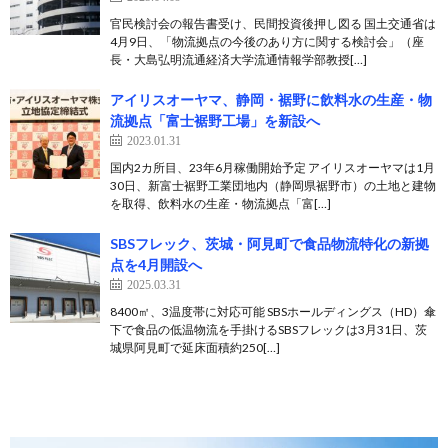
官民検討会の報告書受け、民間投資後押し図る 国土交通省は
4月9日、「物流拠点の今後のあり方に関する検討会」（座
長・大島弘明流通経済大学流通情報学部教授[…]
アイリスオーヤマ、静岡・裾野に飲料水の生産・物
流拠点「富士裾野工場」を新設へ
2023.01.31
国内2カ所目、23年6月稼働開始予定 アイリスオーヤマは1月
30日、新富士裾野工業団地内（静岡県裾野市）の土地と建物
を取得、飲料水の生産・物流拠点「富[…]
SBSフレック、茨城・阿見町で食品物流特化の新拠
点を4月開設へ
2025.03.31
8400㎡、3温度帯に対応可能 SBSホールディングス（HD）傘
下で食品の低温物流を手掛けるSBSフレックは3月31日、茨
城県阿見町で延床面積約250[…]