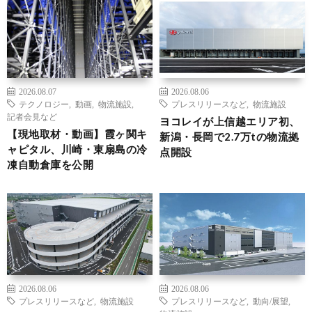
2026.08.07
2026.08.06
テクノロジー
,
動画
,
物流施設
,
プレスリリースなど
,
物流施設
記者会見など
ヨコレイが上信越エリア初、
【現地取材・動画】霞ヶ関キ
新潟・長岡で2.7万tの物流拠
ャピタル、川崎・東扇島の冷
点開設
凍自動倉庫を公開
2026.08.06
2026.08.06
プレスリリースなど
,
物流施設
プレスリリースなど
,
動向/展望
,