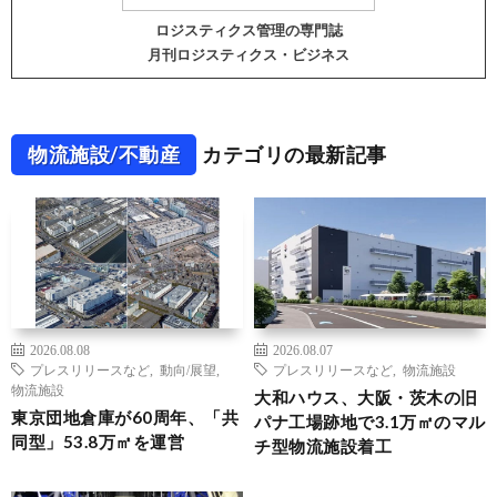
ロジスティクス管理の専門誌
月刊ロジスティクス・ビジネス
物流施設/不動産
カテゴリの最新記事
2026.08.08
2026.08.07
プレスリリースなど
,
動向/展望
,
プレスリリースなど
,
物流施設
物流施設
大和ハウス、大阪・茨木の旧
東京団地倉庫が60周年、「共
パナ工場跡地で3.1万㎡のマル
同型」53.8万㎡を運営
チ型物流施設着工