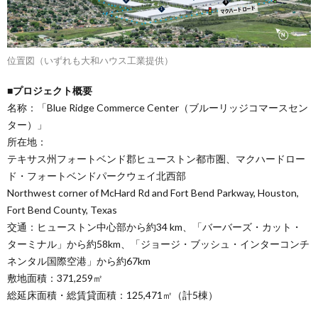
位置図（いずれも大和ハウス工業提供）
■プロジェクト概要
名称：「Blue Ridge Commerce Center（ブルーリッジコマースセン
ター）」
所在地：
テキサス州フォートベンド郡ヒューストン都市圏、マクハードロー
ド・フォートベンドパークウェイ北西部
Northwest corner of McHard Rd and Fort Bend Parkway, Houston,
Fort Bend County, Texas
交通：ヒューストン中心部から約34 km、「バーバーズ・カット・
ターミナル」から約58km、「ジョージ・ブッシュ・インターコンチ
ネンタル国際空港」から約67km
敷地面積：371,259㎡
総延床面積・総賃貸面積：125,471㎡（計5棟）