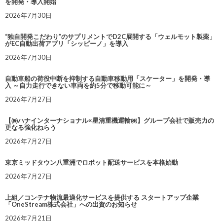
を開発・導入開始
2026年7月30日
“独自開発こだわり”のサプリメントでD2C展開する「ウェルモット製薬」
がEC自動出荷アプリ「シッピーノ」を導入
2026年7月30日
自動車船の荷役中断を抑制する自動車移動用「スケーター」を開発・導
入 ～自力走行できない車両を約5分で移動可能に～
2026年7月27日
【㈱ハナインターナショナル×星清重機運輸㈱】グループ会社で販売力の
更なる強化ねらう
2026年7月27日
東京ミッドタウン八重洲でロボット配送サービスを本格始動
2026年7月27日
上組／コンテナ物流最適化サービスを提供する スタートアップ企業
「OneStream株式会社」への出資のお知らせ
2026年7月21日