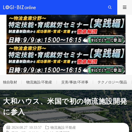
独自取材
物流施設/不動産
災害/事故/不祥事
テクノロジー/製品
大和ハウス、米国で初の物流施設開発
に参入
2024.08.27 10:33:57
物流施設/不動産