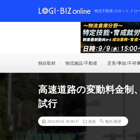
物流不動産,ロボット,ドロ
独自取材
物流施設/不動産
災害/事故/不祥
高速道路の変動料金制
試行
2024.09.04 06:00:47
政策
動向/展望