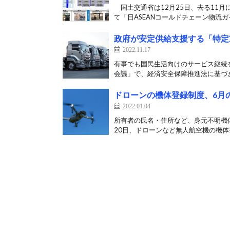
国土交通省は12月25日、去る11月に
て「日ASEANコールドチェーン物流ガイ
政府が安定供給支援する「特定
2022.11.17
有事でも国民生活向けのサービス継続を
会議」で、経済安全保障推進法に基づき
ドローンの機体登録制度、6月
2022.01.04
所有者の氏名・住所など、身元不明機体
20日、ドローンなど無人航空機の機体登