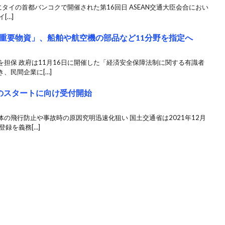
タイの首都バンコクで開催された第16回日 ASEAN交通大臣会合におい
[…]
重要物資」、船舶や航空機の部品など11分野を指定へ
担保 政府は11月16日に開催した「経済安全保障法制に関する有識者
、民間企業に[…]
のスタートに向け受付開始
の飛行防止や事故時の原因究明迅速化狙い 国土交通省は2021年12月
録を義務[…]