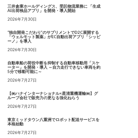
三井倉庫ホールディングス、受託物流業務に 「生成
AI出荷検品アプリ」を開発・導入開始
2026年7月30日
“独自開発こだわり”のサプリメントでD2C展開する
「ウェルモット製薬」がEC自動出荷アプリ「シッピ
ーノ」を導入
2026年7月30日
自動車船の荷役中断を抑制する自動車移動用「スケ
ーター」を開発・導入 ～自力走行できない車両を約
5分で移動可能に～
2026年7月27日
【㈱ハナインターナショナル×星清重機運輸㈱】グ
ループ会社で販売力の更なる強化ねらう
2026年7月27日
東京ミッドタウン八重洲でロボット配送サービスを
本格始動
2026年7月27日