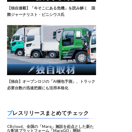
【独自連載】「今そこにある危機」を読み解く 国
際ジャーナリスト・ビニシウス氏
【独自】オープンロジの「AI梱包予測」、トラック
必要台数の迅速把握にも活用本格化
プレスリリースまとめてチェック
CBcloud、全国の「Marq」施設を起点とした新た
な配送プラットフォーム「MarqGO」開始