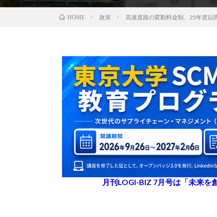
政策
高速道路の変動料金制、25年度以
HOME
月刊LOGI-BIZ 7月号は「未