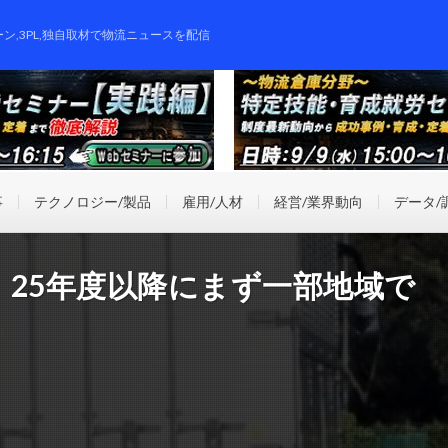
ーン,3PL,独自取材で物流ニュースを配信
事
テクノロジー/製品
雇用/人材
経営/業界動向
データ/
、25年度以降にまず一部地域で