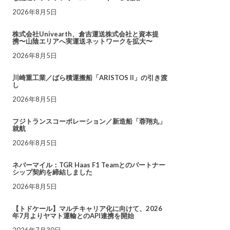
2026年8月5日
株式会社Univearth、倉吉運送株式会社と資本提
携〜山陰エリアへ実運送ネットワークを拡大〜
2026年8月5日
川崎重工業／ばら積運搬船「ARISTOS II」の引き渡
し
2026年8月5日
フジトランスコーポレーション／新造船「蓉翔丸」
就航
2026年8月5日
ネバーマイル：TGR Haas F1 Teamとのパートナー
シップ契約を締結しました
2026年8月5日
【トドケール】マルチキャリア化に向けて、2026
年7月よりヤマト運輸とのAPI連携を開始
2026年7月30日