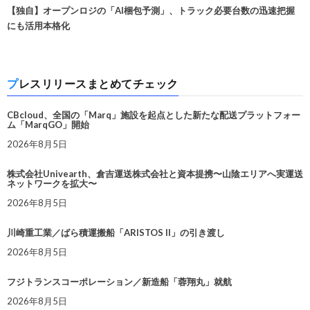
【独自】オープンロジの「AI梱包予測」、トラック必要台数の迅速把握
にも活用本格化
プレスリリースまとめてチェック
CBcloud、全国の「Marq」施設を起点とした新たな配送プラットフォー
ム「MarqGO」開始
2026年8月5日
株式会社Univearth、倉吉運送株式会社と資本提携〜山陰エリアへ実運送
ネットワークを拡大〜
2026年8月5日
川崎重工業／ばら積運搬船「ARISTOS II」の引き渡し
2026年8月5日
フジトランスコーポレーション／新造船「蓉翔丸」就航
2026年8月5日