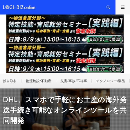
独自取材
物流施設/不動産
災害/事故/不祥事
テクノロジー/製品
DHL、スマホで手軽にお土産の海外発
送手続き可能なオンラインツールを共
同開発