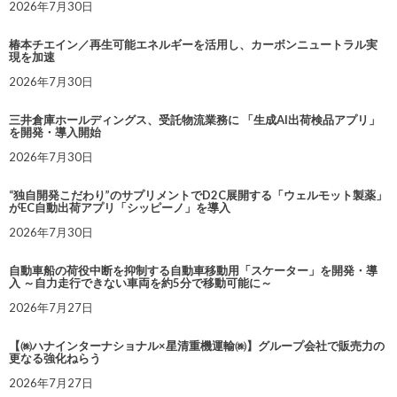
2026年7月30日
椿本チエイン／再生可能エネルギーを活用し、カーボンニュートラル実
現を加速
2026年7月30日
三井倉庫ホールディングス、受託物流業務に 「生成AI出荷検品アプリ」
を開発・導入開始
2026年7月30日
“独自開発こだわり”のサプリメントでD2C展開する「ウェルモット製薬」
がEC自動出荷アプリ「シッピーノ」を導入
2026年7月30日
自動車船の荷役中断を抑制する自動車移動用「スケーター」を開発・導
入 ～自力走行できない車両を約5分で移動可能に～
2026年7月27日
【㈱ハナインターナショナル×星清重機運輸㈱】グループ会社で販売力の
更なる強化ねらう
2026年7月27日