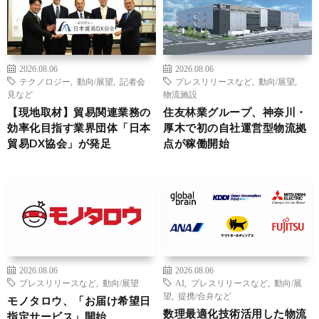
2026.08.06
2026.08.06
テクノロジー
,
動向/展望
,
記者会
プレスリリースなど
,
動向/展望
,
見など
物流施設
【現地取材】貿易関連業務の
住友林業グループ、神奈川・
効率化目指す業界団体「日本
厚木で初の自社運営型物流拠
貿易DX協会」が発足
点が稼働開始
2026.08.06
2026.08.06
プレスリリースなど
,
動向/展望
AI
,
プレスリリースなど
,
動向/展
望
,
提携/合弁など
モノタロウ、「お届け希望日
数理最適化技術活用した物流
指定サービス」開始