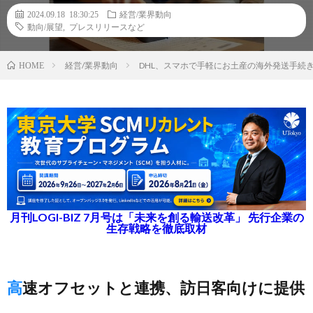
2024.09.18 18:30:25
経営/業界動向
動向/展望
,
プレスリリースなど
経営/業界動向
DHL、スマホで手軽にお土産の海外発送手続
HOME
月刊LOGI-BIZ 7月号は「未来を創る輸送改革」 先行企業の
生存戦略を徹底取材
高速オフセットと連携、訪日客向けに提供