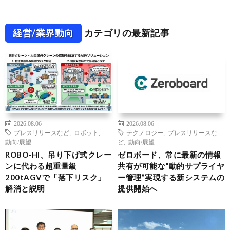
経営/業界動向
カテゴリの最新記事
2026.08.06
2026.08.06
プレスリリースなど
,
ロボット
,
テクノロジー
,
プレスリリースな
動向/展望
ど
,
動向/展望
ROBO-HI、吊り下げ式クレー
ゼロボード、常に最新の情報
ンに代わる超重量級
共有が可能な“動的サプライヤ
200tAGVで「落下リスク」
ー管理”実現する新システムの
解消と説明
提供開始へ