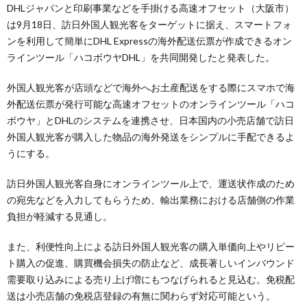
DHLジャパンと印刷事業などを手掛ける高速オフセット（大阪市）
は9月18日、訪日外国人観光客をターゲットに据え、スマートフォ
ンを利用して簡単にDHL Expressの海外配送伝票が作成できるオン
ラインツール「ハコボウヤDHL」を共同開発したと発表した。
外国人観光客が店頭などで海外へお土産配送をする際にスマホで海
外配送伝票が発行可能な高速オフセットのオンラインツール「ハコ
ボウヤ」とDHLのシステムを連携させ、日本国内の小売店舗で訪日
外国人観光客が購入した物品の海外発送をシンプルに手配できるよ
うにする。
訪日外国人観光客自身にオンラインツール上で、運送状作成のため
の宛先などを入力してもらうため、輸出業務における店舗側の作業
負担が軽減する見通し。
また、利便性向上による訪日外国人観光客の購入単価向上やリピー
ト購入の促進、購買機会損失の防止など、成長著しいインバウンド
需要取り込みによる売り上げ増にもつなげられると見込む。免税配
送は小売店舗の免税店登録の有無に関わらず対応可能という。