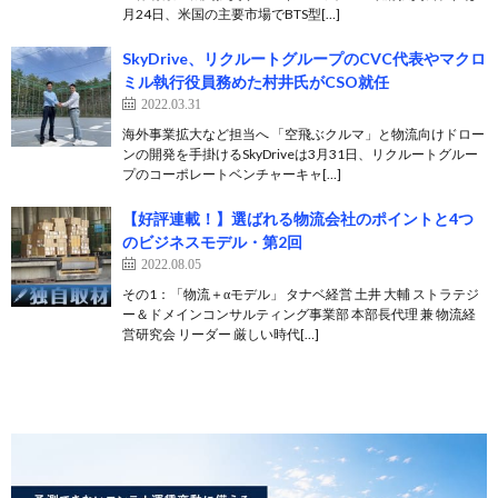
月24日、米国の主要市場でBTS型[…]
SkyDrive、リクルートグループのCVC代表やマクロ
ミル執行役員務めた村井氏がCSO就任
2022.03.31
海外事業拡大など担当へ 「空飛ぶクルマ」と物流向けドロー
ンの開発を手掛けるSkyDriveは3月31日、リクルートグルー
プのコーポレートベンチャーキャ[…]
【好評連載！】選ばれる物流会社のポイントと4つ
のビジネスモデル・第2回
2022.08.05
その1：「物流＋αモデル」 タナベ経営 土井 大輔 ストラテジ
ー＆ドメインコンサルティング事業部 本部長代理 兼 物流経
営研究会 リーダー 厳しい時代[…]