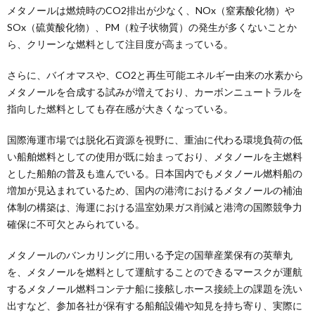
メタノールは燃焼時のCO2排出が少なく、NOx（窒素酸化物）や
SOx（硫黄酸化物）、PM（粒子状物質）の発生が多くないことか
ら、クリーンな燃料として注目度が高まっている。
さらに、バイオマスや、CO2と再生可能エネルギー由来の水素から
メタノールを合成する試みが増えており、カーボンニュートラルを
指向した燃料としても存在感が大きくなっている。
国際海運市場では脱化石資源を視野に、重油に代わる環境負荷の低
い船舶燃料としての使用が既に始まっており、メタノールを主燃料
とした船舶の普及も進んでいる。日本国内でもメタノール燃料船の
増加が見込まれているため、国内の港湾におけるメタノールの補油
体制の構築は、海運における温室効果ガス削減と港湾の国際競争力
確保に不可欠とみられている。
メタノールのバンカリングに用いる予定の国華産業保有の英華丸
を、メタノールを燃料として運航することのできるマースクが運航
するメタノール燃料コンテナ船に接舷しホース接続上の課題を洗い
出すなど、参加各社が保有する船舶設備や知見を持ち寄り、実際に