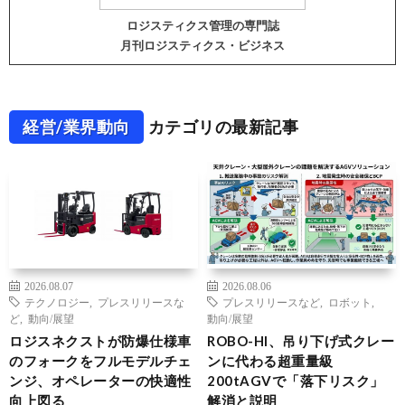
ロジスティクス管理の専門誌
月刊ロジスティクス・ビジネス
経営/業界動向
カテゴリの最新記事
2026.08.07
2026.08.06
テクノロジー
,
プレスリリースな
プレスリリースなど
,
ロボット
,
ど
,
動向/展望
動向/展望
ロジスネクストが防爆仕様車
ROBO-HI、吊り下げ式クレー
のフォークをフルモデルチェ
ンに代わる超重量級
ンジ、オペレーターの快適性
200tAGVで「落下リスク」
向上図る
解消と説明