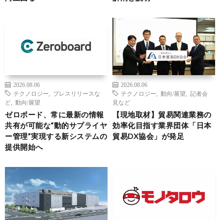
2026.08.06
2026.08.06
テクノロジー
,
プレスリリースな
テクノロジー
,
動向/展望
,
記者会
ど
,
動向/展望
見など
ゼロボード、常に最新の情報
【現地取材】貿易関連業務の
共有が可能な“動的サプライヤ
効率化目指す業界団体「日本
ー管理”実現する新システムの
貿易DX協会」が発足
提供開始へ