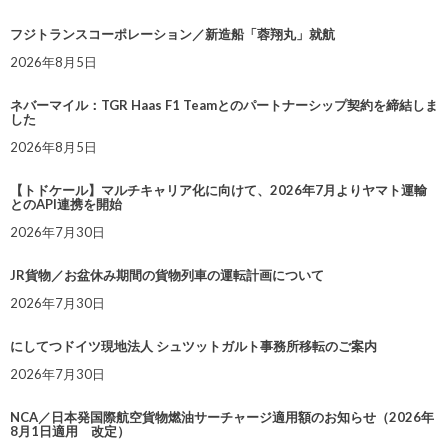
フジトランスコーポレーション／新造船「蓉翔丸」就航
2026年8月5日
ネバーマイル：TGR Haas F1 Teamとのパートナーシップ契約を締結しま
した
2026年8月5日
【トドケール】マルチキャリア化に向けて、2026年7月よりヤマト運輸
とのAPI連携を開始
2026年7月30日
JR貨物／お盆休み期間の貨物列車の運転計画について
2026年7月30日
にしてつドイツ現地法人 シュツットガルト事務所移転のご案内
2026年7月30日
NCA／日本発国際航空貨物燃油サーチャージ適用額のお知らせ（2026年
8月1日適用 改定）