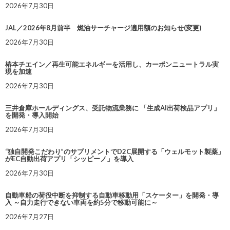
2026年7月30日
JAL／2026年8月前半 燃油サーチャージ適用額のお知らせ(変更)
2026年7月30日
椿本チエイン／再生可能エネルギーを活用し、カーボンニュートラル実
現を加速
2026年7月30日
三井倉庫ホールディングス、受託物流業務に 「生成AI出荷検品アプリ」
を開発・導入開始
2026年7月30日
“独自開発こだわり”のサプリメントでD2C展開する「ウェルモット製薬」
がEC自動出荷アプリ「シッピーノ」を導入
2026年7月30日
自動車船の荷役中断を抑制する自動車移動用「スケーター」を開発・導
入 ～自力走行できない車両を約5分で移動可能に～
2026年7月27日