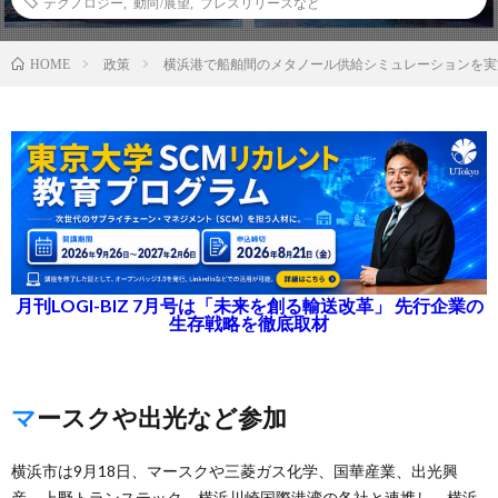
テクノロジー
,
動向/展望
,
プレスリリースなど
政策
横浜港で船舶間のメタノール供給シミュレーションを実
HOME
月刊LOGI-BIZ 7月号は「未来を創る輸送改革」 先行企業の
生存戦略を徹底取材
マースクや出光など参加
横浜市は9月18日、マースクや三菱ガス化学、国華産業、出光興
産、上野トランステック、横浜川崎国際港湾の各社と連携し、横浜