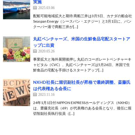
実施
2025.03.06
配船可能地域拡大と期待 商船三井は3月5日、カナダの船会社
Seaspan Energy（シースパン・エナジー）と3月1日に、バン
クーバー港で商船三井が[…]
丸紅ベンチャーズ、米国の生鮮食品宅配スタートア
ップに出資
2020.05.26
事業拡大と海外展開後押し 丸紅のコーポレートベンチャーキ
ャピタル（CVC）、丸紅ベンチャーズは5月26日、米国で生
鮮食品の宅配を手掛けるスタートアップ[…]
NXHD社長に堀切副社長が昇格で最終調整、斎藤氏
は代表権ある会長に
2023.11.16
24年1月1日付 NIPPON EXPRESSホールディングス（NXHD）
は、齋藤充社長（69）が代表権のある会長となり、後任に堀
切智副社長執行役員（[…]