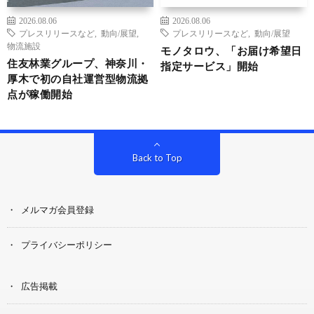
2026.08.06
2026.08.06
プレスリリースなど
,
動向/展望
,
プレスリリースなど
,
動向/展望
物流施設
モノタロウ、「お届け希望日
住友林業グループ、神奈川・
指定サービス」開始
厚木で初の自社運営型物流拠
点が稼働開始
Back to Top
メルマガ会員登録
プライバシーポリシー
広告掲載