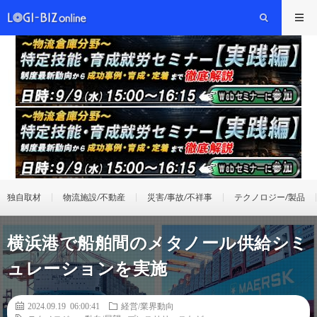
独自取材
物流施設/不動産
災害/事故/不祥事
テクノロジー/製品
横浜港で船舶間のメタノール供給シミ
ュレーションを実施
2024.09.19 06:00:41
経営/業界動向