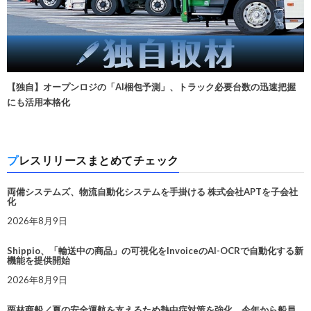
【独自】オープンロジの「AI梱包予測」、トラック必要台数の迅速把握
にも活用本格化
プレスリリースまとめてチェック
両備システムズ、物流自動化システムを手掛ける 株式会社APTを子会社
化
2026年8月9日
Shippio、「輸送中の商品」の可視化をInvoiceのAI-OCRで自動化する新
機能を提供開始
2026年8月9日
栗林商船／夏の安全運航を支えるため熱中症対策を強化。今年から船員