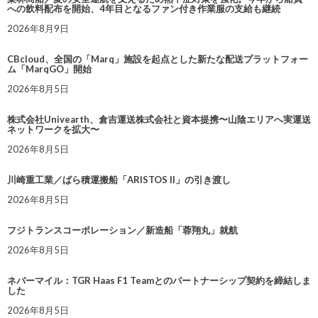
への飲料配布を開始、4年目となるファン付き作業服の支給も継続
2026年8月9日
CBcloud、全国の「Marq」施設を起点とした新たな配送プラットフォー
ム「MarqGO」開始
2026年8月5日
株式会社Univearth、倉吉運送株式会社と資本提携〜山陰エリアへ実運送
ネットワークを拡大〜
2026年8月5日
川崎重工業／ばら積運搬船「ARISTOS II」の引き渡し
2026年8月5日
フジトランスコーポレーション／新造船「蓉翔丸」就航
2026年8月5日
ネバーマイル：TGR Haas F1 Teamとのパートナーシップ契約を締結しま
した
2026年8月5日