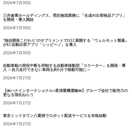
2026年7月30日
三井倉庫ホールディングス、受託物流業務に 「生成AI出荷検品アプリ」
を開発・導入開始
2026年7月30日
“独自開発こだわり”のサプリメントでD2C展開する「ウェルモット製薬」
がEC自動出荷アプリ「シッピーノ」を導入
2026年7月30日
自動車船の荷役中断を抑制する自動車移動用「スケーター」を開発・導
入 ～自力走行できない車両を約5分で移動可能に～
2026年7月27日
【㈱ハナインターナショナル×星清重機運輸㈱】グループ会社で販売力の
更なる強化ねらう
2026年7月27日
東京ミッドタウン八重洲でロボット配送サービスを本格始動
2026年7月27日