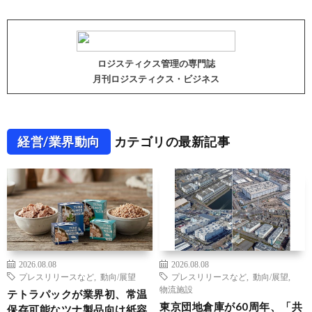
ロジスティクス管理の専門誌
月刊ロジスティクス・ビジネス
経営/業界動向
カテゴリの最新記事
2026.08.08
2026.08.08
プレスリリースなど
,
動向/展望
プレスリリースなど
,
動向/展望
,
物流施設
テトラパックが業界初、常温
東京団地倉庫が60周年、「共
保存可能なツナ製品向け紙容