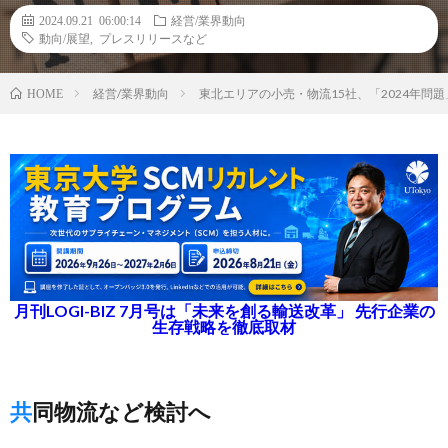
2024.09.21 06:00:14
経営/業界動向
動向/展望
,
プレスリリースなど
経営/業界動向
東北エリアの小売・物流15社、「2024年
HOME
月刊LOGI-BIZ 7月号は「未来を創る輸送改革」 先行企業の
生存戦略を徹底取材
共同物流など検討へ