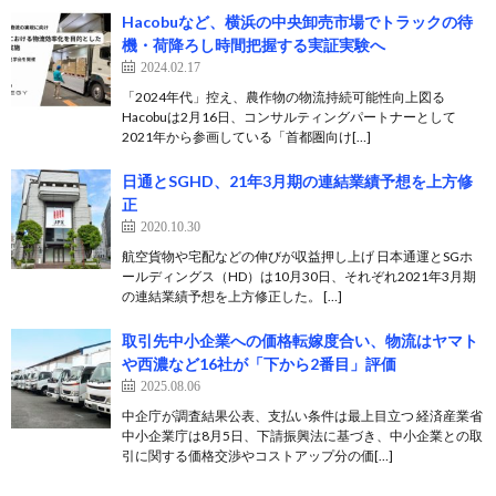
Hacobuなど、横浜の中央卸売市場でトラックの待
機・荷降ろし時間把握する実証実験へ
2024.02.17
「2024年代」控え、農作物の物流持続可能性向上図る
Hacobuは2月16日、コンサルティングパートナーとして
2021年から参画している「首都圏向け[…]
日通とSGHD、21年3月期の連結業績予想を上方修
正
2020.10.30
航空貨物や宅配などの伸びが収益押し上げ 日本通運とSGホ
ールディングス（HD）は10月30日、それぞれ2021年3月期
の連結業績予想を上方修正した。 […]
取引先中小企業への価格転嫁度合い、物流はヤマト
や西濃など16社が「下から2番目」評価
2025.08.06
中企庁が調査結果公表、支払い条件は最上目立つ 経済産業省
中小企業庁は8月5日、下請振興法に基づき、中小企業との取
引に関する価格交渉やコストアップ分の価[…]