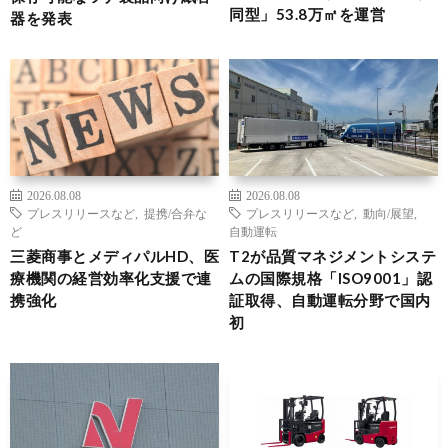
同型」53.8万㎡を運営
器を発表
2026.08.08
2026.08.08
プレスリリースなど
,
提携/合弁な
プレスリリースなど
,
動向/展望
,
ど
自動運転
三菱商事とメディパルHD、医
T2が品質マネジメントシステ
療機関の経営効率化支援で連
ムの国際規格「ISO9001」認
携強化
証取得、自動運転分野で国内
初