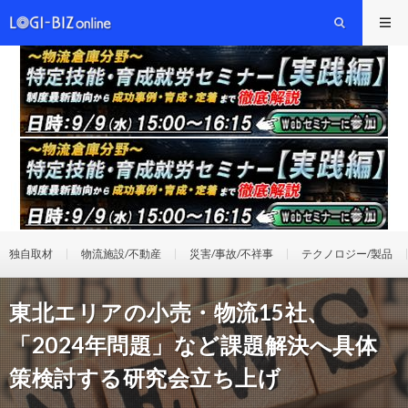
独自取材
物流施設/不動産
災害/事故/不祥事
テクノロジー/製品
東北エリアの小売・物流15社、
「2024年問題」など課題解決へ具体
策検討する研究会立ち上げ