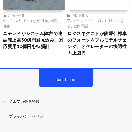
2026.08.08
2026.08.07
プレスリリースなど
,
動向/展望
,
テクノロジー
,
プレスリリースな
災害
ど
,
動向/展望
ニチレイがシステム障害で連
ロジスネクストが防爆仕様車
結売上高50億円減見込み、対
のフォークをフルモデルチェ
応費用10億円を特損計上
ンジ、オペレーターの快適性
向上図る
Back to Top
メルマガ会員登録
プライバシーポリシー