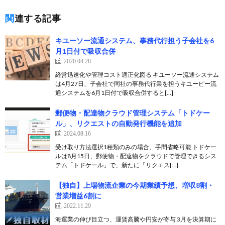
関連する記事
キユーソー流通システム、事務代行担う子会社を6
月1日付で吸収合併
2020.04.28
経営迅速化や管理コスト適正化図る キユーソー流通システム
は4月27日、子会社で同社の事務代行業を担うキユーピー流
通システムを6月1日付で吸収合併すると[…]
郵便物・配達物クラウド管理システム「トドケー
ル」、リクエストの自動発行機能を追加
2024.08.16
受け取り方法選択1種類のみの場合、手間省略可能 トドケー
ルは8月15日、郵便物・配達物をクラウドで管理できるシス
テム「トドケール」で、新たに「リクエス[…]
【独自】上場物流企業の今期業績予想、増収8割・
営業増益6割に
2022.11.29
海運業の伸び目立つ、運賃高騰や円安が寄与 3月を決算期に