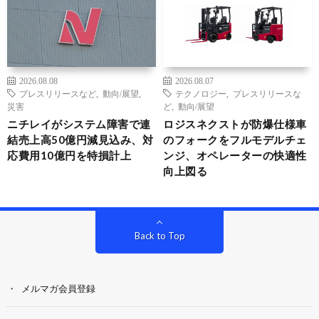
2026.08.08
2026.08.07
プレスリリースなど
,
動向/展望
,
テクノロジー
,
プレスリリースな
災害
ど
,
動向/展望
ニチレイがシステム障害で連
ロジスネクストが防爆仕様車
結売上高50億円減見込み、対
のフォークをフルモデルチェ
応費用10億円を特損計上
ンジ、オペレーターの快適性
向上図る
Back to Top
メルマガ会員登録