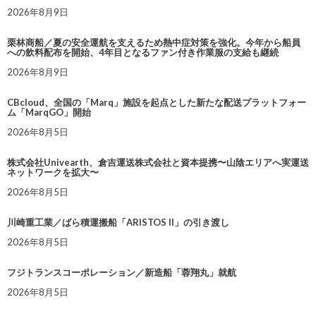
2026年8月9日
栗林商船／夏の安全運航を支えるため熱中症対策を強化。今年から船員
への飲料配布を開始、4年目となるファン付き作業服の支給も継続
2026年8月9日
CBcloud、全国の「Marq」施設を起点とした新たな配送プラットフォー
ム「MarqGO」開始
2026年8月5日
株式会社Univearth、倉吉運送株式会社と資本提携〜山陰エリアへ実運送
ネットワークを拡大〜
2026年8月5日
川崎重工業／ばら積運搬船「ARISTOS II」の引き渡し
2026年8月5日
フジトランスコーポレーション／新造船「蓉翔丸」就航
2026年8月5日