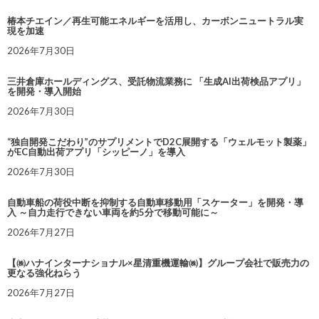
椿本チエイン／再生可能エネルギーを活用し、カーボンニュートラル実
現を加速
2026年7月30日
三井倉庫ホールディングス、受託物流業務に 「生成AI出荷検品アプリ」
を開発・導入開始
2026年7月30日
“独自開発こだわり”のサプリメントでD2C展開する「ウェルモット製薬」
がEC自動出荷アプリ「シッピーノ」を導入
2026年7月30日
自動車船の荷役中断を抑制する自動車移動用「スケーター」を開発・導
入 ～自力走行できない車両を約5分で移動可能に～
2026年7月27日
【㈱ハナインターナショナル×星清重機運輸㈱】グループ会社で販売力の
更なる強化ねらう
2026年7月27日