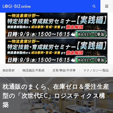
独自取材
物流施設/不動産
災害/事故/不祥事
テクノロジー/製品
枕通販のまくら、在庫ゼロ＆受注生産
型の「次世代EC」ロジスティクス構
築