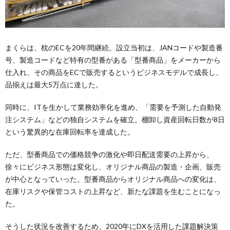
まくらは、枕のECを20年間継続。設立当初は、JANコードや製造番
号、製造コードなど特有の型番がある「型番商品」をメーカーから
仕入れ、その商品をECで販売するというビジネスモデルで成長し、
品揃えは最大5万点に達した。
同時に、ITを生かして業務効率化を進め、「需要を予測した自動発
注システム」などの独自システムを確立。棚卸し資産回転日数が8日
という驚異的な在庫回転率を達成した。
ただ、型番商品での価格競争の激化や即日配送需要の上昇から、
徐々にビジネス形態は変化し、オリジナル商品の製造・企画、販売
が中心となっていった。型番商品からオリジナル商品への変化は、
在庫リスクや保管コストの上昇など、新たな課題を生むことになっ
た。
そうした状況を改善するため、2020年にDXを活用した課題解決策