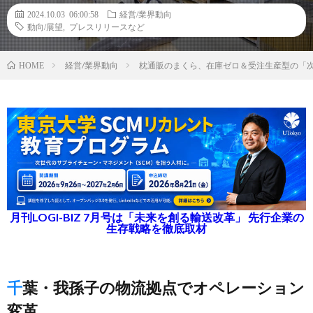
2024.10.03 06:00:58
経営/業界動向
動向/展望
,
プレスリリースなど
経営/業界動向
枕通販のまくら、在庫ゼロ＆受注生産型の「次
HOME
月刊LOGI-BIZ 7月号は「未来を創る輸送改革」 先行企業の
生存戦略を徹底取材
千葉・我孫子の物流拠点でオペレーション
変革