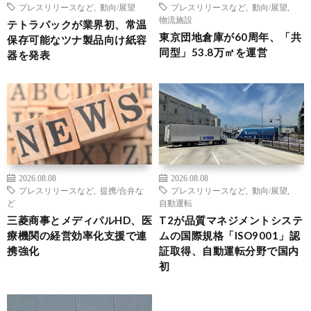
プレスリリースなど
,
動向/展望
プレスリリースなど
,
動向/展望
,
物流施設
テトラパックが業界初、常温
東京団地倉庫が60周年、「共
保存可能なツナ製品向け紙容
同型」53.8万㎡を運営
器を発表
2026.08.08
2026.08.08
プレスリリースなど
,
提携/合弁な
プレスリリースなど
,
動向/展望
,
ど
自動運転
三菱商事とメディパルHD、医
T2が品質マネジメントシステ
療機関の経営効率化支援で連
ムの国際規格「ISO9001」認
携強化
証取得、自動運転分野で国内
初