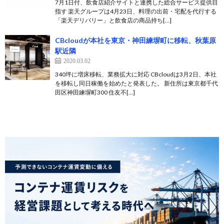
7月1日付、飲食店紹介サイトと連携した総合サービス提供目
指す 楽天グループは4月23日、料理の出前・宅配を代行する
「楽天デリバリー」と飲食店の商品持ち[…]
CBcloudが本社を東京・神田練塀町に移転、秋葉原
駅近隣
2020.03.02
340坪に増床移転、業務拡大に対応 CBcloudは3月2日、本社
を移転し同日稼働を始めたと発表した。 新住所は東京都千代
田区神田練塀町300 住友不[…]