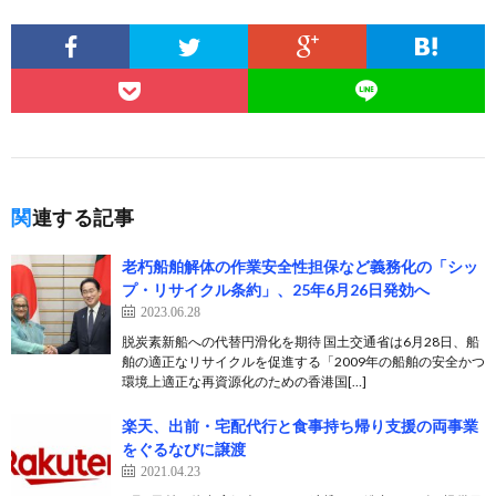
関連する記事
老朽船舶解体の作業安全性担保など義務化の「シッ
プ・リサイクル条約」、25年6月26日発効へ
2023.06.28
脱炭素新船への代替円滑化を期待 国土交通省は6月28日、船
舶の適正なリサイクルを促進する「2009年の船舶の安全かつ
環境上適正な再資源化のための香港国[…]
楽天、出前・宅配代行と食事持ち帰り支援の両事業
をぐるなびに譲渡
2021.04.23