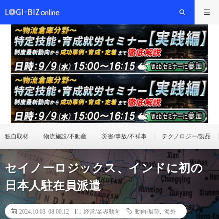
独自取材
物流施設/不動産
災害/事故/不祥事
テクノロジー/製品
セイノーロジックス、インドに初の
日本人駐在員派遣
2024.10.03 08:00:12
経営/業界動向
動向/展望
,
海外