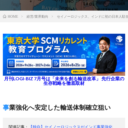
経営/業界動向
セイノーロジックス、インドに初の日本人駐
HOME
月刊LOGI-BIZ 7月号は「未来を創る輸送改革」 先行企業の
生存戦略を徹底取材
事業強化へ安定した輸送体制確立狙い
関連記事：
【独自】セイノーロジックスがインド事業強化、