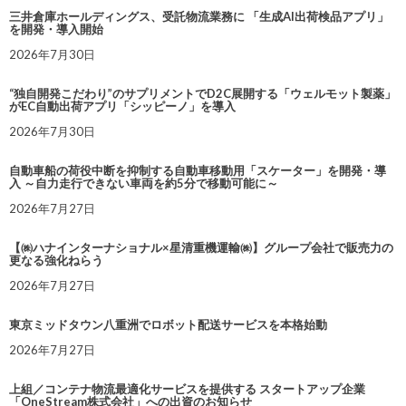
三井倉庫ホールディングス、受託物流業務に 「生成AI出荷検品アプリ」
を開発・導入開始
2026年7月30日
“独自開発こだわり”のサプリメントでD2C展開する「ウェルモット製薬」
がEC自動出荷アプリ「シッピーノ」を導入
2026年7月30日
自動車船の荷役中断を抑制する自動車移動用「スケーター」を開発・導
入 ～自力走行できない車両を約5分で移動可能に～
2026年7月27日
【㈱ハナインターナショナル×星清重機運輸㈱】グループ会社で販売力の
更なる強化ねらう
2026年7月27日
東京ミッドタウン八重洲でロボット配送サービスを本格始動
2026年7月27日
上組／コンテナ物流最適化サービスを提供する スタートアップ企業
「OneStream株式会社」への出資のお知らせ