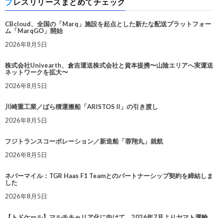
プレスリリースまとめてチェック
CBcloud、全国の「Marq」施設を起点とした新たな配送プラットフォー
ム「MarqGO」開始
2026年8月5日
株式会社Univearth、倉吉運送株式会社と資本提携〜山陰エリアへ実運送
ネットワークを拡大〜
2026年8月5日
川崎重工業／ばら積運搬船「ARISTOS II」の引き渡し
2026年8月5日
フジトランスコーポレーション／新造船「蓉翔丸」就航
2026年8月5日
ネバーマイル：TGR Haas F1 Teamとのパートナーシップ契約を締結しま
した
2026年8月5日
【トドケール】マルチキャリア化に向けて、2026年7月よりヤマト運輸