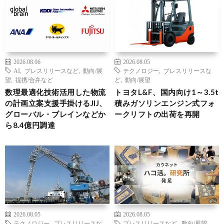
2026.08.06
2026.08.05
AI
,
プレスリリースなど
,
動向/展
テクノロジー
,
プレスリリースな
望
,
提携/合弁など
ど
,
動向/展望
数理最適化技術活用した物流
トヨタL&F、国内向け1～3.5t
の計画立案支援手掛けるJIJ、
積みガソリンエンジン式フォ
グローバル・ブレインなどか
ークリフトの出荷を再開
ら8.4億円調達
2026.08.05
2026.08.05
テクノロジー
,
プレスリリースな
プレスリリースなど
,
動向/展望