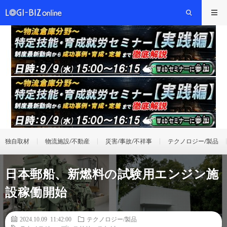
独自取材
物流施設/不動産
災害/事故/不祥事
テクノロジー/製品
日本郵船、新燃料の試験用エンジン施
設稼働開始
2024.10.09 11:42:00
テクノロジー/製品