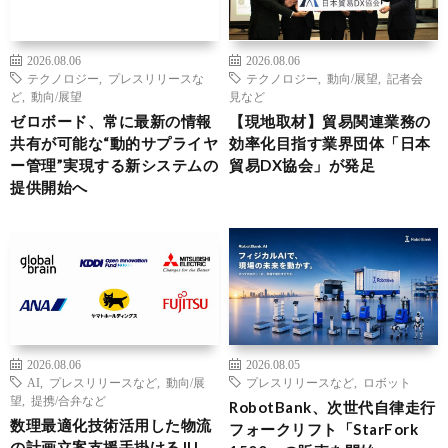
2026.08.06
2026.08.06
テクノロジー
,
プレスリリースな
テクノロジー
,
動向/展望
,
記者会
ど
,
動向/展望
見など
ゼロボード、常に最新の情報
【現地取材】貿易関連業務の
共有が可能な“動的サプライヤ
効率化目指す業界団体「日本
ー管理”実現する新システムの
貿易DX協会」が発足
提供開始へ
2026.08.06
2026.08.05
AI
,
プレスリリースなど
,
動向/展
プレスリリースなど
,
ロボット
望
,
提携/合弁など
RobotBank、次世代自律走行
数理最適化技術活用した物流
フォークリフト「StarFork
の計画立案支援手掛けるJIJ、