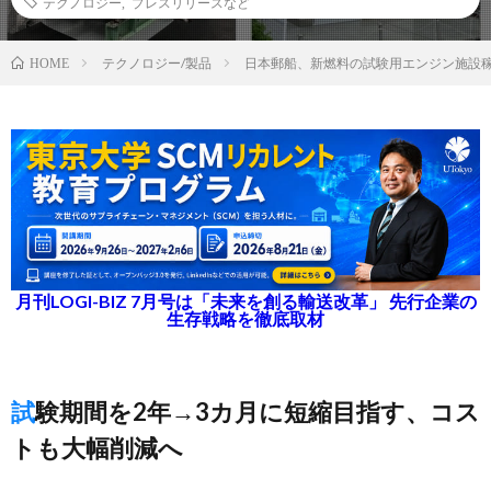
テクノロジー
,
プレスリリースなど
テクノロジー/製品
日本郵船、新燃料の試験用エンジン施設
HOME
月刊LOGI-BIZ 7月号は「未来を創る輸送改革」 先行企業の
生存戦略を徹底取材
試験期間を2年→3カ月に短縮目指す、コス
トも大幅削減へ