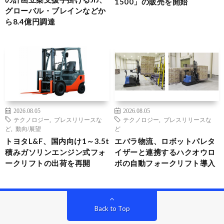
1500」の販売を開始
グローバル・ブレインなどか
ら8.4億円調達
2026.08.05
2026.08.05
テクノロジー
,
プレスリリースな
テクノロジー
,
プレスリリースな
ど
,
動向/展望
ど
トヨタL&F、国内向け1～3.5t
エバラ物流、ロボットパレタ
積みガソリンエンジン式フォ
イザーと連携するハクオウロ
ークリフトの出荷を再開
ボの自動フォークリフト導入
Back to Top