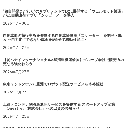
“独自開発こだわり”のサプリメントでD2C展開する「ウェルモット製薬」
がEC自動出荷アプリ「シッピーノ」を導入
2026年7月30日
自動車船の荷役中断を抑制する自動車移動用「スケーター」を開発・導
入 ～自力走行できない車両を約5分で移動可能に～
2026年7月27日
【㈱ハナインターナショナル×星清重機運輸㈱】グループ会社で販売力の
更なる強化ねらう
2026年7月27日
東京ミッドタウン八重洲でロボット配送サービスを本格始動
2026年7月27日
上組／コンテナ物流最適化サービスを提供する スタートアップ企業
「OneStream株式会社」への出資のお知らせ
2026年7月21日