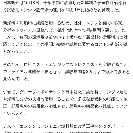
日本郵船は10月8日、千葉県内に設置した新燃料の安全性評価を行
う試験用エンジン設備場の運用を10月1日に始めたと発表した。
新燃料を船舶用に継続使用するため、社外エンジン設備での試験・
分析やトライアル運航など、従来は約2年の試験期間を要していた。
しかし、各国の環境規制策やバイオ燃料など新燃料の需要増加に対
応していくには、この期間の短縮や試験に要するコストの削減が鍵
となっていた。
そのため、自社テスト・エンジンでストレステストを実施すること
でトライアル運航が不要となり、試験期間を3カ月まで短縮できると
見込んでいる。
併せて、グループのボルテックと日本油化工業が持つエンジン運用
や燃料油分析の技術も活用することで、多様な新燃料の可能性を検
証、舶用燃料の実用化を加速させ、新燃料の商品化を推進していき
たい考えだ。
テスト・エンジンはアンモニア燃料船に改造工事中のタグボート