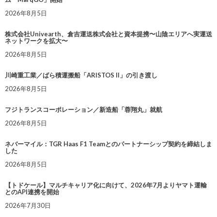
2026年8月5日
株式会社Univearth、倉吉運送株式会社と資本提携〜山陰エリアへ実運送
ネットワークを拡大〜
2026年8月5日
川崎重工業／ばら積運搬船「ARISTOS II」の引き渡し
2026年8月5日
フジトランスコーポレーション／新造船「蓉翔丸」就航
2026年8月5日
ネバーマイル：TGR Haas F1 Teamとのパートナーシップ契約を締結しま
した
2026年8月5日
【トドケール】マルチキャリア化に向けて、2026年7月よりヤマト運輸
とのAPI連携を開始
2026年7月30日