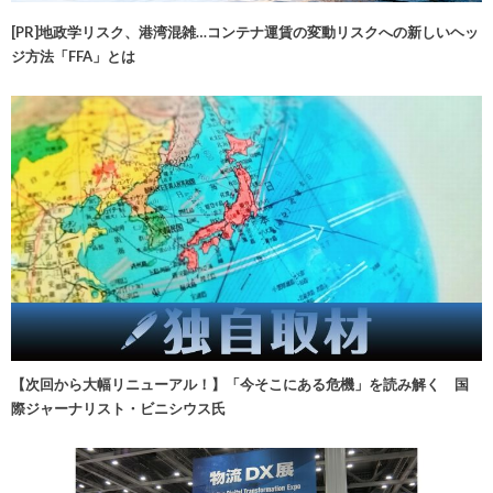
[PR]地政学リスク、港湾混雑…コンテナ運賃の変動リスクへの新しいヘッ
ジ方法「FFA」とは
【次回から大幅リニューアル！】「今そこにある危機」を読み解く 国
際ジャーナリスト・ビニシウス氏