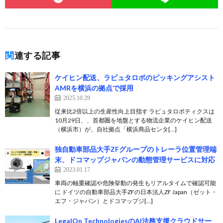
関連する記事
ケイヒン配送、ラピュタロボのピッキングアシスト
AMRを横浜の拠点で採用
2025.10.29
従来比2倍以上の生産性向上目指す ラピュタロボティクスは
10月29日、、首都圏を地盤とする物流企業のケイヒン配送
（横浜市）が、自社拠点「横浜商品センタ[…]
独自動車部品大手ZFグループのトレーラ位置管理端
末、ドコマップジャパンの動態管理サービスに対応
2023.01.17
車両の軸重確認や危険挙動の発生もリアルタイムで確認可能
に ドイツの自動車部品大手ZFの日本法人ZF Japan（ゼット・
エフ・ジャパン）とドコマップジ[…]
LegalOn TechnologiesのAI法務支援クラウドサー