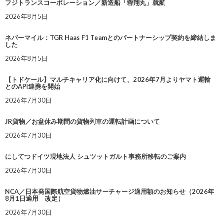
フジトランスコーポレーション／新造船「蓉翔丸」就航
2026年8月5日
ネバーマイル：TGR Haas F1 Teamとのパートナーシップ契約を締結しま
した
2026年8月5日
【トドケール】マルチキャリア化に向けて、2026年7月よりヤマト運輸
とのAPI連携を開始
2026年7月30日
JR貨物／お盆休み期間の貨物列車の運転計画について
2026年7月30日
にしてつドイツ現地法人 シュツットガルト事務所移転のご案内
2026年7月30日
NCA／日本発国際航空貨物燃油サーチャージ適用額のお知らせ（2026年
8月1日適用 改定）
2026年7月30日