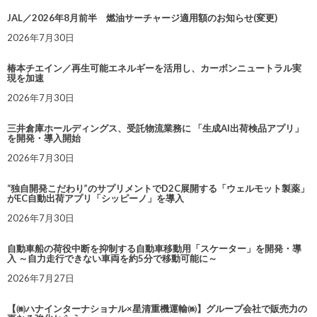
JAL／2026年8月前半 燃油サーチャージ適用額のお知らせ(変更)
2026年7月30日
椿本チエイン／再生可能エネルギーを活用し、カーボンニュートラル実
現を加速
2026年7月30日
三井倉庫ホールディングス、受託物流業務に 「生成AI出荷検品アプリ」
を開発・導入開始
2026年7月30日
“独自開発こだわり”のサプリメントでD2C展開する「ウェルモット製薬」
がEC自動出荷アプリ「シッピーノ」を導入
2026年7月30日
自動車船の荷役中断を抑制する自動車移動用「スケーター」を開発・導
入 ～自力走行できない車両を約5分で移動可能に～
2026年7月27日
【㈱ハナインターナショナル×星清重機運輸㈱】グループ会社で販売力の