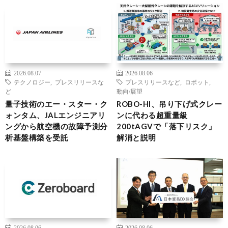
2026.08.07
2026.08.06
テクノロジー
,
プレスリリースな
プレスリリースなど
,
ロボット
,
ど
動向/展望
量子技術のエー・スター・ク
ROBO-HI、吊り下げ式クレー
ォンタム、JALエンジニアリ
ンに代わる超重量級
ングから航空機の故障予測分
200tAGVで「落下リスク」
析基盤構築を受託
解消と説明
2026.08.06
2026.08.06