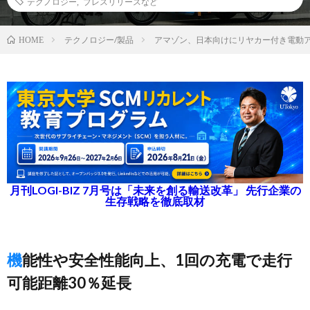
テクノロジー
,
プレスリリースなど
テクノロジー/製品
アマゾン、日本向けにリヤカー付き電動
HOME
月刊LOGI-BIZ 7月号は「未来を創る輸送改革」 先行企業の
生存戦略を徹底取材
機能性や安全性能向上、1回の充電で走行
可能距離30％延長