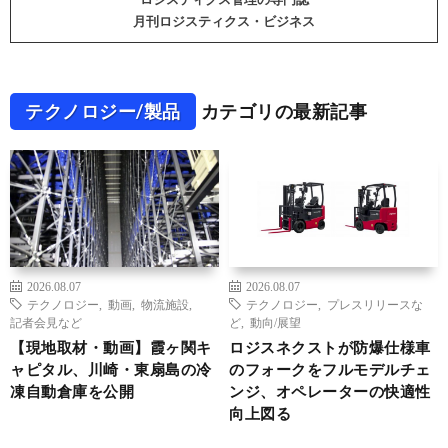
月刊ロジスティクス・ビジネス
テクノロジー/製品
カテゴリの最新記事
2026.08.07
2026.08.07
テクノロジー
,
動画
,
物流施設
,
テクノロジー
,
プレスリリースな
記者会見など
ど
,
動向/展望
【現地取材・動画】霞ヶ関キ
ロジスネクストが防爆仕様車
ャピタル、川崎・東扇島の冷
のフォークをフルモデルチェ
凍自動倉庫を公開
ンジ、オペレーターの快適性
向上図る