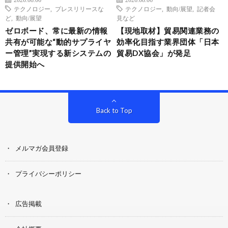
テクノロジー
,
プレスリリースな
テクノロジー
,
動向/展望
,
記者会
ど
,
動向/展望
見など
ゼロボード、常に最新の情報
【現地取材】貿易関連業務の
共有が可能な“動的サプライヤ
効率化目指す業界団体「日本
ー管理”実現する新システムの
貿易DX協会」が発足
提供開始へ
Back to Top
メルマガ会員登録
プライバシーポリシー
広告掲載