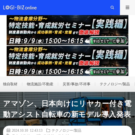
独自取材
物流施設/不動産
災害/事故/不祥事
テクノロジー/製品
アマゾン、日本向けにリヤカー付き電
動アシスト自転車の新モデル導入発表
2024.10.10 12:43:13
テクノロジー/製品